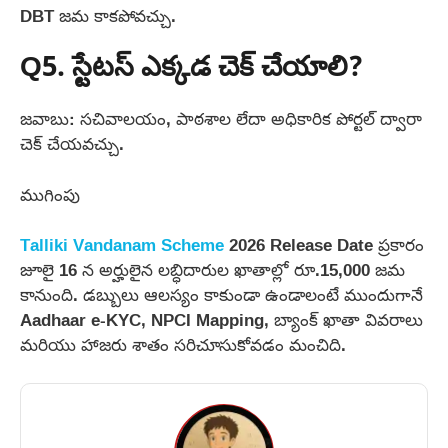
DBT జమ కాకపోవచ్చు.
Q5. స్టేటస్ ఎక్కడ చెక్ చేయాలి?
జవాబు: సచివాలయం, పాఠశాల లేదా అధికారిక పోర్టల్ ద్వారా
చెక్ చేయవచ్చు.
ముగింపు
Talliki Vandanam Scheme
2026 Release Date ప్రకారం
జూలై 16 న అర్హులైన లబ్ధిదారుల ఖాతాల్లో రూ.15,000 జమ
కానుంది. డబ్బులు ఆలస్యం కాకుండా ఉండాలంటే ముందుగానే
Aadhaar e-KYC, NPCI Mapping, బ్యాంక్ ఖాతా వివరాలు
మరియు హాజరు శాతం సరిచూసుకోవడం మంచిది.