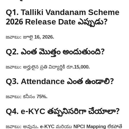
Q1. Talliki Vandanam Scheme
2026 Release Date ఎప్పుడు?
జవాబు: జూలై 16, 2026.
Q2. ఎంత మొత్తం అందుతుంది?
జవాబు: అర్హులైన ప్రతి విద్యార్థికి రూ.15,000.
Q3. Attendance ఎంత ఉండాలి?
జవాబు: కనీసం 75%.
Q4. e-KYC తప్పనిసరిగా చేయాలా?
జవాబు: అవును. e-KYC మరియు NPCI Mapping లేకపోతే