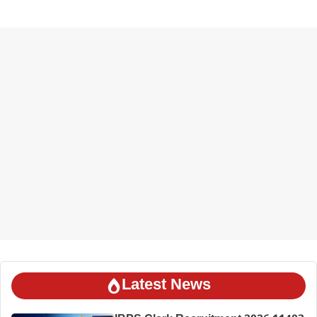
Latest News