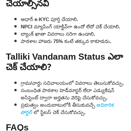
చేయాల్సినవి
ఆధార్ e-KYC పూర్తి చేయాలి.
NPCI మ్యాపింగ్ యాక్టివ్‌గా ఉందో లేదో చెక్ చేయాలి.
బ్యాంక్ ఖాతా వివరాలు సరిగా ఉండాలి.
పాఠశాల హాజరు 75% కంటే తక్కువ కాకూడదు.
Talliki Vandanam Status ఎలా
చెక్ చేయాలి?
గ్రామ/వార్డు సచివాలయంలో వివరాలు తెలుసుకోవచ్చు.
సంబంధిత పాఠశాల హెడ్‌మాస్టర్ లేదా ఎడ్యుకేషన్
అసిస్టెంట్ ద్వారా అర్హతను వెరిఫై చేసుకోవచ్చు.
ప్రభుత్వం అందుబాటులోకి తీసుకువచ్చే
అధికారిక
పోర్టల్‌
లో స్టేటస్ చెక్ చేసుకోవచ్చు.
FAQs