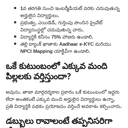
1వ తరగతి నుంచి ఇంటర్మీడియట్ వరకు చదువుతున్న
అర్హులైన విద్యార్థులు.
ప్రభుత్వ, ఎయిడెడ్, గుర్తింపు పొందిన ప్రైవేట్
విద్యాసంస్థల్లో చదువుతున్న వారు.
విద్యార్థికి కనీసం 75% హాజరు ఉండాలి.
తల్లి బ్యాంక్ ఖాతాకు Aadhaar e-KYC మరియు
NPCI Mapping యాక్టివ్‌గా ఉండాలి.
ఒకే కుటుంబంలో ఎక్కువ మంది
పిల్లలకు వర్తిస్తుందా?
అవును. తాజా మార్గదర్శకాల ప్రకారం ఒకే కుటుంబంలో ఇద్దరు
లేదా అంతకంటే ఎక్కువ మంది అర్హులైన విద్యార్థులు ఉన్నా,
ప్రతి విద్యార్థికి పథకం ప్రయోజనం వర్తించే అవకాశం కల్పించారు.
డబ్బులు రావాలంటే తప్పనిసరిగా