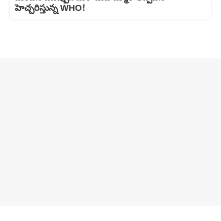
హెచ్చరిస్తున్న WHO!