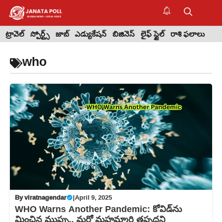
Skip
to
M
content
ట్రావెల్
స్పోర్ట్స్
జాబ్
ఎడ్యుకేషన్
బిజినెస్
లైఫ్ స్టైల్
రాశి ఫలాలు
who
By
viratnagendar
|
April 9, 2025
WHO Warns Another Pandemic: కోవిడ్‌ను
మించిన ముప్పు.. మరో మహమ్మారి తప్పదని