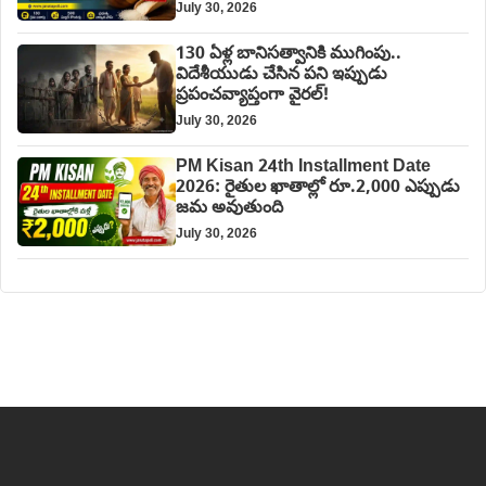
July 30, 2026
130 ఏళ్ల బానిసత్వానికి ముగింపు..
విదేశీయుడు చేసిన పని ఇప్పుడు
ప్రపంచవ్యాప్తంగా వైరల్!
July 30, 2026
PM Kisan 24th Installment Date
2026: రైతుల ఖాతాల్లో రూ.2,000 ఎప్పుడు
జమ అవుతుంది
July 30, 2026