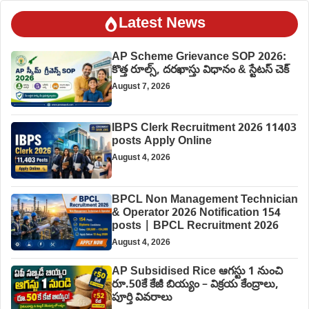
Latest News
AP Scheme Grievance SOP 2026:
కొత్త రూల్స్, దరఖాస్తు విధానం & స్టేటస్ చెక్
August 7, 2026
IBPS Clerk Recruitment 2026 11403
posts Apply Online
August 4, 2026
BPCL Non Management Technician
& Operator 2026 Notification 154
posts | BPCL Recruitment 2026
August 4, 2026
AP Subsidised Rice ఆగస్టు 1 నుంచి
రూ.50కే కేజీ బియ్యం – విక్రయ కేంద్రాలు,
పూర్తి వివరాలు