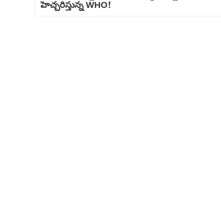
హెచ్చరిస్తున్న WHO!