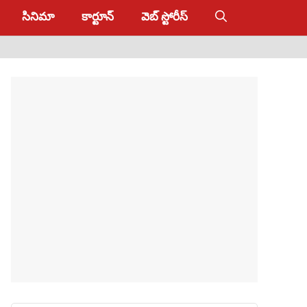
సినిమా
కార్టూన్
వెబ్ స్టోరీస్