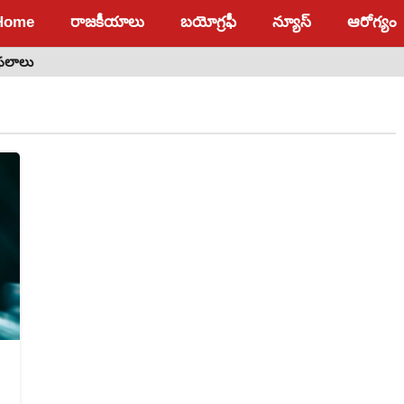
Home
రాజకీయాలు
బయోగ్రఫీ
న్యూస్
ఆరోగ్యం
 ఫలాలు