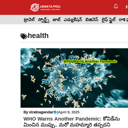
Skip
to
content
ట్రావెల్
స్పోర్ట్స్
జాబ్
ఎడ్యుకేషన్
బిజినెస్
లైఫ్ స్టైల్
రాశి
health
By
viratnagendar
|
April 9, 2025
WHO Warns Another Pandemic: కోవిడ్‌ను
మించిన ముప్పు.. మరో మహమ్మారి తప్పదని