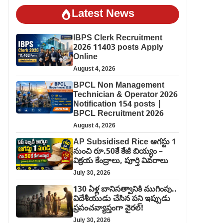
Latest News
IBPS Clerk Recruitment
2026 11403 posts Apply
Online
August 4, 2026
BPCL Non Management
Technician & Operator 2026
Notification 154 posts |
BPCL Recruitment 2026
August 4, 2026
AP Subsidised Rice ఆగస్టు 1
నుంచి రూ.50కే కేజీ బియ్యం –
విక్రయ కేంద్రాలు, పూర్తి వివరాలు
July 30, 2026
130 ఏళ్ల బానిసత్వానికి ముగింపు..
విదేశీయుడు చేసిన పని ఇప్పుడు
ప్రపంచవ్యాప్తంగా వైరల్!
July 30, 2026