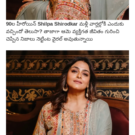
90ల హీరోయిన్ Shilpa Shirodkar మళ్లీ వార్తల్లోకి ఎందుకు
వచ్చిందో తెలుసా? తాజాగా ఆమె వ్యక్తిగత జీవితం గురించి
చెప్పిన నిజాలు నెట్టింట వైరల్ అవుతున్నాయి