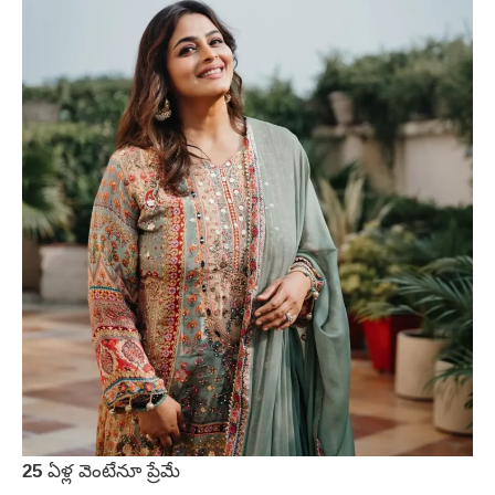
25 ఏళ్ల వెంటేనూ ప్రేమే