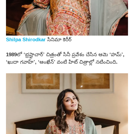
Shilpa Shirodkar
సినిమా కెరీర్
1989లో ‘భ్రష్టాచార్’ చిత్రంతో సినీ ప్రవేశం చేసిన ఆమె ‘హమ్’,
‘ఖుదా గవాహ్’, ‘ఆంఖేన్’ వంటి హిట్ చిత్రాల్లో నటించింది.