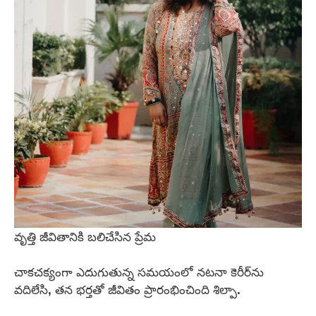
వృత్తి జీవితానికి బలిచేసిన ప్రేమ
చాకచక్యంగా ఎదుగుతున్న సమయంలో నటనా కెరీర్‌ను
వదిలేసి, తన భర్తతో జీవితం ప్రారంభించింది శిల్పా.