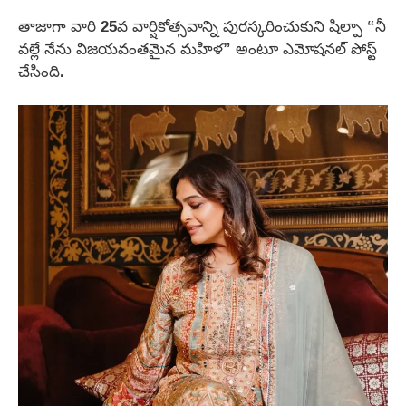
తాజాగా వారి 25వ వార్షికోత్సవాన్ని పురస్కరించుకుని షిల్పా “నీ
వల్లే నేను విజయవంతమైన మహిళ” అంటూ ఎమోషనల్ పోస్ట్
చేసింది.