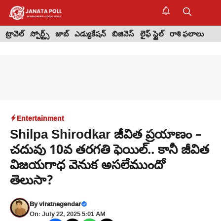
Skip
to
M
content
ట్రావెల్
స్పోర్ట్స్
జాబ్
ఎడ్యుకేషన్
బిజినెస్
లైఫ్ స్టైల్
రాశి ఫలాలు
Entertainment
Shilpa Shirodkar జీవిత ప్రయాణం –
చదువు 10వ తరగతి ఫెయిల్.. కానీ జీవిత
విజయగాధ వెనుక అసలేముందో
తెలుసా?
By
viratnagendar
On: July 22, 2025 5:01 AM