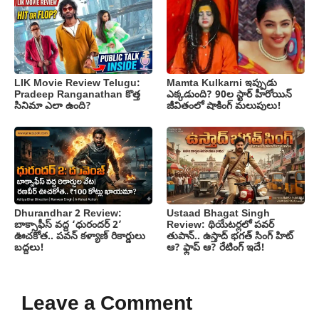
LIK Movie Review Telugu:
Mamta Kulkarni ఇప్పుడు
Pradeep Ranganathan కొత్త
ఎక్కడుంది? 90ల స్టార్ హీరోయిన్
సినిమా ఎలా ఉంది?
జీవితంలో షాకింగ్ మలుపులు!
Dhurandhar 2 Review:
Ustaad Bhagat Singh
బాక్సాఫీస్ వద్ద ‘ధురందర్ 2’
Review: థియేటర్లలో పవర్
ఊచకోత.. పవన్ కళ్యాణ్ రికార్డులు
తుపాన్.. ఉస్తాద్ భగత్ సింగ్ హిట్
బద్దలు!
ఆ? ఫ్లాప్ ఆ? రేటింగ్ ఇదే!
Leave a Comment