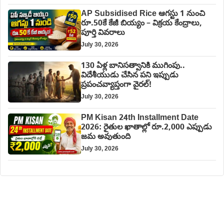
AP Subsidised Rice ఆగస్టు 1 నుంచి
రూ.50కే కేజీ బియ్యం – విక్రయ కేంద్రాలు,
పూర్తి వివరాలు
July 30, 2026
130 ఏళ్ల బానిసత్వానికి ముగింపు..
విదేశీయుడు చేసిన పని ఇప్పుడు
ప్రపంచవ్యాప్తంగా వైరల్!
July 30, 2026
PM Kisan 24th Installment Date
2026: రైతుల ఖాతాల్లో రూ.2,000 ఎప్పుడు
జమ అవుతుంది
July 30, 2026