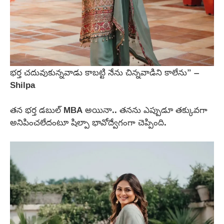
భర్త చదువుకున్నవాడు కాబట్టి నేను చిన్నవాడిని కాలేను” –
Shilpa
తన భర్త డబుల్ MBA అయినా.. తనను ఎప్పుడూ తక్కువగా
అనిపించలేదంటూ షిల్పా భావోద్వేగంగా చెప్పింది.