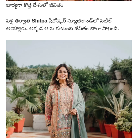
భార్యగా కొత్త దేశంలో జీవితం
పెళ్లి తర్వాత Shilpa షిరోడ్కర్ న్యూజిలాండ్‌లో సెటిల్
అయ్యారు. అక్కడ ఆమె కుటుంబ జీవితం బాగా సాగింది.