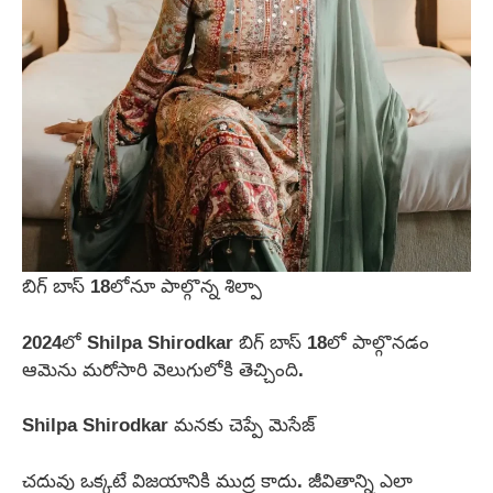
బిగ్ బాస్ 18లోనూ పాల్గొన్న శిల్పా
2024లో Shilpa Shirodkar బిగ్ బాస్ 18లో పాల్గొనడం
ఆమెను మరోసారి వెలుగులోకి తెచ్చింది.
Shilpa Shirodkar మనకు చెప్పే మెసేజ్
చదువు ఒక్కటే విజయానికి ముద్ర కాదు. జీవితాన్ని ఎలా