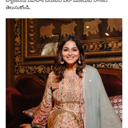
బ్యాంకర్‌ను వివాహం చేసుకుని ఎలా ముందుకు సాగిందో
తెలుసుకోండి.