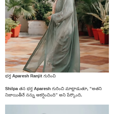
భర్త Aparesh Ranjit గురించి
Shilpa తన భర్త Aparesh గురించి మాట్లాడుతూ, “అతని
నిజాయితీనే నన్ను ఆకర్షించింది” అని పేర్కొంది.