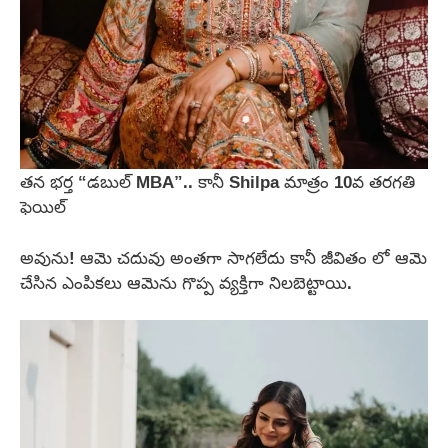
తన భర్త “డబుల్ MBA”.. కానీ Shilpa మాత్రం 10వ తరగతి
ఫెయిల్
అవును! ఆమె చదువు అంతగా సాగలేదు కానీ జీవితం లో ఆమె
చేసిన ఎంపికలు ఆమెను గొప్ప వ్యక్తిగా నిలబెట్టాయి.