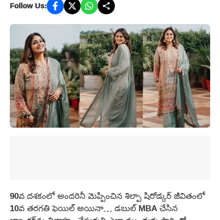
Follow Us:
90వ దశకంలో అందరినీ మెప్పించిన శిల్పా షిరోడ్కర్ జీవితంలో
10వ తరగతి ఫెయిల్ అయినా… డబుల్ MBA చేసిన