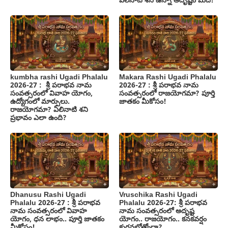
ఏలినాటి శని ఉన్నా అదృష్టం మీదే!
kumbha rashi Ugadi Phalalu
Makara Rashi Ugadi Phalalu
2026-27 : శ్రీ పరాభవ నామ
2026-27 : శ్రీ పరాభవ నామ
సంవత్సరంలో వివాహ యోగం,
సంవత్సరంలో రాజయోగమా? పూర్తి
ఉద్యోగంలో మార్పులు.
జాతకం మీకోసం!
రాజయోగమా? ఏలినాటి శని
ప్రభావం ఎలా ఉంది?
Dhanusu Rashi Ugadi
Vruschika Rashi Ugadi
Phalalu 2026-27 : శ్రీ పరాభవ
Phalalu 2026-27: శ్రీ పరాభవ
నామ సంవత్సరంలో వివాహ
నామ సంవత్సరంలో అదృష్ట
యోగం, ధన లాభం.. పూర్తి జాతకం
యోగం.. రాజయోగం.. కనకవర్షం
మీకోసం!
కురవబోతోందా?