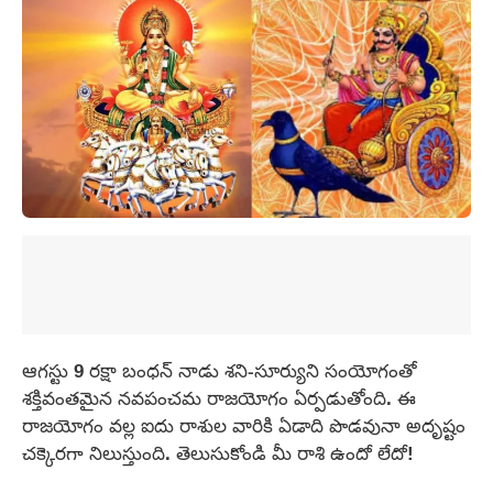
ఆగస్టు 9 రక్షా బంధన్ నాడు శని-సూర్యుని సంయోగంతో
శక్తివంతమైన నవపంచమ రాజయోగం ఏర్పడుతోంది. ఈ
రాజయోగం వల్ల ఐదు రాశుల వారికి ఏడాది పొడవునా అదృష్టం
చక్కెరగా నిలుస్తుంది. తెలుసుకోండి మీ రాశి ఉందో లేదో!