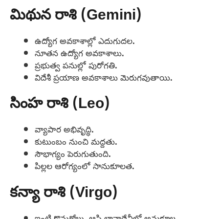
మిథున రాశి (Gemini)
ఉద్యోగ అవకాశాల్లో ఎదుగుదల.
నూతన ఉద్యోగ అవకాశాలు.
ప్రభుత్వ పనుల్లో పురోగతి.
విదేశీ ప్రయాణ అవకాశాలు మెరుగవుతాయి.
సింహ రాశి (Leo)
వ్యాపార అభివృద్ధి.
కుటుంబం నుంచి మద్దతు.
సౌభాగ్యం పెరుగుతుంది.
పిల్లల ఆరోగ్యంలో సానుకూలత.
కన్యా రాశి (Virgo)
ఇంటి కొనుగోలు, ఆస్తి లావాదేవీల్లో అనుకూల