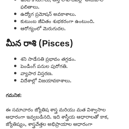
ఫలితాలు.
ఉద్యోగ ప్రమోషన్ అవకాశాలు.
కుటుంబ జీవితం శుభకరంగా ఉంటుంది.
ఆరోగ్యంలో మెరుగుదల.
మీన రాశి (Pisces)
శని సాడేసతి ప్రభావం తగ్గడం.
పెండింగ్ పనుల పురోగతి.
వ్యాపార విస్తరణ.
విదేశాల్లో విజయావకాశాలు.
గమనిక:
ఈ సమాచారం జ్యోతిష శాస్త్ర మరియు మత విశ్వాసాల
ఆధారంగా ఇవ్వబడినది. ఇది శాస్త్రీయ ఆధారాలతో కాక,
జ్యోతిష్యం, శాస్త్రవేత్తల అభిప్రాయాల ఆధారంగా