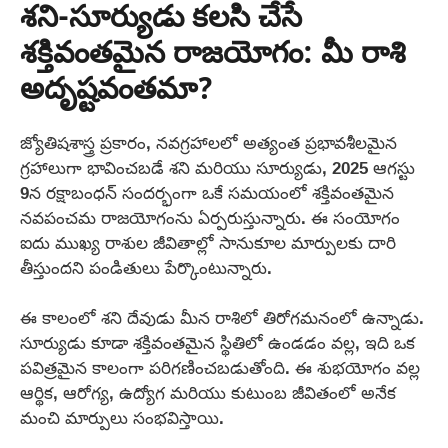
శని-సూర్యుడు కలసి చేసే
శక్తివంతమైన రాజయోగం: మీ రాశి
అదృష్టవంతమా?
జ్యోతిషశాస్త్ర ప్రకారం, నవగ్రహాలలో అత్యంత ప్రభావశీలమైన
గ్రహాలుగా భావించబడే శని మరియు సూర్యుడు, 2025 ఆగస్టు
9న రక్షాబంధన్ సందర్భంగా ఒకే సమయంలో శక్తివంతమైన
నవపంచమ రాజయోగంను ఏర్పరుస్తున్నారు. ఈ సంయోగం
ఐదు ముఖ్య రాశుల జీవితాల్లో సానుకూల మార్పులకు దారి
తీస్తుందని పండితులు పేర్కొంటున్నారు.
ఈ కాలంలో శని దేవుడు మీన రాశిలో తిరోగమనంలో ఉన్నాడు.
సూర్యుడు కూడా శక్తివంతమైన స్థితిలో ఉండడం వల్ల, ఇది ఒక
పవిత్రమైన కాలంగా పరిగణించబడుతోంది. ఈ శుభయోగం వల్ల
ఆర్థిక, ఆరోగ్య, ఉద్యోగ మరియు కుటుంబ జీవితంలో అనేక
మంచి మార్పులు సంభవిస్తాయి.