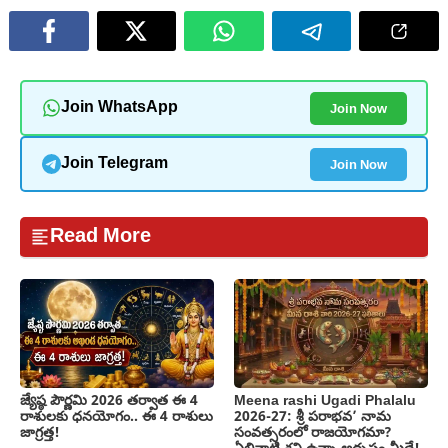
Join Now
Join WhatsApp
Join Now
Join Telegram
Read More
జ్యేష్ఠ పౌర్ణమి 2026 తర్వాత ఈ 4
Meena rashi Ugadi Phalalu
రాశులకు ధనయోగం.. ఈ 4 రాశులు
2026-27: శ్రీ పరాభవ’ నామ
జాగ్రత్త!
సంవత్సరంలో రాజయోగమా?