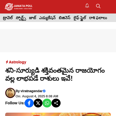
Skip
to
M
content
ట్రావెల్
స్పోర్ట్స్
జాబ్
ఎడ్యుకేషన్
బిజినెస్
లైఫ్ స్టైల్
రాశి ఫలాలు
Astrology
శని-సూర్యుడి శక్తివంతమైన రాజయోగం
వల్ల లాభపడే రాశులు ఇవే!
By
viratnagendar
On: August 4, 2025 8:08 AM
Follow Us: