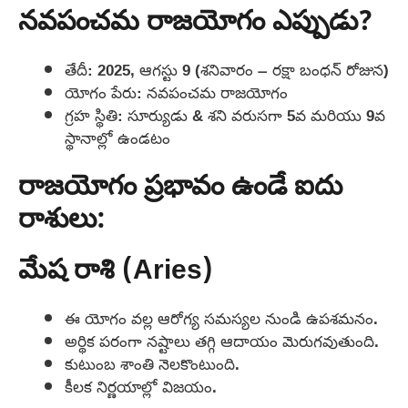
నవపంచమ రాజయోగం ఎప్పుడు?
తేదీ: 2025, ఆగస్టు 9 (శనివారం – రక్షా బంధన్ రోజున)
యోగం పేరు: నవపంచమ రాజయోగం
గ్రహ స్థితి: సూర్యుడు & శని వరుసగా 5వ మరియు 9వ
స్థానాల్లో ఉండటం
రాజయోగం ప్రభావం ఉండే ఐదు
రాశులు:
మేష రాశి (Aries)
ఈ యోగం వల్ల ఆరోగ్య సమస్యల నుండి ఉపశమనం.
అర్థిక పరంగా నష్టాలు తగ్గి ఆదాయం మెరుగవుతుంది.
కుటుంబ శాంతి నెలకొంటుంది.
కీలక నిర్ణయాల్లో విజయం.