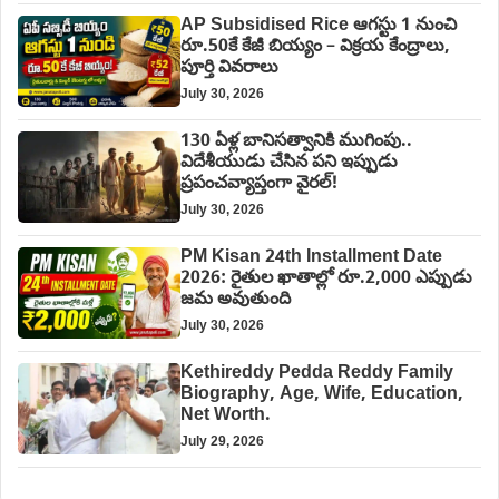
AP Subsidised Rice ఆగస్టు 1 నుంచి
రూ.50కే కేజీ బియ్యం – విక్రయ కేంద్రాలు,
పూర్తి వివరాలు
July 30, 2026
130 ఏళ్ల బానిసత్వానికి ముగింపు..
విదేశీయుడు చేసిన పని ఇప్పుడు
ప్రపంచవ్యాప్తంగా వైరల్!
July 30, 2026
PM Kisan 24th Installment Date
2026: రైతుల ఖాతాల్లో రూ.2,000 ఎప్పుడు
జమ అవుతుంది
July 30, 2026
Kethireddy Pedda Reddy Family
Biography, Age, Wife, Education,
Net Worth.
July 29, 2026