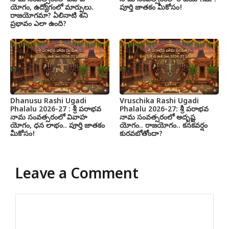
యోగం, ఉద్యోగంలో మార్పులు.
పూర్తి జాతకం మీకోసం!
రాజయోగమా? ఏలినాటి శని
ప్రభావం ఎలా ఉంది?
Dhanusu Rashi Ugadi
Vruschika Rashi Ugadi
Phalalu 2026-27 : శ్రీ పరాభవ
Phalalu 2026-27: శ్రీ పరాభవ
నామ సంవత్సరంలో వివాహ
నామ సంవత్సరంలో అదృష్ట
యోగం, ధన లాభం.. పూర్తి జాతకం
యోగం.. రాజయోగం.. కనకవర్షం
మీకోసం!
కురవబోతోందా?
Leave a Comment
Comment