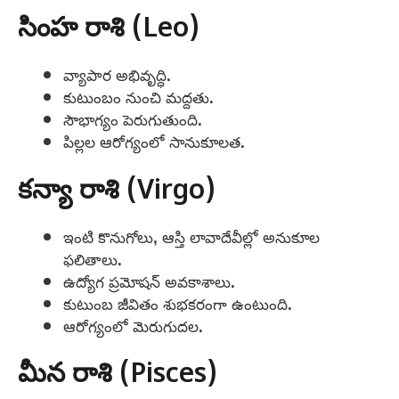
సింహ రాశి (Leo)
వ్యాపార అభివృద్ధి.
కుటుంబం నుంచి మద్దతు.
సౌభాగ్యం పెరుగుతుంది.
పిల్లల ఆరోగ్యంలో సానుకూలత.
కన్యా రాశి (Virgo)
ఇంటి కొనుగోలు, ఆస్తి లావాదేవీల్లో అనుకూల
ఫలితాలు.
ఉద్యోగ ప్రమోషన్ అవకాశాలు.
కుటుంబ జీవితం శుభకరంగా ఉంటుంది.
ఆరోగ్యంలో మెరుగుదల.
మీన రాశి (Pisces)