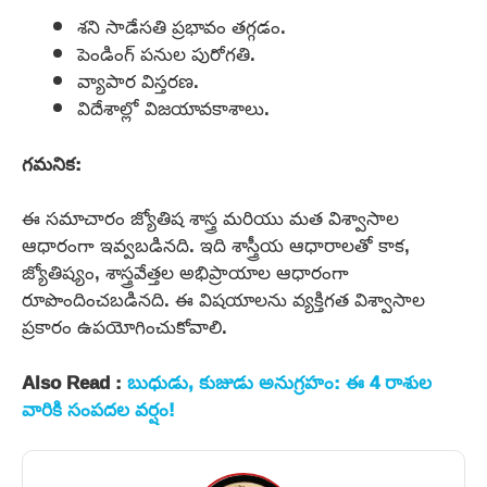
శని సాడేసతి ప్రభావం తగ్గడం.
పెండింగ్ పనుల పురోగతి.
వ్యాపార విస్తరణ.
విదేశాల్లో విజయావకాశాలు.
గమనిక:
ఈ సమాచారం జ్యోతిష శాస్త్ర మరియు మత విశ్వాసాల
ఆధారంగా ఇవ్వబడినది. ఇది శాస్త్రీయ ఆధారాలతో కాక,
జ్యోతిష్యం, శాస్త్రవేత్తల అభిప్రాయాల ఆధారంగా
రూపొందించబడినది. ఈ విషయాలను వ్యక్తిగత విశ్వాసాల
ప్రకారం ఉపయోగించుకోవాలి.
Also Read :
బుధుడు, కుజుడు అనుగ్రహం: ఈ 4 రాశుల
వారికి సంపదల వర్షం!