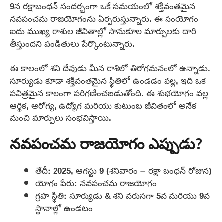
9న రక్షాబంధన్ సందర్భంగా ఒకే సమయంలో శక్తివంతమైన
నవపంచమ రాజయోగంను ఏర్పరుస్తున్నారు. ఈ సంయోగం
ఐదు ముఖ్య రాశుల జీవితాల్లో సానుకూల మార్పులకు దారి
తీస్తుందని పండితులు పేర్కొంటున్నారు.
ఈ కాలంలో శని దేవుడు మీన రాశిలో తిరోగమనంలో ఉన్నాడు.
సూర్యుడు కూడా శక్తివంతమైన స్థితిలో ఉండడం వల్ల, ఇది ఒక
పవిత్రమైన కాలంగా పరిగణించబడుతోంది. ఈ శుభయోగం వల్ల
ఆర్థిక, ఆరోగ్య, ఉద్యోగ మరియు కుటుంబ జీవితంలో అనేక
మంచి మార్పులు సంభవిస్తాయి.
నవపంచమ రాజయోగం ఎప్పుడు?
తేదీ: 2025, ఆగస్టు 9 (శనివారం – రక్షా బంధన్ రోజున)
యోగం పేరు: నవపంచమ రాజయోగం
గ్రహ స్థితి: సూర్యుడు & శని వరుసగా 5వ మరియు 9వ
స్థానాల్లో ఉండటం