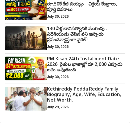
రూ.50కే కేజీ బియ్యం – విక్రయ కేంద్రాలు,
పూర్తి వివరాలు
July 30, 2026
130 ఏళ్ల బానిసత్వానికి ముగింపు..
విదేశీయుడు చేసిన పని ఇప్పుడు
ప్రపంచవ్యాప్తంగా వైరల్!
July 30, 2026
PM Kisan 24th Installment Date
2026: రైతుల ఖాతాల్లో రూ.2,000 ఎప్పుడు
జమ అవుతుంది
July 30, 2026
Kethireddy Pedda Reddy Family
Biography, Age, Wife, Education,
Net Worth.
July 29, 2026