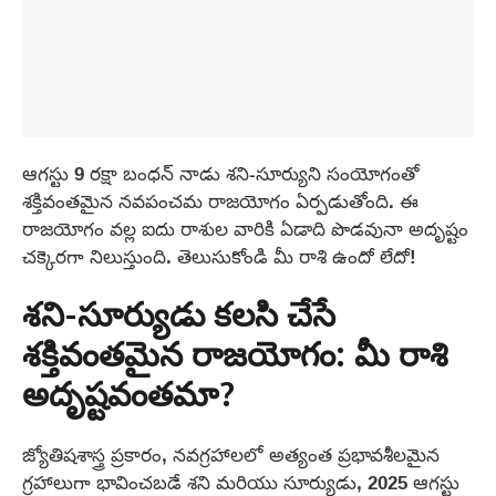
ఆగస్టు 9 రక్షా బంధన్ నాడు శని-సూర్యుని సంయోగంతో
శక్తివంతమైన నవపంచమ రాజయోగం ఏర్పడుతోంది. ఈ
రాజయోగం వల్ల ఐదు రాశుల వారికి ఏడాది పొడవునా అదృష్టం
చక్కెరగా నిలుస్తుంది. తెలుసుకోండి మీ రాశి ఉందో లేదో!
శని-సూర్యుడు కలసి చేసే
శక్తివంతమైన రాజయోగం: మీ రాశి
అదృష్టవంతమా?
జ్యోతిషశాస్త్ర ప్రకారం, నవగ్రహాలలో అత్యంత ప్రభావశీలమైన
గ్రహాలుగా భావించబడే శని మరియు సూర్యుడు, 2025 ఆగస్టు