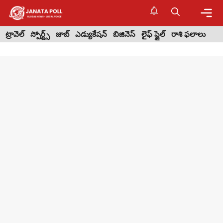
Skip
to
content
Me
ట్రావెల్
స్పోర్ట్స్
జాబ్
ఎడ్యుకేషన్
బిజినెస్
లైఫ్ స్టైల్
రాశి ఫలాలు