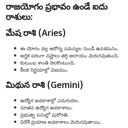
రాజయోగం ప్రభావం ఉండే ఐదు
రాశులు:
మేష రాశి (Aries)
ఈ యోగం వల్ల ఆరోగ్య సమస్యల నుండి ఉపశమనం.
అర్థిక పరంగా నష్టాలు తగ్గి ఆదాయం మెరుగవుతుంది.
కుటుంబ శాంతి నెలకొంటుంది.
కీలక నిర్ణయాల్లో విజయం.
మిథున రాశి (Gemini)
ఉద్యోగ అవకాశాల్లో ఎదుగుదల.
నూతన ఉద్యోగ అవకాశాలు.
ప్రభుత్వ పనుల్లో పురోగతి.
విదేశీ ప్రయాణ అవకాశాలు మెరుగవుతాయి.