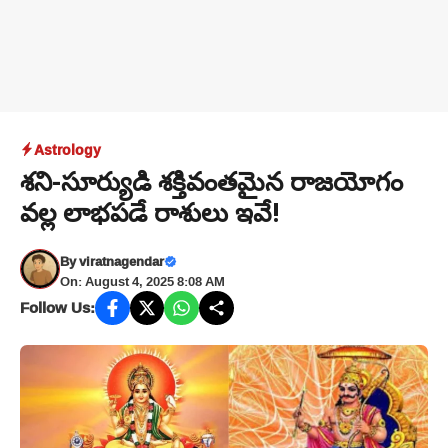
Astrology
శని-సూర్యుడి శక్తివంతమైన రాజయోగం
వల్ల లాభపడే రాశులు ఇవే!
By
viratnagendar
On: August 4, 2025 8:08 AM
Follow Us: