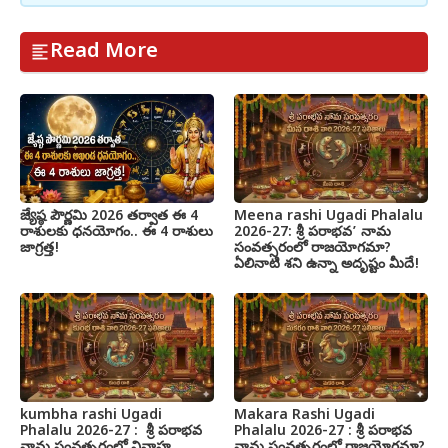
Read More
జ్యేష్ఠ పౌర్ణమి 2026 తర్వాత ఈ 4
Meena rashi Ugadi Phalalu
రాశులకు ధనయోగం.. ఈ 4 రాశులు
2026-27: శ్రీ పరాభవ’ నామ
జాగ్రత్త!
సంవత్సరంలో రాజయోగమా?
ఏలినాటి శని ఉన్నా అదృష్టం మీదే!
kumbha rashi Ugadi
Makara Rashi Ugadi
Phalalu 2026-27 : శ్రీ పరాభవ
Phalalu 2026-27 : శ్రీ పరాభవ
నామ సంవత్సరంలో వివాహ
నామ సంవత్సరంలో రాజయోగమా?