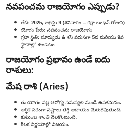
నవపంచమ రాజయోగం ఎప్పుడు?
తేదీ: 2025, ఆగస్టు 9 (శనివారం – రక్షా బంధన్ రోజున)
యోగం పేరు: నవపంచమ రాజయోగం
గ్రహ స్థితి: సూర్యుడు & శని వరుసగా 5వ మరియు 9వ
స్థానాల్లో ఉండటం
రాజయోగం ప్రభావం ఉండే ఐదు
రాశులు:
మేష రాశి (Aries)
ఈ యోగం వల్ల ఆరోగ్య సమస్యల నుండి ఉపశమనం.
అర్థిక పరంగా నష్టాలు తగ్గి ఆదాయం మెరుగవుతుంది.
కుటుంబ శాంతి నెలకొంటుంది.
కీలక నిర్ణయాల్లో విజయం.