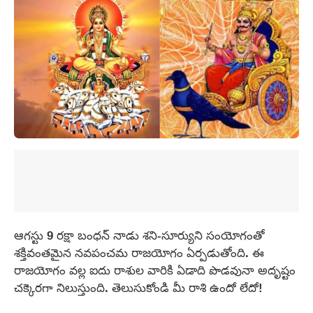
ఆగస్టు 9 రక్షా బంధన్ నాడు శని-సూర్యుని సంయోగంతో
శక్తివంతమైన నవపంచమ రాజయోగం ఏర్పడుతోంది. ఈ
రాజయోగం వల్ల ఐదు రాశుల వారికి ఏడాది పొడవునా అదృష్టం
చక్కెరగా నిలుస్తుంది. తెలుసుకోండి మీ రాశి ఉందో లేదో!