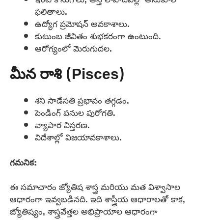
ఫలితాలు.
ఉద్యోగ ప్రమోషన్ అవకాశాలు.
కుటుంబ జీవితం శుభకరంగా ఉంటుంది.
ఆరోగ్యంలో మెరుగుదల.
మీన రాశి (Pisces)
శని సాడేసతి ప్రభావం తగ్గడం.
పెండింగ్ పనుల పురోగతి.
వ్యాపార విస్తరణ.
విదేశాల్లో విజయావకాశాలు.
గమనిక:
ఈ సమాచారం జ్యోతిష శాస్త్ర మరియు మత విశ్వాసాల
ఆధారంగా ఇవ్వబడినది. ఇది శాస్త్రీయ ఆధారాలతో కాక,
జ్యోతిష్యం, శాస్త్రవేత్తల అభిప్రాయాల ఆధారంగా