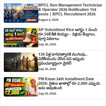
BPCL Non Management Technician
& Operator 2026 Notification 154
posts | BPCL Recruitment 2026
August 4, 2026
AP Subsidised Rice ఆగస్టు 1 నుంచి
రూ.50కే కేజీ బియ్యం – విక్రయ కేంద్రాలు,
పూర్తి వివరాలు
July 30, 2026
130 ఏళ్ల బానిసత్వానికి ముగింపు..
విదేశీయుడు చేసిన పని ఇప్పుడు
ప్రపంచవ్యాప్తంగా వైరల్!
July 30, 2026
PM Kisan 24th Installment Date
2026: రైతుల ఖాతాల్లో రూ.2,000 ఎప్పుడు
జమ అవుతుంది
July 30, 2026