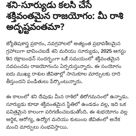
శని-సూర్యుడు కలసి చేసే
శక్తివంతమైన రాజయోగం: మీ రాశి
అదృష్టవంతమా?
జ్యోతిషశాస్త్ర ప్రకారం, నవగ్రహాలలో అత్యంత ప్రభావశీలమైన
గ్రహాలుగా భావించబడే శని మరియు సూర్యుడు, 2025 ఆగస్టు
9న రక్షాబంధన్ సందర్భంగా ఒకే సమయంలో శక్తివంతమైన
నవపంచమ రాజయోగంను ఏర్పరుస్తున్నారు. ఈ సంయోగం
ఐదు ముఖ్య రాశుల జీవితాల్లో సానుకూల మార్పులకు దారి
తీస్తుందని పండితులు పేర్కొంటున్నారు.
ఈ కాలంలో శని దేవుడు మీన రాశిలో తిరోగమనంలో ఉన్నాడు.
సూర్యుడు కూడా శక్తివంతమైన స్థితిలో ఉండడం వల్ల, ఇది ఒక
పవిత్రమైన కాలంగా పరిగణించబడుతోంది. ఈ శుభయోగం వల్ల
ఆర్థిక, ఆరోగ్య, ఉద్యోగ మరియు కుటుంబ జీవితంలో అనేక
మంచి మార్పులు సంభవిస్తాయి.