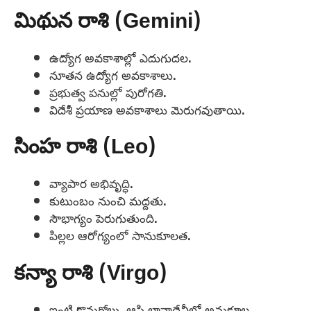
మిథున రాశి (Gemini)
ఉద్యోగ అవకాశాల్లో ఎదుగుదల.
నూతన ఉద్యోగ అవకాశాలు.
ప్రభుత్వ పనుల్లో పురోగతి.
విదేశీ ప్రయాణ అవకాశాలు మెరుగవుతాయి.
సింహ రాశి (Leo)
వ్యాపార అభివృద్ధి.
కుటుంబం నుంచి మద్దతు.
సౌభాగ్యం పెరుగుతుంది.
పిల్లల ఆరోగ్యంలో సానుకూలత.
కన్యా రాశి (Virgo)
ఇంటి కొనుగోలు, ఆస్తి లావాదేవీల్లో అనుకూల