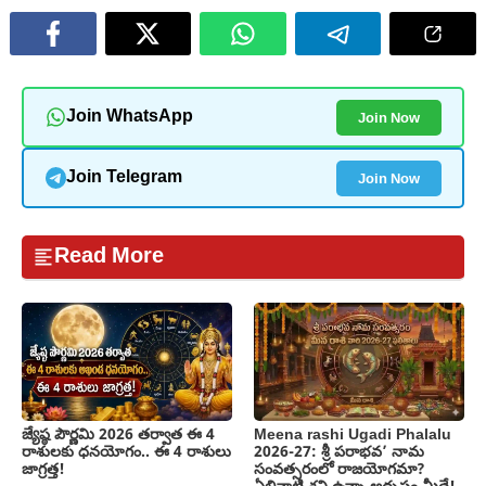
Join Now
Join WhatsApp
Join Now
Join Telegram
Read More
జ్యేష్ఠ పౌర్ణమి 2026 తర్వాత ఈ 4
Meena rashi Ugadi Phalalu
రాశులకు ధనయోగం.. ఈ 4 రాశులు
2026-27: శ్రీ పరాభవ’ నామ
జాగ్రత్త!
సంవత్సరంలో రాజయోగమా?