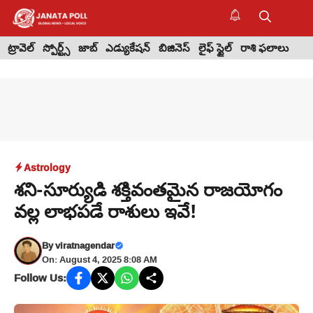
Skip
to
M
content
ట్రావెల్
స్పోర్ట్స్
జాబ్
ఎడ్యుకేషన్
బిజినెస్
లైఫ్ స్టైల్
రాశి ఫలాలు
Astrology
శని-సూర్యుడి శక్తివంతమైన రాజయోగం
వల్ల లాభపడే రాశులు ఇవే!
By
viratnagendar
On: August 4, 2025 8:08 AM
Follow Us: