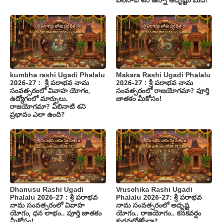
ఏలినాటి శని ఉన్నా అదృష్టం మీదే!
kumbha rashi Ugadi Phalalu
Makara Rashi Ugadi Phalalu
2026-27 : శ్రీ పరాభవ నామ
2026-27 : శ్రీ పరాభవ నామ
సంవత్సరంలో వివాహ యోగం,
సంవత్సరంలో రాజయోగమా? పూర్తి
ఉద్యోగంలో మార్పులు.
జాతకం మీకోసం!
రాజయోగమా? ఏలినాటి శని
ప్రభావం ఎలా ఉంది?
Dhanusu Rashi Ugadi
Vruschika Rashi Ugadi
Phalalu 2026-27 : శ్రీ పరాభవ
Phalalu 2026-27: శ్రీ పరాభవ
నామ సంవత్సరంలో వివాహ
నామ సంవత్సరంలో అదృష్ట
యోగం, ధన లాభం.. పూర్తి జాతకం
యోగం.. రాజయోగం.. కనకవర్షం
మీకోసం!
కురవబోతోందా?