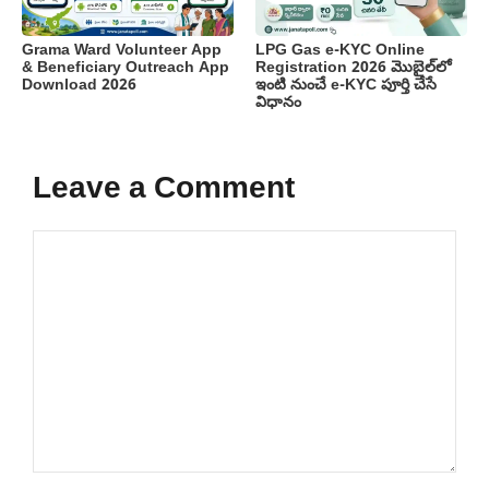
Grama Ward Volunteer App
LPG Gas e-KYC Online
& Beneficiary Outreach App
Registration 2026 మొబైల్‌లో
Download 2026
ఇంటి నుంచే e-KYC పూర్తి చేసే
విధానం
Leave a Comment
Comment