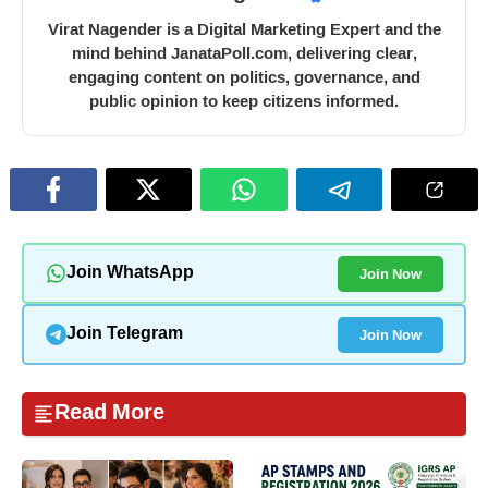
Virat Nagender is a Digital Marketing Expert and the
mind behind JanataPoll.com, delivering clear,
engaging content on politics, governance, and
public opinion to keep citizens informed.
Join Now
Join WhatsApp
Join Now
Join Telegram
Read More