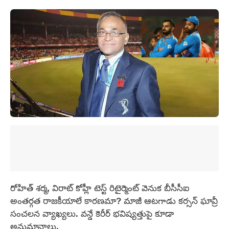
రోహిత్ శర్మ, విరాట్ కోహ్లీ టెస్ట్ రిటైర్మెంట్ వెనుక బీసీసీఐ
అంతర్గత రాజకీయాలే కారణమా? మాజీ ఆటగాడు కర్సన్ ఘావ్రీ
సంచలన వ్యాఖ్యలు. వన్డే కెరీర్ భవిష్యత్తుపై కూడా
అనుమానాలు.