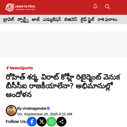
Skip
to
M
content
ట్రావెల్
స్పోర్ట్స్
జాబ్
ఎడ్యుకేషన్
బిజినెస్
లైఫ్ స్టైల్
రాశి ఫలాలు
News
Sports
రోహిత్ శర్మ, విరాట్ కోహ్లీ రిటైర్మెంట్ వెనుక
బీసీసీఐ రాజకీయాలేనా? అభిమానుల్లో
ఆందోళన
By
viratnagendar
On: September 20, 2025 4:22 AM
Follow Us: