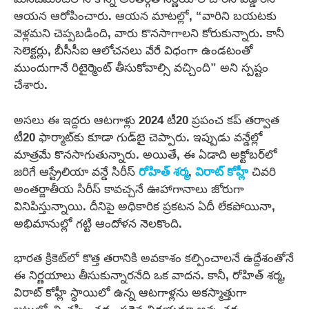
ఆయన ఆరోపించారు. ఆయన మాటల్లో, “వారిని బయటకు
వెళ్లమని చెప్పబడింది, వారు కొనసాగాలని కోరుకున్నారు. కానీ
సెలెక్టర్లు, బీసీసీఐ ఆలోచనలు వేరే విధంగా ఉండటంతో
ముందుగానే రిటైర్మెంట్ తీసుకోవాల్సి వచ్చింది” అని స్పష్టం
చేశారు.
అసలు ఈ ఇద్దరు ఆటగాళ్లు 2024 టీ20 ప్రపంచ కప్ తర్వాత
టీ20 ఫార్మాట్‌కు కూడా గుడ్‌బై చెప్పారు. ఇప్పుడు వన్డేల్లో
మాత్రమే కొనసాగుతున్నారు. అయితే, ఈ ఏడాది అక్టోబర్‌లో
జరిగే ఆస్ట్రేలియా వన్డే సిరీస్
రోహిత్ శర్మ
,
విరాట్ కోహ్లీ
చివరి
అంతర్జాతీయ సిరీస్ కావచ్చనే ఊహాగానాలు జోరుగా
వినిపిస్తున్నాయి. దీనిపై అధికారిక ప్రకటన ఏదీ లేకపోయినా,
అభిమానుల్లో గట్టి ఆందోళన నెలకొంది.
భారత క్రికెట్‌లో కొత్త తరానికి అవకాశం కల్పించాలనే ఉద్దేశంతోనే
ఈ నిర్ణయాలు తీసుకున్నారనేది ఒక వాదన. కానీ, రోహిత్ శర్మ,
విరాట్ కోహ్లీ స్థాయిలో ఉన్న ఆటగాళ్లను అకస్మాత్తుగా