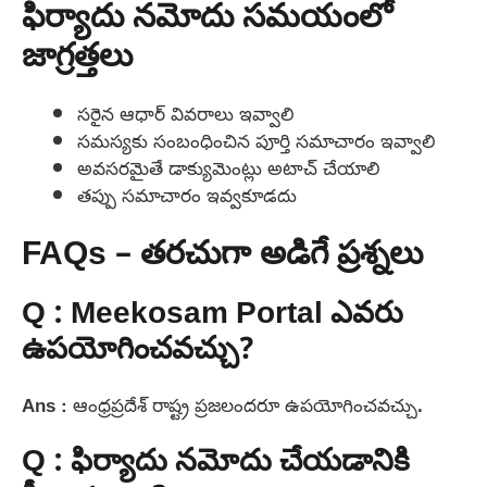
ఫిర్యాదు నమోదు సమయంలో
జాగ్రత్తలు
సరైన ఆధార్ వివరాలు ఇవ్వాలి
సమస్యకు సంబంధించిన పూర్తి సమాచారం ఇవ్వాలి
అవసరమైతే డాక్యుమెంట్లు అటాచ్ చేయాలి
తప్పు సమాచారం ఇవ్వకూడదు
FAQs – తరచుగా అడిగే ప్రశ్నలు
Q : Meekosam Portal ఎవరు
ఉపయోగించవచ్చు?
Ans : ఆంధ్రప్రదేశ్ రాష్ట్ర ప్రజలందరూ ఉపయోగించవచ్చు.
Q : ఫిర్యాదు నమోదు చేయడానికి