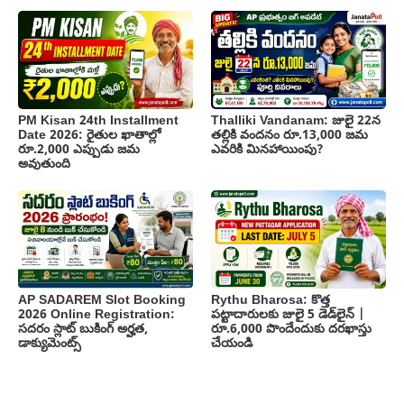
PM Kisan 24th Installment
Thalliki Vandanam: జులై 22న
Date 2026: రైతుల ఖాతాల్లో
తల్లికి వందనం రూ.13,000 జమ
రూ.2,000 ఎప్పుడు జమ
ఎవరికి మినహాయింపు?
అవుతుంది
AP SADAREM Slot Booking
Rythu Bharosa: కొత్త
2026 Online Registration:
పట్టాదారులకు జులై 5 డెడ్‌లైన్ |
సదరం స్లాట్ బుకింగ్ అర్హత,
రూ.6,000 పొందేందుకు దరఖాస్తు
డాక్యుమెంట్స్
చేయండి