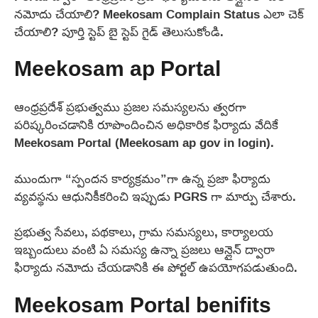
నమోదు చేయాలి? Meekosam Complain Status ఎలా చెక్
చేయాలి? పూర్తి స్టెప్ బై స్టెప్ గైడ్ తెలుసుకోండి.
Meekosam ap Portal
ఆంధ్రప్రదేశ్ ప్రభుత్వము ప్రజల సమస్యలను త్వరగా
పరిష్కరించడానికి రూపొందించిన అధికారిక ఫిర్యాదు వేదికే
Meekosam Portal (Meekosam ap gov in login).
ముందుగా “స్పందన కార్యక్రమం”గా ఉన్న ప్రజా ఫిర్యాదు
వ్యవస్థను ఆధునికీకరించి ఇప్పుడు PGRS గా మార్పు చేశారు.
ప్రభుత్వ సేవలు, పథకాలు, గ్రామ సమస్యలు, కార్యాలయ
ఇబ్బందులు వంటి ఏ సమస్య ఉన్నా ప్రజలు ఆన్లైన్ ద్వారా
ఫిర్యాదు నమోదు చేయడానికి ఈ పోర్టల్ ఉపయోగపడుతుంది.
Meekosam Portal benifits