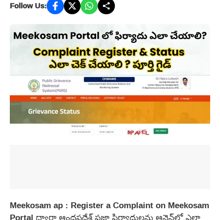
Follow Us:
Meekosam ap : Register a Complaint on Meekosam
Portal ద్వారా ఆంధ్రప్రదేశ్ ప్రజా ఫిర్యాదులను ఆన్లైన్‌లో ఎలా