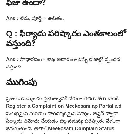
ఫీజు ఉందా?
Ans : లేదు, పూర్తిగా ఉచితం.
Q : ఫిర్యాదు పరిష్కారం ఎంతకాలంలో
వస్తుంది?
Ans : సాధారణంగా శాఖ ఆధారంగా కొన్ని రోజుల్లో స్పందన
వస్తుంది.
ముగింపు
ప్రజల సమస్యలను ప్రభుత్వానికి నేరుగా తెలియజేయడానికి
Register a Complaint on Meekosam ap Portal ఒక
సులభమైన మరియు పారదర్శకమైన మార్గం. ఆన్లైన్ ద్వారా
ఫిర్యాదు నమోదు చేయడం వల్ల సమస్య పరిష్కారం వేగంగా
జరుగుతుంది. అలాగే Meekosam Complain Status