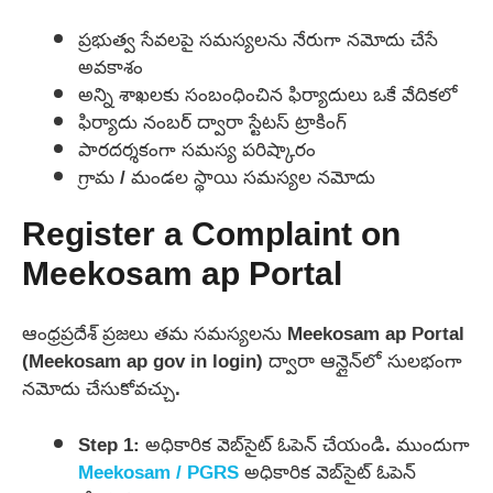
ప్రభుత్వ సేవలపై సమస్యలను నేరుగా నమోదు చేసే
అవకాశం
అన్ని శాఖలకు సంబంధించిన ఫిర్యాదులు ఒకే వేదికలో
ఫిర్యాదు నంబర్ ద్వారా స్టేటస్ ట్రాకింగ్
పారదర్శకంగా సమస్య పరిష్కారం
గ్రామ / మండల స్థాయి సమస్యల నమోదు
Register a Complaint on
Meekosam ap Portal
ఆంధ్రప్రదేశ్ ప్రజలు తమ సమస్యలను Meekosam ap Portal
(Meekosam ap gov in login) ద్వారా ఆన్లైన్‌లో సులభంగా
నమోదు చేసుకోవచ్చు.
Step 1: అధికారిక వెబ్‌సైట్ ఓపెన్ చేయండి. ముందుగా
Meekosam / PGRS
అధికారిక వెబ్‌సైట్ ఓపెన్