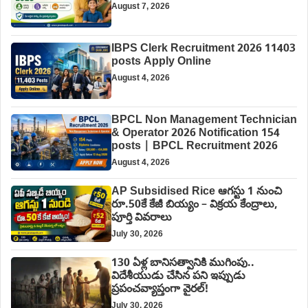
August 7, 2026
IBPS Clerk Recruitment 2026 11403
posts Apply Online
August 4, 2026
BPCL Non Management Technician
& Operator 2026 Notification 154
posts | BPCL Recruitment 2026
August 4, 2026
AP Subsidised Rice ఆగస్టు 1 నుంచి
రూ.50కే కేజీ బియ్యం – విక్రయ కేంద్రాలు,
పూర్తి వివరాలు
July 30, 2026
130 ఏళ్ల బానిసత్వానికి ముగింపు..
విదేశీయుడు చేసిన పని ఇప్పుడు
ప్రపంచవ్యాప్తంగా వైరల్!
July 30, 2026