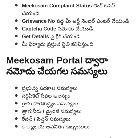
Meekosam Complaint Status లింక్ ఓపెన్
చేయండి
Grievance No వద్ద మీ అర్జీ నెంబర్ ఎంటర్ చేయండి
Captcha Code నమోదు చేయండి
Get Details పై క్లిక్ చేయండి
మీ ఫిర్యాదు ప్రస్తుత స్థితి కనిపిస్తుంది
Meekosam Portal ద్వారా
నమోదు చేయగల సమస్యలు
ప్రభుత్వ పథకాల సమస్యలు
సర్టిఫికెట్ సేవల ఆలస్యం
గ్రామ పారిశుద్ధ్యం సమస్యలు
త్రాగునీరు / డ్రైనేజీ సమస్యలు
రేషన్ / పెన్షన్ సమస్యలు
కార్యాలయ అవినీతి / ఇబ్బందులు