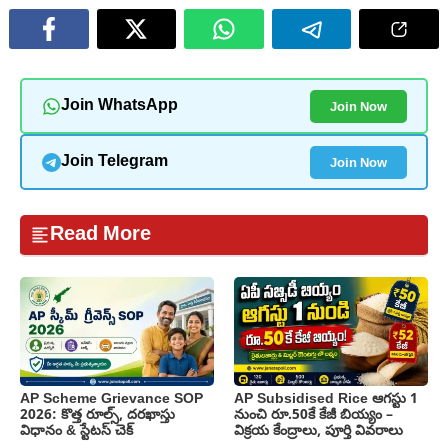
Join Now
Join WhatsApp
Join Now
Join Telegram
Read More
AP Scheme Grievance SOP
AP Subsidised Rice ఆగస్టు 1
2026: కొత్త రూల్స్, దరఖాస్తు
నుంచి రూ.50కే కేజీ బియ్యం –
విధానం & స్టేటస్ చెక్
విక్రయ కేంద్రాలు, పూర్తి వివరాలు