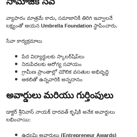
సామాజిక సేవ
వ్యాపారం మాత్రమే కాదు, సమాజానికి తిరిగి ఇవ్వాలనే
లక్ష్యంతో ఆయన Umbrella Foundation స్థాపించారు.
సేవా కార్యక్రమాలు
పేద విద్యార్థులకు స్కాలర్‌షిప్‌లు
నిరుపేదలకు ఆరోగ్య సహాయం
గ్రామీణ ప్రాంతాల్లో మౌలిక వసతుల అభివృద్ధి
ఆకలితో ఉన్నవారికి అన్నదానం
అవార్డులు మరియు గుర్తింపులు
డాక్టర్ శ్రీనివాస్ నాయక్ ధారవత్ కృషికి అనేక అవార్డులు
లభించాయి:
ఉద్యమి అవార్డులు (Entrepreneur Awards)