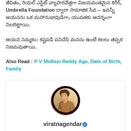
జీవితం, రియల్ ఎస్టేట్ వ్యాపారవేత్తగా విజయవంతమైన కెరీర్,
Umbrella Foundation ద్వారా సామాజిక సేవ – ఇవన్నీ
ఆయనను ఒక మహానుభావుడిగా, యువతకు ఆదర్శంగా
నిలబెట్టాయి.
ఆయన నమ్మకం: కష్టపడి పనిచేసే మనసు ఉంటే కలలు తప్పక
నిజమవుతాయి.
Also Read :
P V Midhun Reddy Age, Date of Birth,
Family
viratnagendar