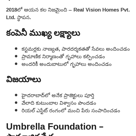
2018లో ఆయన కల నిజమైంది – Real Vision Homes Pvt.
Ltd. స్థాపన.
కంపెనీ ముఖ్య లక్ష్యాలు
కస్టమర్లకు నాణ్యత, పారదర్శకతతో సేవలు అందించడం
ప్రామాణిక నిర్మాణంతో గృహాలు కల్పించడం
అందరికీ అందుబాటులో గృహాలు అందించడం
విజయాలు
హైదరాబాద్‌లో అనేక ప్రాజెక్టులు పూర్తి
వేలాది కుటుంబాల విశ్వాసం పొందడం
రియల్ ఎస్టేట్ రంగంలో మంచి పేరు సంపాదించడం
Umbrella Foundation –