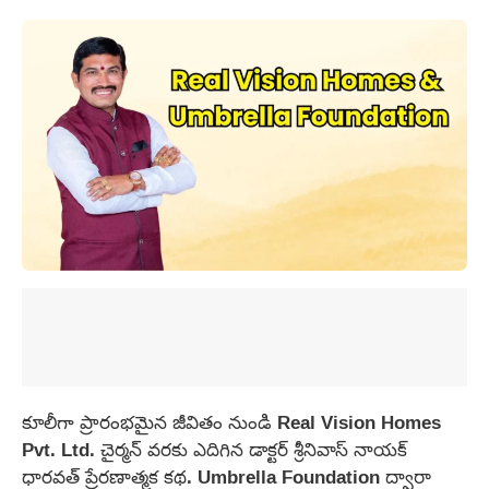
కూలీగా ప్రారంభమైన జీవితం నుండి Real Vision Homes
Pvt. Ltd. చైర్మన్‌ వరకు ఎదిగిన డాక్టర్ శ్రీనివాస్ నాయక్
ధారవత్ ప్రేరణాత్మక కథ. Umbrella Foundation ద్వారా