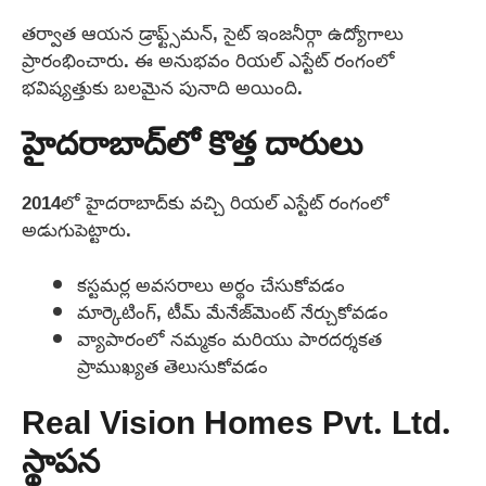
తర్వాత ఆయన డ్రాఫ్ట్స్‌మన్, సైట్ ఇంజనీర్గా ఉద్యోగాలు
ప్రారంభించారు. ఈ అనుభవం రియల్ ఎస్టేట్ రంగంలో
భవిష్యత్తుకు బలమైన పునాది అయింది.
హైదరాబాద్‌లో కొత్త దారులు
2014లో హైదరాబాద్‌కు వచ్చి రియల్ ఎస్టేట్ రంగంలో
అడుగుపెట్టారు.
కస్టమర్ల అవసరాలు అర్థం చేసుకోవడం
మార్కెటింగ్, టీమ్ మేనేజ్‌మెంట్ నేర్చుకోవడం
వ్యాపారంలో నమ్మకం మరియు పారదర్శకత
ప్రాముఖ్యత తెలుసుకోవడం
Real Vision Homes Pvt. Ltd.
స్థాపన