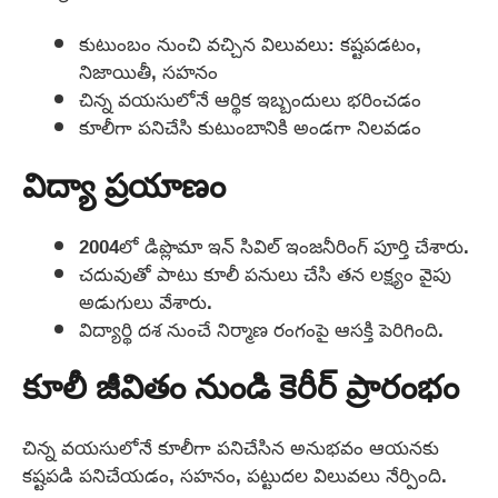
కుటుంబం నుంచి వచ్చిన విలువలు: కష్టపడటం,
నిజాయితీ, సహనం
చిన్న వయసులోనే ఆర్థిక ఇబ్బందులు భరించడం
కూలీగా పనిచేసి కుటుంబానికి అండగా నిలవడం
విద్యా ప్రయాణం
2004లో డిప్లొమా ఇన్ సివిల్ ఇంజనీరింగ్ పూర్తి చేశారు.
చదువుతో పాటు కూలీ పనులు చేసి తన లక్ష్యం వైపు
అడుగులు వేశారు.
విద్యార్థి దశ నుంచే నిర్మాణ రంగంపై ఆసక్తి పెరిగింది.
కూలీ జీవితం నుండి కెరీర్ ప్రారంభం
చిన్న వయసులోనే కూలీగా పనిచేసిన అనుభవం ఆయనకు
కష్టపడి పనిచేయడం, సహనం, పట్టుదల విలువలు నేర్పింది.