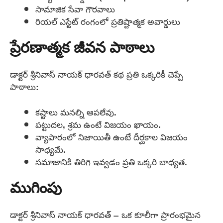
సామాజిక సేవా గౌరవాలు
రియల్ ఎస్టేట్ రంగంలో ప్రతిష్టాత్మక అవార్డులు
ప్రేరణాత్మక జీవన పాఠాలు
డాక్టర్ శ్రీనివాస్ నాయక్ ధారవత్ కథ ప్రతి ఒక్కరికీ చెప్పే
పాఠాలు:
కష్టాలు మనల్ని ఆపలేవు.
పట్టుదల, శ్రమ ఉంటే విజయం ఖాయం.
వ్యాపారంలో నిజాయితీ ఉంటే దీర్ఘకాల విజయం
సాధ్యమే.
సమాజానికి తిరిగి ఇవ్వడం ప్రతి ఒక్కరి బాధ్యత.
ముగింపు
డాక్టర్ శ్రీనివాస్ నాయక్ ధారవత్ – ఒక కూలీగా ప్రారంభమైన