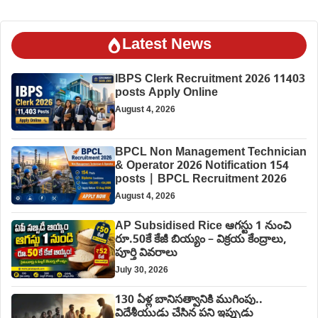
Latest News
IBPS Clerk Recruitment 2026 11403
posts Apply Online
August 4, 2026
BPCL Non Management Technician
& Operator 2026 Notification 154
posts | BPCL Recruitment 2026
August 4, 2026
AP Subsidised Rice ఆగస్టు 1 నుంచి
రూ.50కే కేజీ బియ్యం – విక్రయ కేంద్రాలు,
పూర్తి వివరాలు
July 30, 2026
130 ఏళ్ల బానిసత్వానికి ముగింపు..
విదేశీయుడు చేసిన పని ఇప్పుడు