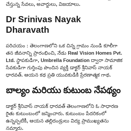
చేస్తున్న సేవలు, అవార్డులు, విజయాలు.
Dr Srinivas Nayak
Dharavath
పరిచయం : తెలంగాణలోని ఒక చిన్న గ్రామం నుండి కూలీగా
తన జీవనాన్ని ప్రారంభించి, నేడు Real Vision Homes Pvt.
Ltd. స్థాపకుడిగా, Umbrella Foundation ద్వారా సామాజిక
సేవకుడిగా గుర్తింపు పొందిన వ్యక్తి డాక్టర్ శ్రీనివాస్ నాయక్
ధారవత్. ఆయన కథ ప్రతి యువకుడికి ప్రేరణాత్మక గాథ.
బాల్యం మరియు కుటుంబ నేపథ్యం
డాక్టర్ శ్రీనివాస్ నాయక్ ధారవత్ తెలంగాణలోని ఓ సాధారణ
రైతు కుటుంబంలో జన్మించారు. కుటుంబం పేదరికంలో
ఉన్నప్పటికీ, ఆయన తల్లిదండ్రులు విద్య ప్రాముఖ్యతను
నమ్మారు.