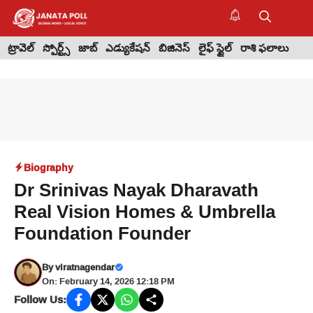
Skip
to
M
content
ట్రావెల్
స్పోర్ట్స్
జాబ్
ఎడ్యుకేషన్
బిజినెస్
లైఫ్ స్టైల్
రాశి ఫలాలు
Biography
Dr Srinivas Nayak Dharavath
Real Vision Homes & Umbrella
Foundation Founder
By
viratnagendar
On: February 14, 2026 12:18 PM
Follow Us: