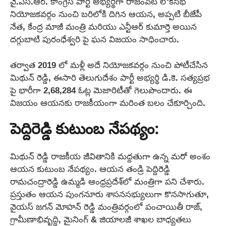
వై.ఎస్.ఆర్. కాంగ్రెస్ పార్టీ అభ్యర్థిగా రాజంపేట లోక్‌సభ
నియోజకవర్గం నుంచి బరిలోకి దిగిన ఆయన, అప్పటి బీజేపీ
నేత, కేంద్ర మాజీ మంత్రి మరియు ఎన్టీఆర్ కుమార్తె అయిన
దగ్గుబాటి పురంధేశ్వరి పై ఘన విజయం సాధించారు.
తర్వాత 2019 లో మళ్లీ అదే నియోజకవర్గం నుంచి పోటీచేసిన
మిథున్ రెడ్డి, ఈసారి తెలుగుదేశం పార్టీ అభ్యర్థి డి.కె. సత్యప్రభ
పై భారీగా 2,68,284 ఓట్ల మెజారిటీతో గెలుపొందారు. ఈ
విజయం ఆయనకు రాజకీయంగా మరింత బలం చేకూర్చింది.
పెద్దిరెడ్డి కుటుంబ నేపథ్యం:
మిథున్ రెడ్డి రాజకీయ జీవితానికి మద్దతుగా ఉన్న మరో అంశం
ఆయన కుటుంబ నేపథ్యం. ఆయన తండ్రి పెద్దిరెడ్డి
రామచంద్రారెడ్డి ఉమ్మడి ఆంధ్రప్రదేశ్‌లో మంత్రిగా పని చేశారు.
ప్రస్తుతం ఆయన పుంగనూరు శాసనసభ్యులుగా కొనసాగుతూ,
వైయస్ జగన్ మోహన్ రెడ్డి మంత్రివర్గంలో పంచాయితీ రాజ్,
గ్రామీణాభివృద్ధి, మైనింగ్ & జియాలజీ శాఖల బాధ్యతలు