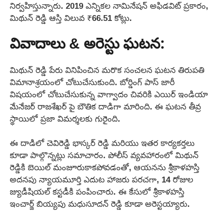
నిర్వహిస్తున్నారు. 2019 ఎన్నికల నామినేషన్ అఫిడవిట్ ప్రకారం,
మిథున్ రెడ్డి ఆస్తి విలువ ₹66.51 కోట్లు.
వివాదాలు & అరెస్టు ఘటన:
మిథున్ రెడ్డి పేరు వినిపించిన మరొక సంచలన ఘటన తిరుపతి
విమానాశ్రయంలో చోటుచేసుకుంది. బోర్డింగ్ పాస్ జారీ
విషయంలో చోటుచేసుకున్న వాగ్వాదం చివరికి ఎయిర్ ఇండియా
మేనేజర్ రాజశేఖర్ పై బౌతిక దాడిగా మారింది. ఈ ఘటన తీవ్ర
స్థాయిలో ప్రజా విమర్శలకు గురైంది.
ఈ దాడిలో చెవిరెడ్డి భాస్కర్ రెడ్డి మరియు ఇతర కార్యకర్తలు
కూడా పాల్గొన్నట్లు సమాచారం. పోలీస్‌ వ్యవహారంలో మిథున్
రెడ్డికి బెయిల్ మంజూరుకాకపోవడంతో, ఆయనను శ్రీకాళహస్తి
అదనపు న్యాయమూర్తి ఎదుట హాజరు పరచగా, 14 రోజుల
జ్యుడీషియల్ కస్టడీకి పంపించారు. ఈ కేసులో శ్రీకాళహస్తి
ఇంచార్జ్ బియ్యపు మధుసూదన్ రెడ్డి కూడా అరెస్టయ్యారు.