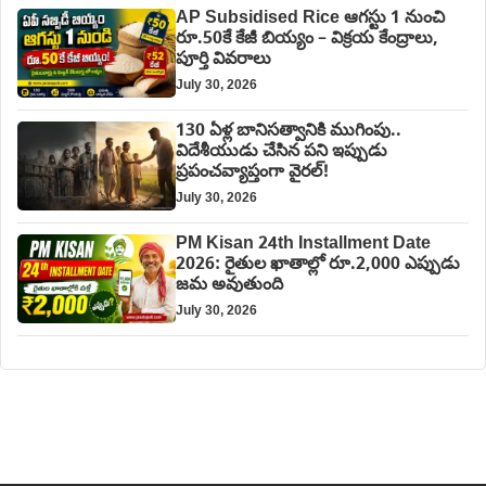
AP Subsidised Rice ఆగస్టు 1 నుంచి
రూ.50కే కేజీ బియ్యం – విక్రయ కేంద్రాలు,
పూర్తి వివరాలు
July 30, 2026
130 ఏళ్ల బానిసత్వానికి ముగింపు..
విదేశీయుడు చేసిన పని ఇప్పుడు
ప్రపంచవ్యాప్తంగా వైరల్!
July 30, 2026
PM Kisan 24th Installment Date
2026: రైతుల ఖాతాల్లో రూ.2,000 ఎప్పుడు
జమ అవుతుంది
July 30, 2026