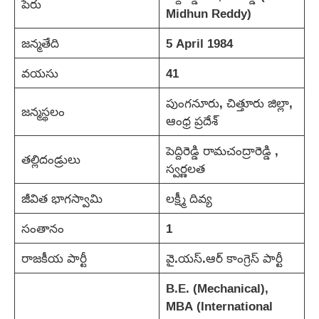
పేరు
Midhun Reddy)
జన్మతేది
5 April 1984
వయసు
41
పుంగనూరు, చిత్తూరు జిల్లా,
జన్మస్థలం
ఆంధ్ర ప్రదేశ్
పెద్దిరెడ్డి రామచంద్రారెడ్డి ,
తల్లిదండ్రులు
స్వర్ణలత
జీవిత భాగస్వామి
లక్ష్మీ దివ్య
సంతానం
1
రాజకీయ పార్టీ
వై.యస్.ఆర్ కాంగ్రెస్ పార్టీ
B.E. (Mechanical),
MBA (International