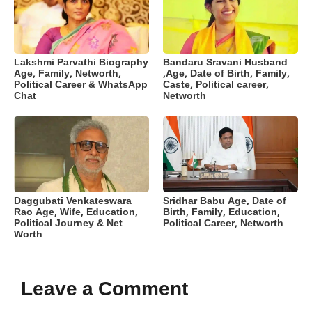
Lakshmi Parvathi Biography
Bandaru Sravani Husband
Age, Family, Networth,
,Age, Date of Birth, Family,
Political Career & WhatsApp
Caste, Political career,
Chat
Networth
Daggubati Venkateswara
Sridhar Babu Age, Date of
Rao Age, Wife, Education,
Birth, Family, Education,
Political Journey & Net
Political Career, Networth
Worth
Leave a Comment