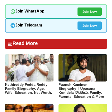
Join Now
Join WhatsApp
Join Now
Join Telegram
Read More
Kethireddy Pedda Reddy
Puansh Kamineni
Family Biography, Age,
Biography | Upasana
Wife, Education, Net Worth.
Konidela సోదరుడు, Family,
Parents, Education & More