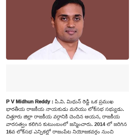
P V Midhun Reddy :
పి.వి. మిధున్ రెడ్డి ఒక ప్రముఖ
భారతీయ రాజకీయ నాయకుడు మరియు లోక్‌సభ సభ్యుడు.
చిత్తూరు జిల్లా రాజకీయ వర్గానికి చెందిన ఆయన, రాజకీయ
వారసత్వం కలిగిన కుటుంబంలో జన్మించారు. 2014 లో జరిగిన
16వ లోక్‌సభ ఎన్నికల్లో రాజంపేట నియోజకవర్గం నుంచి