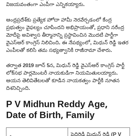
విజయవంతంగా ఎంపీగా ఎన్నికయ్యారు.
ఆంధ్రప్రదేశ్‌కు ప్రత్యేక హోదా హామీ నెరవేర్చడంలో కేంద్ర
ప్రభుత్వం వైఫల్యం చూపిందని అభిప్రాయంతో, ప్రధాని నరేంద్ర
మోదీపై అవిశ్వాస తీర్మానాన్ని ప్రస్థావించిన మొదటి పార్టీగా
వైఎస్‌ఆర్ కాంగ్రెస్ నిలిచింది. ఈ నేపథ్యంలో, మిధున్ రెడ్డి ఇతర
ఎంపీలతో కలిసి తమ సభ్యత్వానికి రాజీనామా చేశారు.
తర్వాత 2019 జూన్ 5న, మిధున్ రెడ్డి వైఎస్‌ఆర్ కాంగ్రెస్ పార్టీ
లోక్‌సభ పార్లమెంటరీ నాయకుడిగా నియమితులయ్యారు.
ఆయన తెలివితేటలతో కూడిన నాయకత్వం పార్టీకి నూతన
దిశనిచ్చింది.
P V Midhun Reddy Age,
Date of Birth, Family
పెద్దిరెడ్డి మిధున్ రెడ్డి (P V