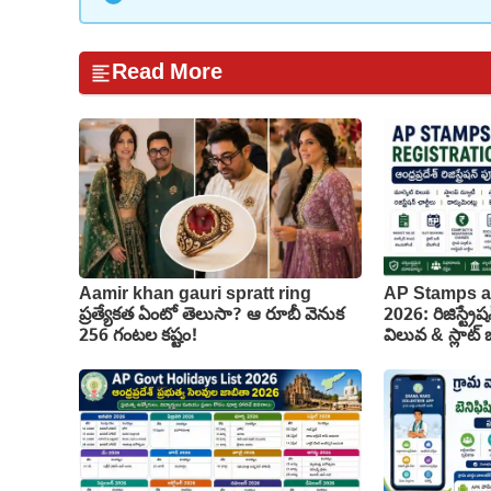
Read More
Aamir khan gauri spratt ring
AP Stamps a
ప్రత్యేకత ఏంటో తెలుసా? ఆ రూబీ వెనుక
2026: రిజిస్ట్రేష
256 గంటల కష్టం!
విలువ & స్లాట్ బు