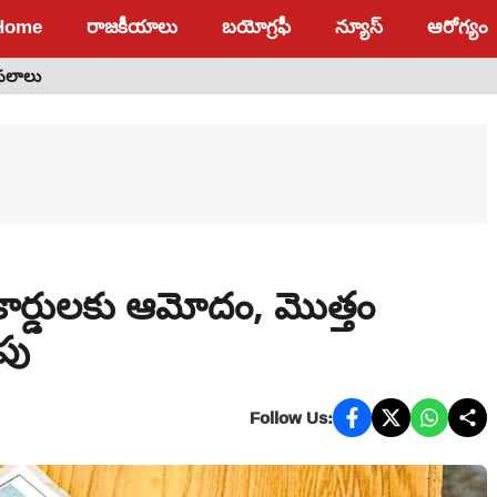
Home
రాజకీయాలు
బయోగ్రఫీ
న్యూస్
ఆరోగ్యం
 ఫలాలు
షల కార్డులకు ఆమోదం, మొత్తం
ంపు
Follow Us: