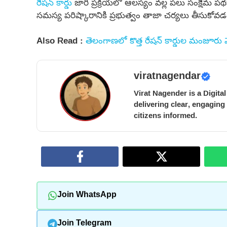
రేషన్ కార్డు
జారీ ప్రక్రియలో ఆలస్యం వల్ల పలు సంక్షేమ 
సమస్య పరిష్కారానికి ప్రభుత్వం తాజా చర్యలు తీసుకో
Also Read :
తెలంగాణలో కొత్త రేషన్ కార్డుల మంజూరు 
viratnagendar
Virat Nagender is a Digita
delivering clear, engaging
citizens informed.
Join WhatsApp
Join Telegram