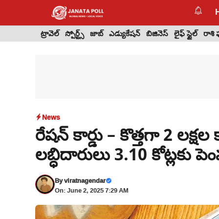
Skip
to
content
ట్రావెల్
స్పోర్ట్స్
జాబ్
ఎడ్యుకేషన్
బిజినెస్
లైఫ్ స్టైల్
రాశి
News
రేషన్ కార్డు – కొత్తగా 2 లక్
లబ్ధిదారులు 3.10 కోట్లకు పె
By
viratnagendar
On: June 2, 2025 7:29 AM