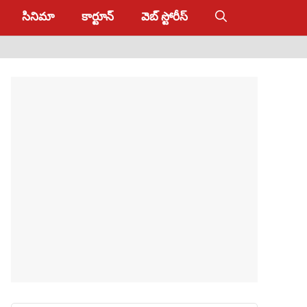
సినిమా
కార్టూన్
వెబ్ స్టోరీస్