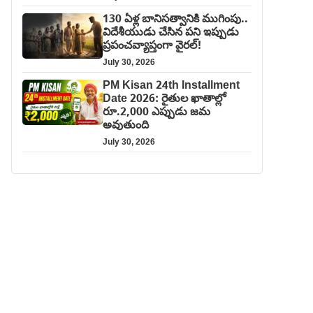
130 ఏళ్ల బానిసత్వానికి ముగింపు..
విదేశీయుడు చేసిన పని ఇప్పుడు
ప్రపంచవ్యాప్తంగా వైరల్!
July 30, 2026
PM Kisan 24th Installment
Date 2026: రైతుల ఖాతాల్లో
రూ.2,000 ఎప్పుడు జమ
అవుతుంది
July 30, 2026