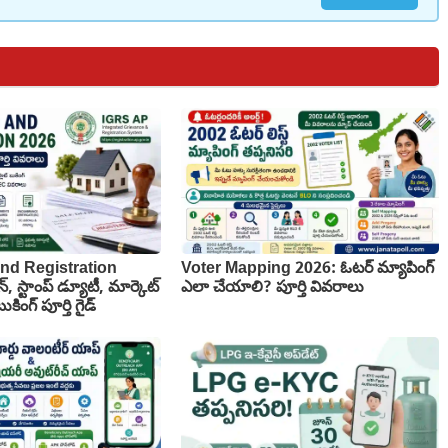
nd Registration
Voter Mapping 2026: ఓటర్ మ్యాపింగ్
న్, స్టాంప్ డ్యూటీ, మార్కెట్
ఎలా చేయాలి? పూర్తి వివరాలు
కింగ్ పూర్తి గైడ్