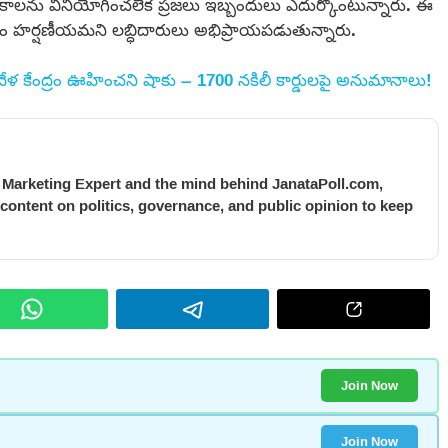
పథకాలను వినియోగించలేక ప్రజలు ఇబ్బందులు ఎదుర్కొంటున్నారు. ఈ
వడం హర్షణీయమని లబ్ధిదారులు అభిప్రాయపడుతున్నారు.
వేళ కేంద్రం ఊహించని షాకు – 1700 నకిలీ కార్డులపై అనుమానాలు!
l Marketing Expert and the mind behind JanataPoll.com,
 content on politics, governance, and public opinion to keep
Join Now
Join Now