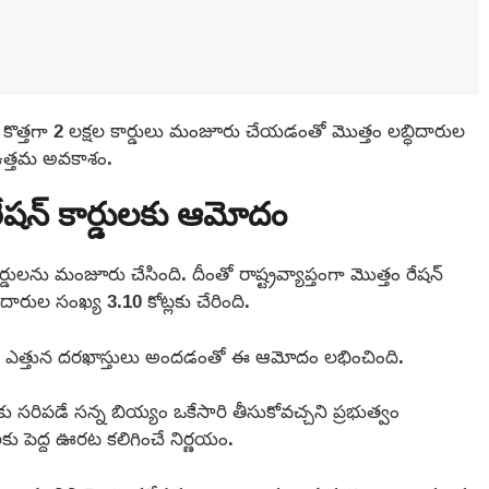
ి. కొత్తగా 2 లక్షల కార్డులు మంజూరు చేయడంతో మొత్తం లబ్ధిదారుల
ే ఉత్తమ అవకాశం.
రేషన్ కార్డులకు ఆమోదం
్డులను మంజూరు చేసింది. దీంతో రాష్ట్రవ్యాప్తంగా మొత్తం రేషన్
దారుల సంఖ్య 3.10 కోట్లకు చేరింది.
 పెద్ద ఎత్తున దరఖాస్తులు అందడంతో ఈ ఆమోదం లభించింది.
కు సరిపడే సన్న బియ్యం ఒకేసారి తీసుకోవచ్చని ప్రభుత్వం
ేదలకు పెద్ద ఊరట కలిగించే నిర్ణయం.