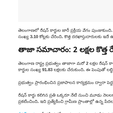
తెలంగాణలో రేషన్ కార్డుల జారీ ప్రక్రియ వేగం పుంజుకుంద
సంఖ్య 3.10 కోట్లకు చేరింది. కొత్త దరఖాస్తుదారులకు ఇద
తాజా సమాచారం: 2 లక్షల కొత్త 
తెలంగాణ రాష్ట్ర ప్రభుత్వం తాజాగా మరో 2 లక్షల రేషన్ కార
కార్డుల సంఖ్య 91.83 లక్షలకు చేరుకుంది. ఈ పెంపుతో లబ్ధి
ప్రభుత్వం ప్రారంభించిన ప్రజాపాలన కార్యక్రమం ద్వారా
రేషన్ కార్డు కలిగిన ప్రతి ఒక్కరూ నేటి నుంచి మూడు నెలల
ప్రకటించింది. ఇది ప్రత్యేకించి గ్రామీణ ప్రాంతాల్లో ఉన్న ప