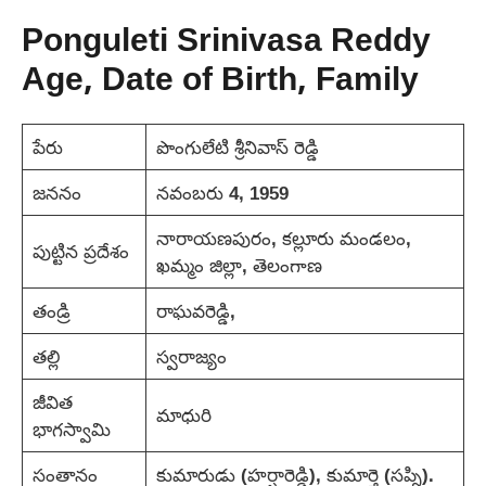
Ponguleti Srinivasa Reddy
Age, Date of Birth, Family
పేరు
పొంగులేటి శ్రీనివాస్ రెడ్డి
జననం
నవంబరు 4, 1959
నారాయణపురం, కల్లూరు మండలం,
పుట్టిన ప్రదేశం
ఖమ్మం జిల్లా, తెలంగాణ
తండ్రి
రాఘ‌వ‌రెడ్డి,
తల్లి
స్వ‌రాజ్యం
జీవిత
మాధురి
భాగస్వామి
సంతానం
కుమారుడు (హర్షారెడ్డి), కుమార్తె (సప్ని).