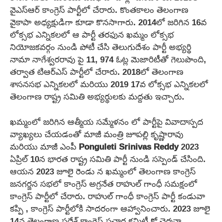
వైఎస్ఆర్ కాంగ్రెస్ పార్టీలో చేరారు. కొంతకాలం తెలంగాణ
వైకాపా అధ్యక్షుడిగా కూడా కొనసాగారు. 2014లో జరిగిన 16వ
లోక్సభ ఎన్నికలలో ఆ పార్టీ తరఫున ఖమ్మం లోక్సభ
నియోజకవర్గం నుండి పోటీ చేసి తెలుగుదేశం పార్టీ అభ్యర్థి
నామా నాగేశ్వరరావు పై 11, 974 ఓట్ల మెజారిటీతో గెలుపొంది,
తర్వాత టిఆర్ఎస్ పార్టీలో చేరారు. 2018లో తెలంగాణ
శాసనసభ ఎన్నికలలో మరియు 2019 17వ లోక్సభ ఎన్నికలలో
తెలంగాణ రాష్ట్ర సమితి అభ్యర్థులకు మద్దతు ఇచ్చారు.
ఖమ్మంలో జరిగిన ఆత్మీయ సమ్మేళనం లో పార్టీపై వివాదాస్పద
వ్యాఖ్యలు చేయడంతో మాజీ మంత్రి జూపల్లి కృష్ణారావు
మరియు మాజీ ఎంపీ
Ponguleti Srinivas Reddy
2023
ఏప్రిల్ 10న భారత రాష్ట్ర సమితి పార్టీ నుండి సస్పెండ్ చేసింది.
ఆయన 2023 జూలై రెండు న ఖమ్మంలో తెలంగాణ కాంగ్రెస్
జనగర్జన సభలో కాంగ్రెస్ అగ్రనేత రాహుల్ గాంధీ సమక్షంలో
కాంగ్రెస్ పార్టీలో చేరారు. రాహుల్ గాంధీ కాంగ్రెస్ పార్టీ కండువా
కప్పి , కాంగ్రెస్ పార్టీలోకి సాదరంగా ఆహ్వానించారు. 2023 జూలై
14న తెలంగాణ ప్రదేశ్ కాంగ్రెస్ ప్రచార కమిటీ కో చైర్మన్గా