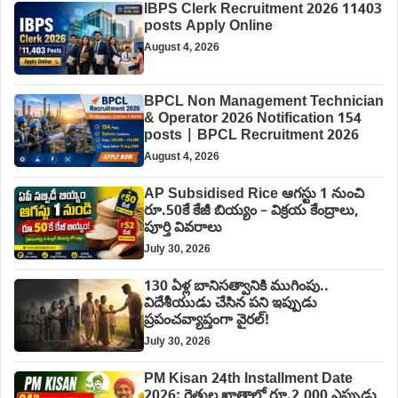
IBPS Clerk Recruitment 2026 11403
posts Apply Online
August 4, 2026
BPCL Non Management Technician
& Operator 2026 Notification 154
posts | BPCL Recruitment 2026
August 4, 2026
AP Subsidised Rice ఆగస్టు 1 నుంచి
రూ.50కే కేజీ బియ్యం – విక్రయ కేంద్రాలు,
పూర్తి వివరాలు
July 30, 2026
130 ఏళ్ల బానిసత్వానికి ముగింపు..
విదేశీయుడు చేసిన పని ఇప్పుడు
ప్రపంచవ్యాప్తంగా వైరల్!
July 30, 2026
PM Kisan 24th Installment Date
2026: రైతుల ఖాతాల్లో రూ.2,000 ఎప్పుడు