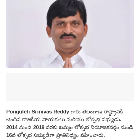
Ponguleti Srinivas Reddy గారు తెలంగాణ రాష్ట్రానికి
చెందిన రాజకీయ నాయకులు మరియు లోక్సభ సభ్యుడు.
2014 నుండి 2019 వరకు ఖమ్మం లోక్సభ నియోజకవర్గం నుండి
16వ లోక్సభ సభ్యుడిగా ప్రాతినిధ్యం వహించారు.