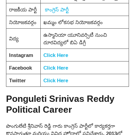
రాజకీయ పార్టీ
కాంగ్రెస్ పార్టీ
నియోజకవర్గం
ఖమ్మం లోకసభ నియోజకవర్గం
ఉస్మానియా యూనివర్సిటీ నుంచి
విద్య
దూరవిద్యలో బిఏ డిగ్రీ
Instagram
Click Here
Facebook
Click Here
Twitter
Click Here
Ponguleti Srinivas Reddy
Political Career
పొంగులేటి శ్రీనివాస్ రెడ్డి గారు కాంగ్రెస్ పార్టీలో కార్యకర్తగా
కొనసాగుతూ మరియు వివిధ హోదాల్లో పనిచేశారు. 2013లో