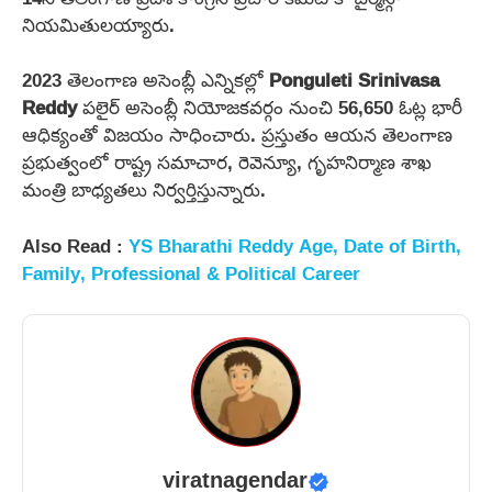
నియమితులయ్యారు.
2023 తెలంగాణ అసెంబ్లీ ఎన్నికల్లో
Ponguleti Srinivasa
Reddy
పలైర్ అసెంబ్లీ నియోజకవర్గం నుంచి 56,650 ఓట్ల భారీ
ఆధిక్యంతో విజయం సాధించారు. ప్రస్తుతం ఆయన తెలంగాణ
ప్రభుత్వంలో రాష్ట్ర సమాచార, రెవెన్యూ, గృహనిర్మాణ శాఖ
మంత్రి బాధ్యతలు నిర్వర్తిస్తున్నారు.
Also Read :
YS Bharathi Reddy Age, Date of Birth,
Family, Professional & Political Career
viratnagendar