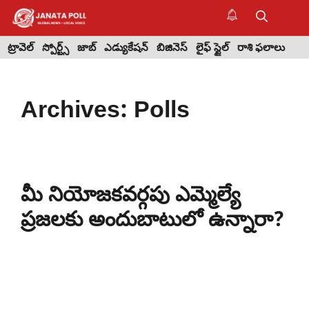
Skip
to
M
content
ట్రావెల్
స్పోర్ట్స్
జాబ్
ఎడ్యుకేషన్
బిజినెస్
లైఫ్ స్టైల్
రాశి ఫలాలు
Archives:
Polls
మీ నియోజకవర్గపు ఎమ్మెల్యే
ప్రజలకు అందుబాటులో ఉన్నారా?