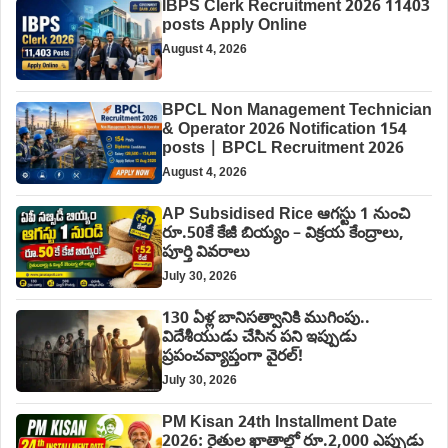
IBPS Clerk Recruitment 2026 11403
posts Apply Online
August 4, 2026
BPCL Non Management Technician
& Operator 2026 Notification 154
posts | BPCL Recruitment 2026
August 4, 2026
AP Subsidised Rice ఆగస్టు 1 నుంచి
రూ.50కే కేజీ బియ్యం – విక్రయ కేంద్రాలు,
పూర్తి వివరాలు
July 30, 2026
130 ఏళ్ల బానిసత్వానికి ముగింపు..
విదేశీయుడు చేసిన పని ఇప్పుడు
ప్రపంచవ్యాప్తంగా వైరల్!
July 30, 2026
PM Kisan 24th Installment Date
2026: రైతుల ఖాతాల్లో రూ.2,000 ఎప్పుడు