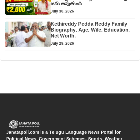
జమ అవుతుంది
July 30, 2026
Kethireddy Pedda Reddy Family
Biography, Age, Wife, Education,
Net Worth.
July 29, 2026
Janatapoll.com is a Telugu Language News Portal for
Political News, Government Schemes, Sports, Weather