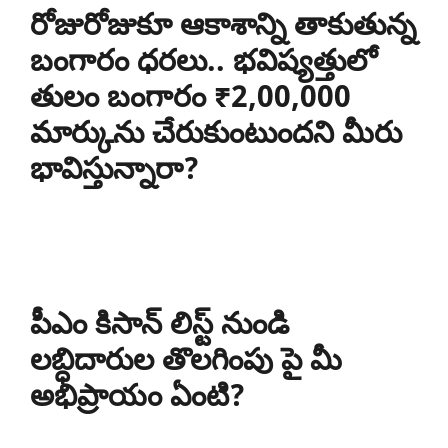
రోజురోజుకూ ఆకాశాన్ని తాకుతున్న
బంగారం ధరలు.. భవిష్యత్తులో
తులం బంగారం ₹2,00,000
మార్కును చేరుకుంటుందని మీరు
భావిస్తున్నారా?
పీఎం కిసాన్ లిస్ట్ నుండి
లబ్ధిదారుల తొలగింపు పై మీ
అభిప్రాయం ఏంటి?