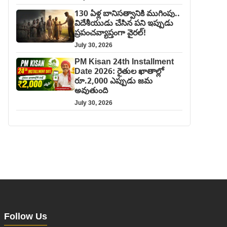
130 ఏళ్ల బానిసత్వానికి ముగింపు..
విదేశీయుడు చేసిన పని ఇప్పుడు
ప్రపంచవ్యాప్తంగా వైరల్!
July 30, 2026
PM Kisan 24th Installment
Date 2026: రైతుల ఖాతాల్లో
రూ.2,000 ఎప్పుడు జమ
అవుతుంది
July 30, 2026
Follow Us