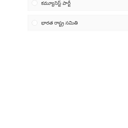
కమ్యూనిస్ట్ పార్టీ
భారత రాష్ట్ర సమితి