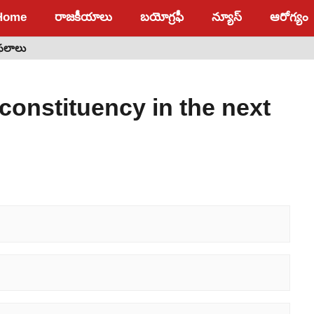
Home
రాజకీయాలు
బయోగ్రఫీ
న్యూస్
ఆరోగ్యం
 ఫలాలు
constituency in the next