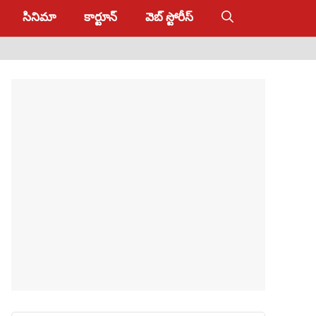
సినిమా
కార్టూన్
వెబ్ స్టోరీస్