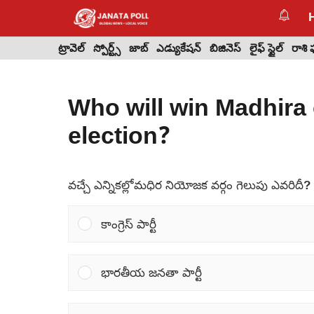
Skip
to
content
ట్రావెల్
స్పోర్ట్స్
జాబ్
ఎడ్యుకేషన్
బిజినెస్
లైఫ్ స్టైల్
రాశి
Who will win Madhira 
election?
వచ్చే ఎన్నికల్లోమధిర నియోజక వర్గం గెలుపు ఎవరిదీ?
కాంగ్రెస్ పార్టీ
భారతీయ జనతా పార్టీ