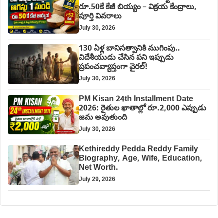
రూ.50కే కేజీ బియ్యం – విక్రయ కేంద్రాలు,
పూర్తి వివరాలు
July 30, 2026
130 ఏళ్ల బానిసత్వానికి ముగింపు..
విదేశీయుడు చేసిన పని ఇప్పుడు
ప్రపంచవ్యాప్తంగా వైరల్!
July 30, 2026
PM Kisan 24th Installment Date
2026: రైతుల ఖాతాల్లో రూ.2,000 ఎప్పుడు
జమ అవుతుంది
July 30, 2026
Kethireddy Pedda Reddy Family
Biography, Age, Wife, Education,
Net Worth.
July 29, 2026