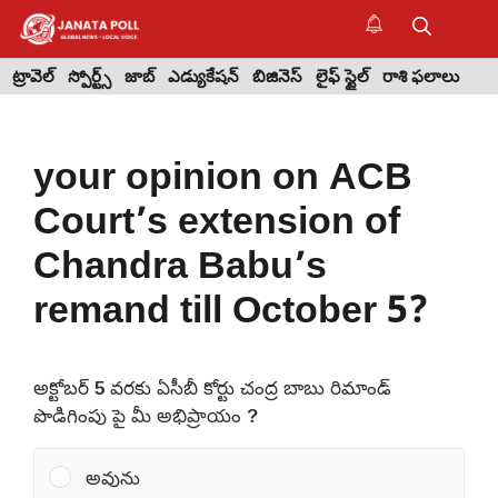
Skip
to
M
content
ట్రావెల్
స్పోర్ట్స్
జాబ్
ఎడ్యుకేషన్
బిజినెస్
లైఫ్ స్టైల్
రాశి ఫలాలు
your opinion on ACB
Court’s extension of
Chandra Babu’s
remand till October 5?
అక్టోబర్ 5 వరకు ఏసీబీ కోర్టు చంద్ర బాబు రిమాండ్
పొడిగింపు పై మీ అభిప్రాయం ?
అవును