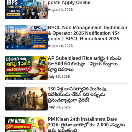
posts Apply Online
August 4, 2026
BPCL Non Management Technician
& Operator 2026 Notification 154
posts | BPCL Recruitment 2026
August 4, 2026
AP Subsidised Rice ఆగస్టు 1 నుంచి
రూ.50కే కేజీ బియ్యం – విక్రయ కేంద్రాలు,
పూర్తి వివరాలు
July 30, 2026
130 ఏళ్ల బానిసత్వానికి ముగింపు..
విదేశీయుడు చేసిన పని ఇప్పుడు
ప్రపంచవ్యాప్తంగా వైరల్!
July 30, 2026
PM Kisan 24th Installment Date
2026: రైతుల ఖాతాల్లో రూ.2,000 ఎప్పుడు
జమ అవుతుంది