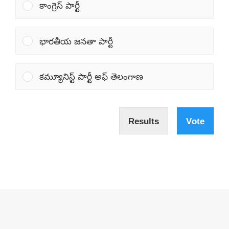
కాంగ్రెస్ పార్టీ
భారతీయ జనతా పార్టీ
కమ్యూనిస్ట్ పార్టీ అఫ్ తెలంగాణ
Results
Vote