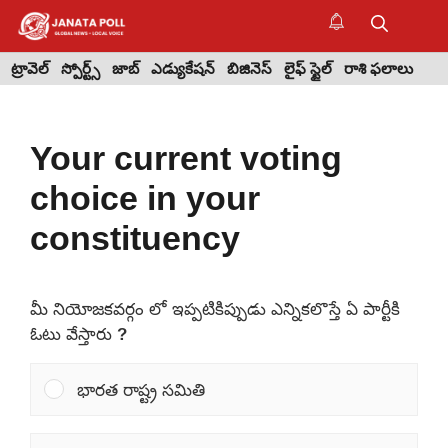
Skip
to
M
content
ట్రావెల్
స్పోర్ట్స్
జాబ్
ఎడ్యుకేషన్
బిజినెస్
లైఫ్ స్టైల్
రాశి ఫలాలు
Your current voting
choice in your
constituency
మీ నియోజకవర్గం లో ఇప్పటికిప్పుడు ఎన్నికలొస్తే ఏ పార్టీకి
ఓటు వేస్తారు ?
భారత రాష్ట్ర సమితి