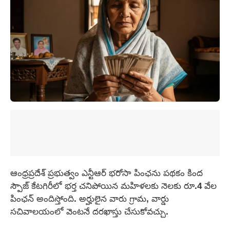
ఆంధ్రప్రదేశ్ ప్రభుత్వం ఎన్టీఆర్ భరోసా పింఛను పథకం కింద
స్పౌజ్ కేటగిరీలో భర్త చనిపోయిన మహిళలకు నెలకు రూ.4 వేల
పింఛన్‌ అందిస్తోంది. అర్హులైన వారు గ్రామ, వార్డు
సచివాలయంలో వెంటనే దరఖాస్తు చేసుకోవచ్చు.