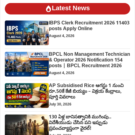
Latest News
IBPS Clerk Recruitment 2026 11403
posts Apply Online
August 4, 2026
BPCL Non Management Technician
& Operator 2026 Notification 154
posts | BPCL Recruitment 2026
August 4, 2026
AP Subsidised Rice ఆగస్టు 1 నుంచి
రూ.50కే కేజీ బియ్యం – విక్రయ కేంద్రాలు,
పూర్తి వివరాలు
July 30, 2026
130 ఏళ్ల బానిసత్వానికి ముగింపు..
విదేశీయుడు చేసిన పని ఇప్పుడు
ప్రపంచవ్యాప్తంగా వైరల్!