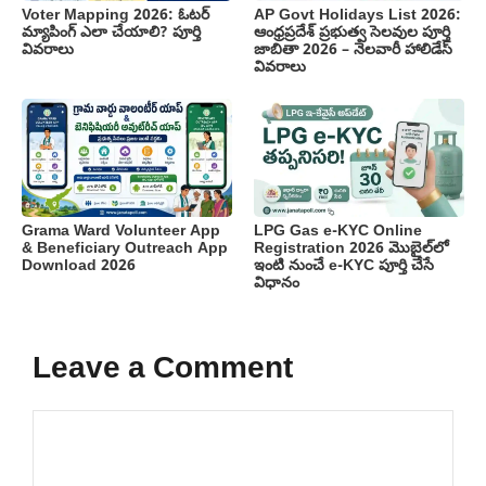
Voter Mapping 2026: ఓటర్
AP Govt Holidays List 2026:
మ్యాపింగ్ ఎలా చేయాలి? పూర్తి
ఆంధ్రప్రదేశ్ ప్రభుత్వ సెలవుల పూర్తి
వివరాలు
జాబితా 2026 – నెలవారీ హాలిడేస్
వివరాలు
Grama Ward Volunteer App
LPG Gas e-KYC Online
& Beneficiary Outreach App
Registration 2026 మొబైల్‌లో
Download 2026
ఇంటి నుంచే e-KYC పూర్తి చేసే
విధానం
Leave a Comment
Comment