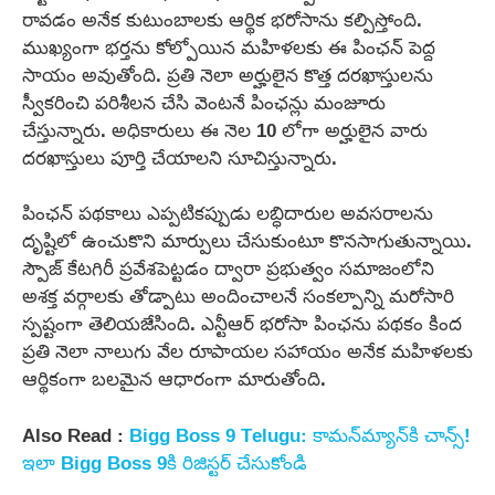
రావడం అనేక కుటుంబాలకు ఆర్థిక భరోసాను కల్పిస్తోంది.
ముఖ్యంగా భర్తను కోల్పోయిన మహిళలకు ఈ పింఛన్‌ పెద్ద
సాయం అవుతోంది. ప్రతి నెలా అర్హులైన కొత్త దరఖాస్తులను
స్వీకరించి పరిశీలన చేసి వెంటనే పింఛన్లు మంజూరు
చేస్తున్నారు. అధికారులు ఈ నెల 10 లోగా అర్హులైన వారు
దరఖాస్తులు పూర్తి చేయాలని సూచిస్తున్నారు.
పింఛన్‌ పథకాలు ఎప్పటికప్పుడు లబ్ధిదారుల అవసరాలను
దృష్టిలో ఉంచుకొని మార్పులు చేసుకుంటూ కొనసాగుతున్నాయి.
స్పౌజ్ కేటగిరీ ప్రవేశపెట్టడం ద్వారా ప్రభుత్వం సమాజంలోని
అశక్త వర్గాలకు తోడ్పాటు అందించాలనే సంకల్పాన్ని మరోసారి
స్పష్టంగా తెలియజేసింది. ఎన్టీఆర్ భరోసా పింఛను పథకం కింద
ప్రతి నెలా నాలుగు వేల రూపాయల సహాయం అనేక మహిళలకు
ఆర్థికంగా బలమైన ఆధారంగా మారుతోంది.
Also Read :
Bigg Boss 9 Telugu: కామన్‌మ్యాన్‌కి చాన్స్!
ఇలా Bigg Boss 9కి రిజిస్టర్ చేసుకోండి