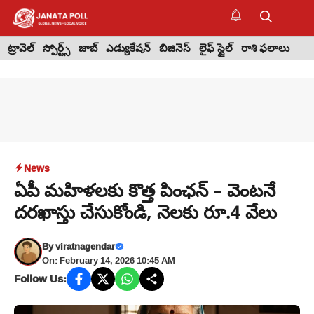
Skip
to
M
content
ట్రావెల్
స్పోర్ట్స్
జాబ్
ఎడ్యుకేషన్
బిజినెస్
లైఫ్ స్టైల్
రాశి ఫలాలు
News
ఏపీ మహిళలకు కొత్త పింఛన్‌ – వెంటనే
దరఖాస్తు చేసుకోండి, నెలకు రూ.4 వేలు
By
viratnagendar
On: February 14, 2026 10:45 AM
Follow Us: