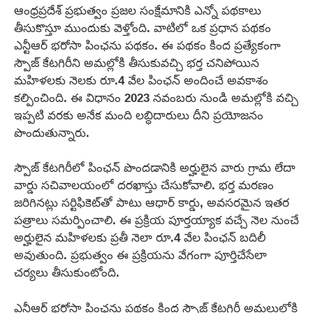
ఆంధ్రప్రదేశ్ ప్రభుత్వం ప్రజల సంక్షేమానికి ఎన్నో పథకాలు
తీసుకొస్తూ ముందుకు వెళ్తోంది. వాటిలో ఒక ప్రధాన పథకం
ఎన్టీఆర్ భరోసా పింఛను పథకం. ఈ పథకం కింద ప్రత్యేకంగా
స్పౌజ్ కేటగిరీని అమల్లోకి తీసుకువచ్చి భర్త చనిపోయిన
మహిళలకు నెలకు రూ.4 వేల పింఛన్‌ అందించే అవకాశం
కల్పించింది. ఈ విధానం 2023 నవంబరు నుండి అమల్లోకి వచ్చి
ఇప్పటి వరకు అనేక మంది లబ్ధిదారులు దీని ప్రయోజనం
పొందుతున్నారు.
స్పౌజ్ కేటగిరీలో పింఛన్‌ పొందడానికి అర్హులైన వారు గ్రామ లేదా
వార్డు సచివాలయంలో దరఖాస్తు చేసుకోవాలి. భర్త మరణం
జరిగినట్లు సర్టిఫికెట్‌తో పాటు ఆధార్ కార్డు, అవసరమైన ఇతర
పత్రాలు సమర్పించాలి. ఈ ప్రక్రియ పూర్తయ్యాక వచ్చే నెల నుంచే
అర్హులైన మహిళలకు ప్రతీ నెలా రూ.4 వేల పింఛన్‌ బదిలీ
అవుతుంది. ప్రభుత్వం ఈ ప్రక్రియను వేగంగా పూర్తిచేసేలా
చర్యలు తీసుకుంటోంది.
ఎన్టీఆర్ భరోసా పింఛను పథకం కింద స్పౌజ్ కేటగిరీ అమలులోకి