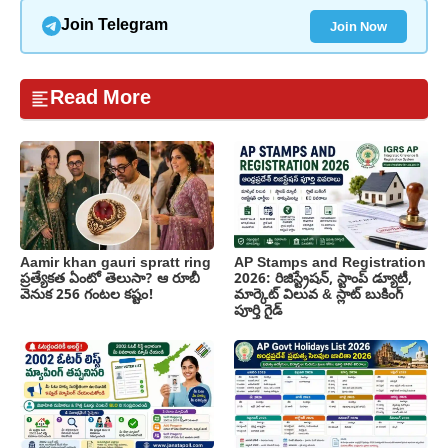
Join Now
Join Telegram
Read More
Aamir khan gauri spratt ring
AP Stamps and Registration
ప్రత్యేకత ఏంటో తెలుసా? ఆ రూబీ
2026: రిజిస్ట్రేషన్, స్టాంప్ డ్యూటీ,
వెనుక 256 గంటల కష్టం!
మార్కెట్ విలువ & స్లాట్ బుకింగ్
పూర్తి గైడ్