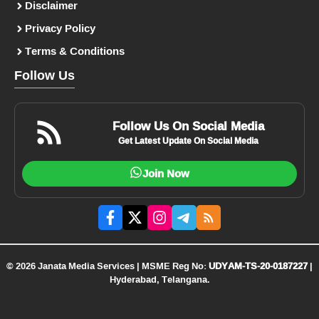
Disclaimer
Privacy Policy
Terms & Conditions
Follow Us
Follow Us On Social Media
Get Latest Update On Social Media
Join Now
© 2026 Janata Media Services | MSME Reg No:
UDYAM-TS-20-0187227
|
Hyderabad, Telangana.