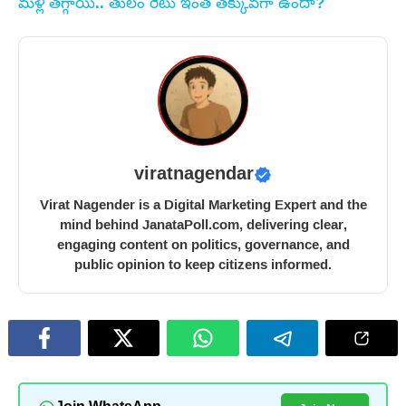
మళ్లీ తగ్గాయి.. తులం రేటు ఇంత తక్కువగా ఉందా?
viratnagendar
Virat Nagender is a Digital Marketing Expert and the
mind behind JanataPoll.com, delivering clear,
engaging content on politics, governance, and
public opinion to keep citizens informed.