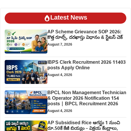
Latest News
AP Scheme Grievance SOP 2026:
కొత్త రూల్స్, దరఖాస్తు విధానం & స్టేటస్ చెక్
August 7, 2026
IBPS Clerk Recruitment 2026 11403
posts Apply Online
August 4, 2026
BPCL Non Management Technician
& Operator 2026 Notification 154
posts | BPCL Recruitment 2026
August 4, 2026
AP Subsidised Rice ఆగస్టు 1 నుంచి
రూ.50కే కేజీ బియ్యం – విక్రయ కేంద్రాలు,