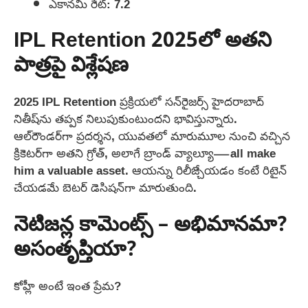
ఎకానమీ రేట్: 7.2
IPL Retention 2025లో అతని
పాత్రపై విశ్లేషణ
2025 IPL Retention ప్రక్రియలో సన్‌రైజర్స్ హైదరాబాద్
నితీష్‌ను తప్పక నిలుపుకుంటుందని భావిస్తున్నారు.
ఆల్‌రౌండర్‌గా ప్రదర్శన, యువతలో మారుమూల నుంచి వచ్చిన
క్రికెటర్‌గా అతని గ్రోత్, అలాగే బ్రాండ్ వ్యాల్యూ—all make
him a valuable asset. ఆయన్ను రిలీజ్చేయడం కంటే రిటైన్
చేయడమే బెటర్ డెసిషన్‌గా మారుతుంది.
నెటిజన్ల కామెంట్స్ – అభిమానమా?
అసంతృప్తియా?
కోహ్లీ అంటే ఇంత ప్రేమ?