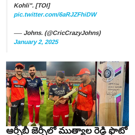
Kohli". [TOI]
pic.twitter.com/6aRJZFhiDW
— Johns. (@CricCrazyJohns)
January 2, 2025
ఆర్సీబీ జెర్సీలో ముత్యాల రెడ్డి ఫొటో