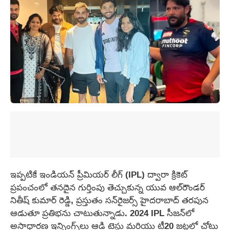
ఇప్పటికే ఇండియన్ ప్రీమియర్ లీగ్ (IPL) ద్వారా క్రికెట్
ప్రపంచంలో తనదైన గుర్తింపు తెచ్చుకున్న యువ ఆల్‌రౌండర్
నితీష్ కుమార్ రెడ్డి, ప్రస్తుతం సన్‌రైజర్స్ హైదరాబాద్ తరపున
ఆడుతూ ప్రతిభను చాటుతున్నాడు. 2024 IPL సీజన్‌లో
అసాధారణ ఇన్నింగ్స్‌లు ఆడి టెస్టు మరియు టీ20 జట్లలో చోటు