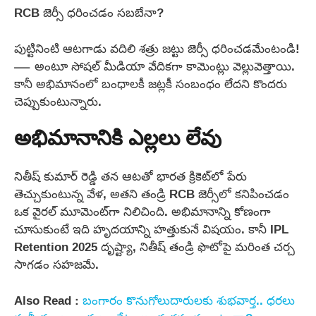
RCB జెర్సీ ధరించడం సబబేనా?
పుట్టినింటి ఆటగాడు వదిలి శత్రు జట్టు జెర్సీ ధరించడమేంటండి!
— అంటూ సోషల్ మీడియా వేదికగా కామెంట్లు వెల్లువెత్తాయి.
కానీ అభిమానంలో బంధాలకీ జట్లకీ సంబంధం లేదని కొందరు
చెప్పుకుంటున్నారు.
అభిమానానికి ఎల్లలు లేవు
నితీష్ కుమార్ రెడ్డి తన ఆటతో భారత క్రికెట్‌లో పేరు
తెచ్చుకుంటున్న వేళ, అతని తండ్రి RCB జెర్సీలో కనిపించడం
ఒక వైరల్ మూమెంట్‌గా నిలిచింది. అభిమానాన్ని కోణంగా
చూసుకుంటే ఇది హృదయాన్ని హత్తుకునే విషయం. కానీ IPL
Retention 2025 దృష్ట్యా, నితీష్ తండ్రి ఫొటోపై మరింత చర్చ
సాగడం సహజమే.
Also Read :
బంగారం కొనుగోలుదారులకు శుభవార్త.. ధరలు