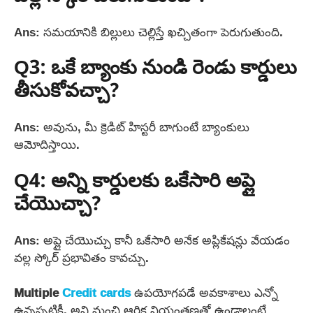
Ans: సమయానికి బిల్లులు చెల్లిస్తే ఖచ్చితంగా పెరుగుతుంది.
Q3: ఒకే బ్యాంకు నుండి రెండు కార్డులు
తీసుకోవచ్చా?
Ans: అవును, మీ క్రెడిట్ హిస్టరీ బాగుంటే బ్యాంకులు
ఆమోదిస్తాయి.
Q4: అన్ని కార్డులకు ఒకేసారి అప్లై
చేయొచ్చా?
Ans: అప్లై చేయొచ్చు కానీ ఒకేసారి అనేక అప్లికేషన్లు వేయడం
వల్ల స్కోర్ ప్రభావితం కావచ్చు.
Multiple
Credit cards
ఉపయోగపడే అవకాశాలు ఎన్నో
ఉన్నప్పటికీ, అవి మంచి ఆర్థిక నియంత్రణతో ఉండాలంటే