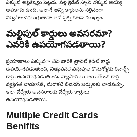
ఎక్కువ అప్లికేషన్లు పెట్టడం వల్ల క్రెడిట్ స్కోర్ తక్కువ అయ్యే
అవకాశం ఉంది. అలాగే అన్ని కార్డులను సరైనంగా
నిర్వహించగలుగుతానా అనే ప్రశ్న కూడా ముఖ్యం.
మల్టిపుల్ కార్డులు అవసరమా?
ఎవరికి ఉపయోగపడతాయి?
ప్రయాణాలు ఎక్కువగా చేసే వారికి ట్రావెల్ క్రెడిట్ కార్డు
ఉపయోగపడుతుంది, నిత్యవసర వస్తువుల కొనుగోళ్లకు రివార్డ్స్
కార్డు ఉపయోగపడుతుంది. వ్యాపారులు అయితే ఒక కార్డు
వ్యక్తిగత వాడకానికి, మరొకటి బిజినెస్ ఖర్చులకు వాడవచ్చు.
ఇలా వేర్వేరు అవసరాలకు వేర్వేరు కార్డులు
ఉపయోగపడతాయి.
Multiple Credit Cards
Benifits