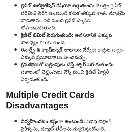
క్రెడిట్ ఉటిలైజేషన్ రేషియో తగ్గుతుంది:
మొత్తం క్రెడిట్
పరిమితి పెరిగి ఉంటుంది కనుక తక్కువ శాతం మాత్రమే
వాడతారు. ఇది మంచి క్రెడిట్ స్కోర్‌కు
దోహదపడుతుంది.
క్రెడిట్ లిమిట్ పెరుగుతుంది:
అవసరానికి ఎక్కువ
సౌలభ్యం కలుగుతుంది.
రివార్డ్స్ & క్యాష్‌బ్యాక్ లాభాలు:
వేర్వేరు కార్డుల ద్వారా
ఎక్కువ ప్రయోజనాలు పొందవచ్చు.
క్రమశిక్షణతో చెల్లింపులు చేస్తే స్కోర్ పెరుగుతుంది:
సకాలంలో చెల్లింపులు చేస్తే మంచి క్రెడిట్ హిస్టరీ
ఏర్పడుతుంది.
Multiple Credit Cards
Disadvantages
నిర్వహించటం కష్టంగా ఉంటుంది:
వివిధ బిల్లింగ్
సైకిళ్ళను, డ్యూట్ తేదీలను గుర్తుపెట్టుకోవాలి.