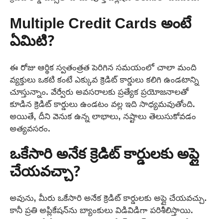
Multiple Credit Cards అంటే
ఏమిటి?
ఈ రోజు ఆర్థిక స్వతంత్రత పెరిగిన సమయంలో చాలా మంది
వ్యక్తులు ఒకటి కంటే ఎక్కువ క్రెడిట్ కార్డులు కలిగి ఉండటాన్ని
చూస్తున్నాం. వేర్వేరు అవసరాలకు ప్రత్యేక ప్రయోజనాలతో
కూడిన క్రెడిట్ కార్డులు ఉండటం వల్ల ఇది సాధ్యమవుతోంది.
అయితే, దీని వెనుక ఉన్న లాభాలు, నష్టాలు తెలుసుకోవడం
అత్యవసరం.
ఒకేసారి అనేక క్రెడిట్ కార్డులకు అప్లై
చేయవచ్చా?
అవును, మీరు ఒకేసారి అనేక క్రెడిట్ కార్డులకు అప్లై చేయవచ్చు.
కానీ ప్రతి అప్లికేషన్‌ను బ్యాంకులు విడివిడిగా పరిశీలిస్తాయి.