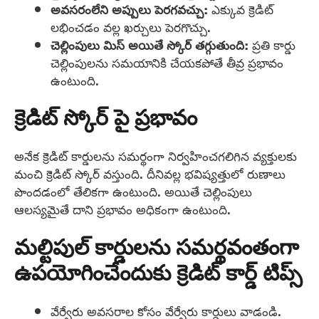
అవసరంలేని అప్పులు పెరగవచ్చు:
ఎక్కువ క్రెడిట్
లభించడం వల్ల ఖర్చులు పెరగొచ్చు.
చెల్లింపులు మిస్ అయితే స్కోర్ తగ్గుతుంది:
ప్రతి కార్డు
చెల్లింపులను సమయానికి చేయకపోతే తీవ్ర ప్రభావం
ఉంటుంది.
క్రెడిట్ స్కోర్ పై ప్రభావం
అనేక క్రెడిట్ కార్డులను సమర్థంగా నిర్వహించగలిగిన వ్యక్తులకు
మంచి క్రెడిట్ స్కోర్ వస్తుంది. దీనివల్ల భవిష్యత్తులో రుణాలు
పొందడంలో తేలికగా ఉంటుంది. అయితే చెల్లింపులు
ఆలస్యమైతే దాని ప్రభావం అధికంగా ఉంటుంది.
మల్టిపుల్ కార్డులను సమర్థవంతంగా
ఉపయోగించేందుకు క్రెడిట్ కార్డ్ టిప్స్
వేర్వేరు అవసరాల కోసం వేర్వేరు కార్డులు వాడండి.