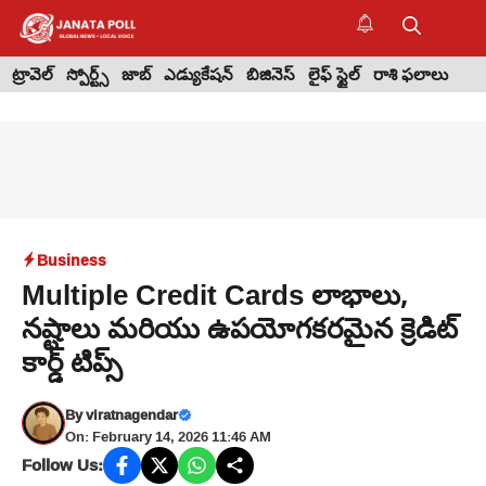
Skip
to
M
content
ట్రావెల్
స్పోర్ట్స్
జాబ్
ఎడ్యుకేషన్
బిజినెస్
లైఫ్ స్టైల్
రాశి ఫలాలు
Business
Multiple Credit Cards లాభాలు,
నష్టాలు మరియు ఉపయోగకరమైన క్రెడిట్
కార్డ్ టిప్స్
By
viratnagendar
On: February 14, 2026 11:46 AM
Follow Us: