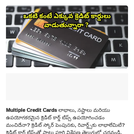
Multiple Credit Cards
లాభాలు, నష్టాలు మరియు
ఉపయోగకరమైన క్రెడిట్ కార్డ్ టిప్స్ ఉపయోగించడం
మంచిదేనా? క్రెడిట్ స్కోర్ పెంపునకు, రివార్డ్స్‌కు లాభాలేమిటి?
క్రెడిట్ కార్డ్ టిప్స్‌తో పాటు పూర్తి విశ్లేషణ తెలుగులో చదవండి.