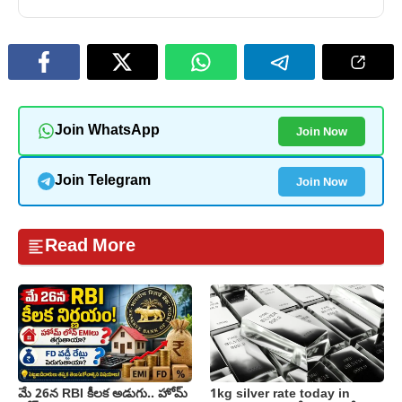
Join Now
Join WhatsApp
Join Now
Join Telegram
Read More
మే 26న RBI కీలక అడుగు.. హోమ్
1kg silver rate today in