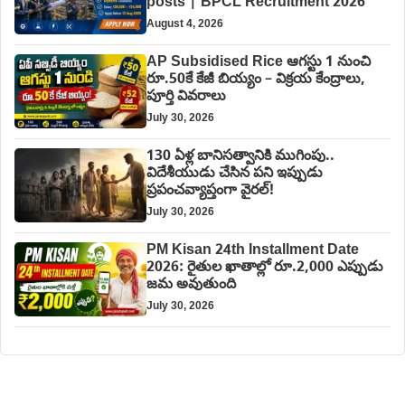
posts | BPCL Recruitment 2026
August 4, 2026
AP Subsidised Rice ఆగస్టు 1 నుంచి
రూ.50కే కేజీ బియ్యం – విక్రయ కేంద్రాలు,
పూర్తి వివరాలు
July 30, 2026
130 ఏళ్ల బానిసత్వానికి ముగింపు..
విదేశీయుడు చేసిన పని ఇప్పుడు
ప్రపంచవ్యాప్తంగా వైరల్!
July 30, 2026
PM Kisan 24th Installment Date
2026: రైతుల ఖాతాల్లో రూ.2,000 ఎప్పుడు
జమ అవుతుంది
July 30, 2026