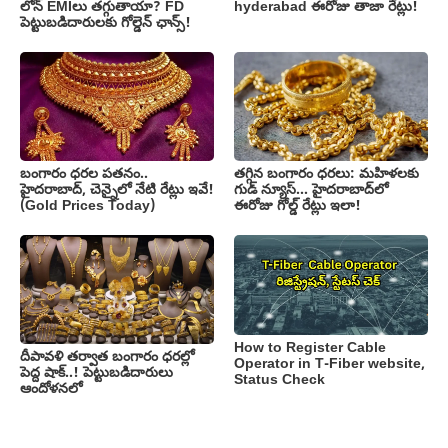
లోన్ EMIలు తగ్గుతాయా? FD
hyderabad ఈరోజు తాజా రేట్లు!
పెట్టుబడిదారులకు గోల్డెన్ ఛాన్స్!
బంగారం ధరల పతనం..
తగ్గిన బంగారం ధరలు: మహిళలకు
హైదరాబాద్, చెన్నైలో నేటి రేట్లు ఇవే!
గుడ్ న్యూస్… హైదరాబాద్‌లో
(Gold Prices Today)
ఈరోజు గోల్డ్ రేట్లు ఇలా!
How to Register Cable
దీపావళి తర్వాత బంగారం ధరల్లో
Operator in T-Fiber website,
పెద్ద షాక్..! పెట్టుబడిదారులు
Status Check
ఆందోళనలో