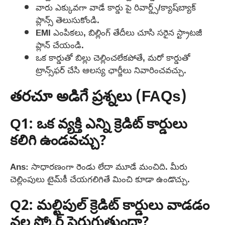
వారు ఎక్కువగా వాడే కార్డు పై రివార్డ్స్/క్యాష్‌బ్యాక్
ప్లాన్స్ తెలుసుకోండి.
EMI ఎంపికలు, బిల్లింగ్ తేదీలు చూసి సరైన స్ట్రాటజీ
ప్లాన్ చేయండి.
ఒక కార్డుతో బిల్లు చెల్లించలేకపోతే, మరో కార్డుతో
ట్రాన్స్‌ఫర్ చేసి ఆలస్య ఛార్జీలు నివారించవచ్చు.
తరచూ అడిగే ప్రశ్నలు (FAQs)
Q1: ఒక వ్యక్తి ఎన్ని క్రెడిట్ కార్డులు
కలిగి ఉండవచ్చు?
Ans: సాధారణంగా రెండు లేదా మూడే మంచిది. మీరు
చెల్లింపులు టైమ్‌కీ చేయగలిగితే మించి కూడా ఉండొచ్చు.
Q2: మల్టిపుల్ క్రెడిట్ కార్డులు వాడడం
వల్ల స్కోర్ పెరుగుతుందా?