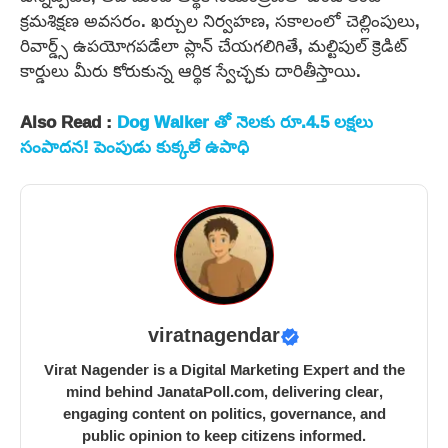
క్రమశిక్షణ అవసరం. ఖర్చుల నిర్వహణ, సకాలంలో చెల్లింపులు,
రివార్డ్స్ ఉపయోగపడేలా ప్లాన్ చేయగలిగితే, మల్టిపుల్ క్రెడిట్
కార్డులు మీరు కోరుకున్న ఆర్థిక స్వేచ్ఛకు దారితీస్తాయి.
Also Read :
Dog Walker తో నెలకు రూ.4.5 లక్షలు
సంపాదన! పెంపుడు కుక్కలే ఉపాధి
viratnagendar
Virat Nagender is a Digital Marketing Expert and the
mind behind JanataPoll.com, delivering clear,
engaging content on politics, governance, and
public opinion to keep citizens informed.