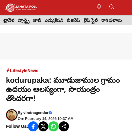
Skip
to
M
content
ట్రావెల్
స్పోర్ట్స్
జాబ్
ఎడ్యుకేషన్
బిజినెస్
లైఫ్ స్టైల్
రాశి ఫలాలు
Lifestyle
News
kodurupaka: మూడుజాముల గ్రామం
ఉదయం ఆలస్యంగా, సాయంత్రం
తొందరగా!
By
viratnagendar
On: February 14, 2026 10:37 AM
Follow Us: