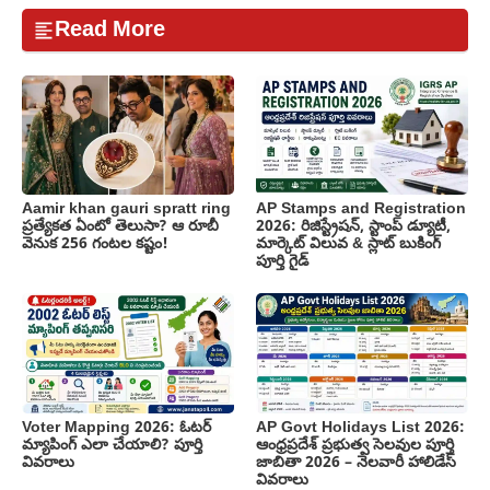
Read More
Aamir khan gauri spratt ring
AP Stamps and Registration
ప్రత్యేకత ఏంటో తెలుసా? ఆ రూబీ
2026: రిజిస్ట్రేషన్, స్టాంప్ డ్యూటీ,
వెనుక 256 గంటల కష్టం!
మార్కెట్ విలువ & స్లాట్ బుకింగ్
పూర్తి గైడ్
Voter Mapping 2026: ఓటర్
AP Govt Holidays List 2026:
మ్యాపింగ్ ఎలా చేయాలి? పూర్తి
ఆంధ్రప్రదేశ్ ప్రభుత్వ సెలవుల పూర్తి
వివరాలు
జాబితా 2026 – నెలవారీ హాలిడేస్
వివరాలు