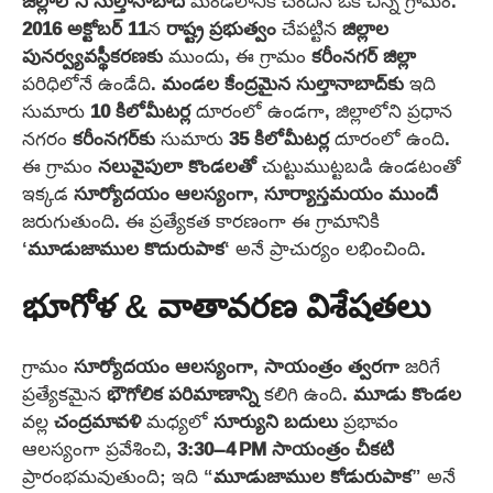
జిల్లాలోని
సుల్తానాబాద్
మండలానికి చెందిన ఒక చిన్న గ్రామం.
2016 అక్టోబర్ 11
న
రాష్ట్ర ప్రభుత్వం
చేపట్టిన
జిల్లాల
పునర్వ్యవస్థీకరణకు
ముందు, ఈ గ్రామం
కరీంనగర్ జిల్లా
పరిధిలోనే ఉండేది.
మండల కేంద్రమైన
సుల్తానాబాద్‌కు
ఇది
సుమారు
10 కిలోమీటర్ల
దూరంలో ఉండగా, జిల్లాలోని ప్రధాన
నగరం
కరీంనగర్‌కు
సుమారు
35 కిలోమీటర్ల
దూరంలో ఉంది.
ఈ గ్రామం
నలువైపులా కొండలతో
చుట్టుముట్టబడి ఉండటంతో
ఇక్కడ
సూర్యోదయం ఆలస్యంగా
,
సూర్యాస్తమయం ముందే
జరుగుతుంది. ఈ ప్రత్యేకత కారణంగా ఈ గ్రామానికి
‘
మూడుజాముల
కొదురుపాక
‘ అనే ప్రాచుర్యం లభించింది.
భూగోళ & వాతావరణ విశేషతలు
గ్రామం
సూర్యోదయం
ఆలస్యంగా
,
సాయంత్రం త్వరగా
జరిగే
ప్రత్యేకమైన
భౌగోలిక పరిమాణాన్ని
కలిగి ఉంది.
మూడు కొండల
వల్ల
చంద్రమావళి
మధ్యలో
సూర్యుని బదులు
ప్రభావం
ఆలస్యంగా ప్రవేశించి,
3:30–4 PM
సాయంత్రం చీకటి
ప్రారంభమవుతుంది; ఇది “
మూడుజాముల కోడురుపాక
” అనే