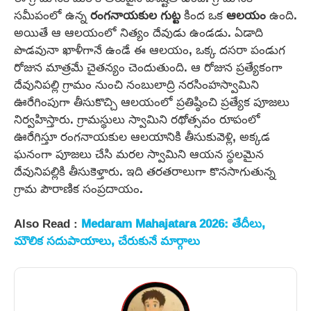
సమీపంలో ఉన్న
రంగనాయకుల గుట్ట
కింద ఒక
ఆలయం
ఉంది.
అయితే ఆ ఆలయంలో నిత్యం దేవుడు ఉండడు. ఏడాది
పొడవునా ఖాళీగానే ఉండే ఈ ఆలయం, ఒక్క దసరా పండుగ
రోజున మాత్రమే చైతన్యం చెందుతుంది. ఆ రోజున ప్రత్యేకంగా
దేవునిపల్లి గ్రామం నుంచి నంబులాద్రి నరసింహస్వామిని
ఊరేగింపుగా తీసుకొచ్చి ఆలయంలో ప్రతిష్ఠించి ప్రత్యేక పూజలు
నిర్వహిస్తారు. గ్రామస్థులు స్వామిని రథోత్సవం రూపంలో
ఊరేగిస్తూ రంగనాయకుల ఆలయానికి తీసుకువెళ్లి, అక్కడ
ఘనంగా పూజలు చేసి మరల స్వామిని ఆయన స్థలమైన
దేవునిపల్లికి తీసుకెళ్తారు. ఇది తరతరాలుగా కొనసాగుతున్న
గ్రామ పౌరాణిక సంప్రదాయం.
Also Read :
Medaram Mahajatara 2026: తేదీలు,
మౌలిక సదుపాయాలు, చేరుకునే మార్గాలు