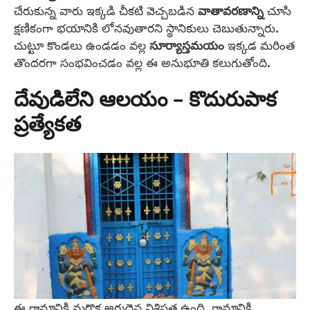
చేరుకున్న వారు ఇక్కడి చీకటి వెచ్చబడిన
వాతావరణాన్ని
చూసి
క్షణికంగా భయానికి లోనవుతారని స్థానికులు చెబుతున్నారు.
చుట్టూ కొండలు ఉండడం వల్ల
సూర్యాస్తమయం
ఇక్కడ మరింత
తొందరగా సంభవించడం వల్ల ఈ అనుభూతి కలుగుతోంది.
దేవుడిలేని ఆలయం – కొదురుపాక
ప్రత్యేకత
ఈ గ్రామానికి మరొక అరుదైన విశిష్టత ఉంది. గ్రామానికి