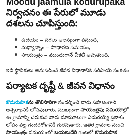
Moodu jaamula kodurupaka
నిర్వచనం ఈ పేరులో మూడు
దశలను చూపిస్తుంది:
ఉదయం – పగలు ఆలస్యంగా వస్తుంది,
మధ్యాహ్నం – సాధారణ సమయం,
సాయంత్రం – ముందుగానే చీకటి అవుతుంది.
ఇది స్థానికులు అనుసరించే జీవన విధానానికి సరిపోయే సంకేతం
పర్యాటక దృష్టీ & జీవన విధానం
కొదురుపాక
ను
తొలిసారిగా
సందర్శించే వారు సహజంగానే
ఆశ్చర్యానికి లోనవుతారు. ముఖ్యంగా
సాయంత్రపు సమయాల్లో
ఈ గ్రామాన్ని చేరుకునే వారు మామూలుగా ఎదురయ్యే ప్రకాశం
లోపం వల్ల గందరగోళానికి గురవుతారు. ఇతర గ్రామాల నుంచి
సాయంత్రం
సమయంలో
బయలుదేరి
గంటలో
కొదురుపాక