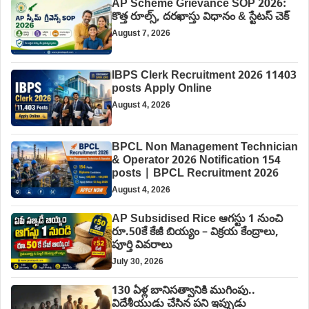
AP Scheme Grievance SOP 2026:
కొత్త రూల్స్, దరఖాస్తు విధానం & స్టేటస్ చెక్
August 7, 2026
IBPS Clerk Recruitment 2026 11403
posts Apply Online
August 4, 2026
BPCL Non Management Technician
& Operator 2026 Notification 154
posts | BPCL Recruitment 2026
August 4, 2026
AP Subsidised Rice ఆగస్టు 1 నుంచి
రూ.50కే కేజీ బియ్యం – విక్రయ కేంద్రాలు,
పూర్తి వివరాలు
July 30, 2026
130 ఏళ్ల బానిసత్వానికి ముగింపు..
విదేశీయుడు చేసిన పని ఇప్పుడు