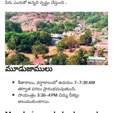
పేరు ఎందుకో అన్నది స్పష్టం చేస్తుంది .
మూడుజాములు
శీతాకాలం, వర్షాకాలంలో ఉదయం 7–7:30 AM
తర్వాత పగలు ప్రారంభమవుతుంది.
సాయంత్రం 3:30–4 PM చిమ్మ చీకట్లు
అలుముకుంటాయి.