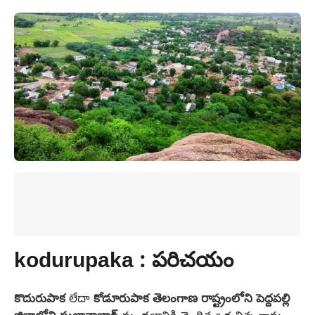
kodurupaka : పరిచయం
కొదురుపాక
లేదా
కోడూరుపాక
తెలంగాణ
రాష్ట్రంలోని
పెద్దపల్లి