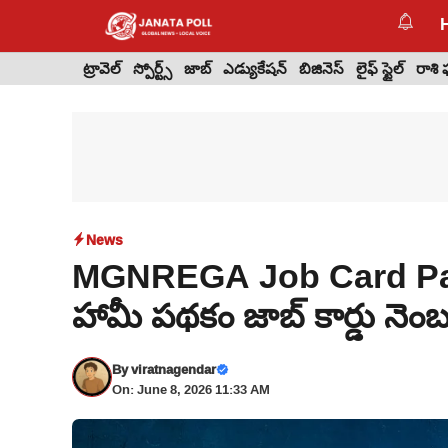
Skip
to
content
ట్రావెల్
స్పోర్ట్స్
జాబ్
ఎడ్యుకేషన్
బిజినెస్
లైఫ్ స్టైల్
రాశి
News
MGNREGA Job Card Pay
హామీ పథకం జాబ్ కార్డు నెంబ
By
viratnagendar
On: June 8, 2026 11:33 AM