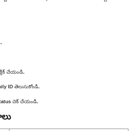
.
లిక్ చేయండి.
ily ID తెలుసుకోండి.
tatus చెక్ చేయండి.
ాలు