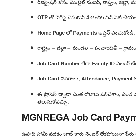
రిజిస్ట్రేషన్ కోసం మొబైల్ నంబర్, రాష్ట్రం, జి
OTP తో వేరిఫై చేసుకొని 4 అంకెల పిన్ సెట్ చేయం
Home Page లో Payments ఆప్షన్ ఎంచుకోండి.
రాష్ట్రం – జిల్లా – మండల – పంచాయతీ – గ్రామ
Job Card Number లేదా Family ID ఎంటర్ చ
Job Card వివరాలు, Attendance, Payment St
ఈ ప్రాసెస్ ద్వారా ఎంత రోజులు పనిచేశాం, ఎంత డ
తెలుసుకోవచ్చు.
MGNREGA Job Card Payment 
ఉపాధి హామీ పథకం జాబ్ కార్డు నెంబర్ లేకపోయినా పే