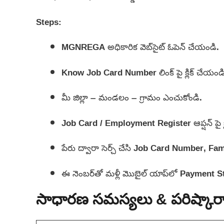
Steps:
MGNREGA అధికారిక వెబ్‌సైట్ ఓపెన్ చేయండి.
Know Job Card Number లింక్ పై క్లిక్ చేయండి
మీ జిల్లా – మండలం – గ్రామం ఎంచుకోండి.
Job Card / Employment Register ఆప్షన్ పై క్
పేరు ద్వారా సెర్చ్ చేసి Job Card Number, Fam
ఈ నెంబర్‌తో మళ్లీ మొబైల్ యాప్‌లో Payment S
సాధారణ సమస్యలు & పరిష్కార