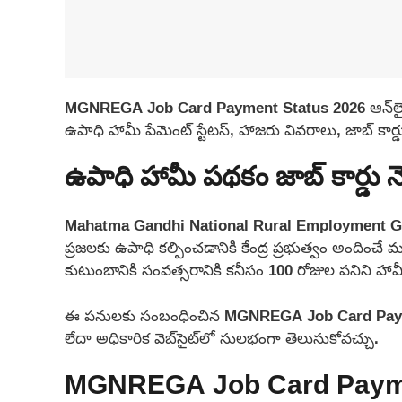
MGNREGA Job Card Payment Status 2026 ఆన్‌లైన్‌ల
ఉపాధి హామీ పేమెంట్ స్టేటస్, హాజరు వివరాలు, జాబ్ కార్డ
ఉపాధి హామీ పథకం జాబ్ కార్డు న
Mahatma Gandhi National Rural Employment Gu
ప్రజలకు ఉపాధి కల్పించడానికి కేంద్ర ప్రభుత్వం అందించ
కుటుంబానికి సంవత్సరానికి కనీసం 100 రోజుల పనిని హామీ
ఈ పనులకు సంబంధించిన MGNREGA Job Card Payment
లేదా అధికారిక వెబ్‌సైట్‌లో సులభంగా తెలుసుకోవచ్చు.
MGNREGA Job Card Payme