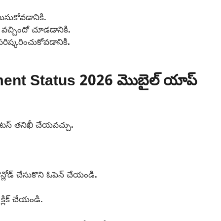
ుసుకోవడానికి.
వచ్చిందో చూడడానికి.
ిష్కరించుకోవడానికి.
t Status 2026 మొబైల్ యాప్
టేటస్ తనిఖీ చేయవచ్చు.
న్లోడ్ చేసుకొని ఓపెన్ చేయండి.
ిక్ చేయండి.