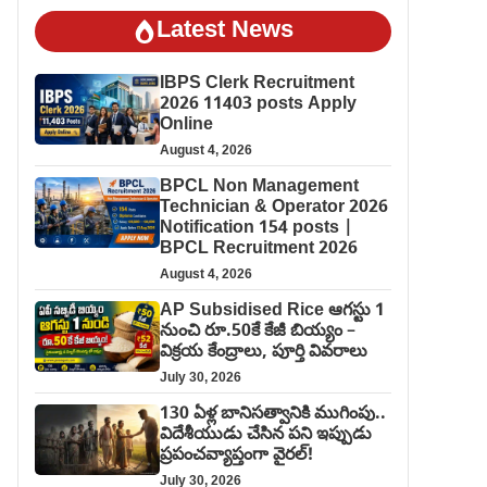
Latest News
IBPS Clerk Recruitment
2026 11403 posts Apply
Online
August 4, 2026
BPCL Non Management
Technician & Operator 2026
Notification 154 posts |
BPCL Recruitment 2026
August 4, 2026
AP Subsidised Rice ఆగస్టు 1
నుంచి రూ.50కే కేజీ బియ్యం –
విక్రయ కేంద్రాలు, పూర్తి వివరాలు
July 30, 2026
130 ఏళ్ల బానిసత్వానికి ముగింపు..
విదేశీయుడు చేసిన పని ఇప్పుడు
ప్రపంచవ్యాప్తంగా వైరల్!
July 30, 2026