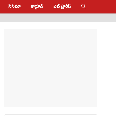
సినిమా
కార్టూన్
వెబ్ స్టోరీస్