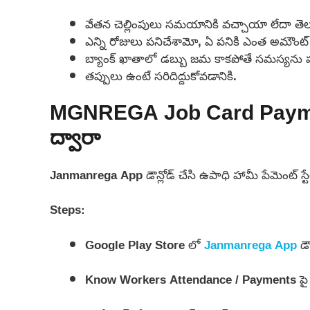
వేతన చెల్లింపులు సమయానికి వచ్చాయా లేదా తెల
ఎన్ని రోజులు పనిచేశామో, ఏ పనికి ఎంత అమౌంట్ 
బ్యాంక్ ఖాతాలో డబ్బు జమ కాకపోతే సమస్యను పర
తప్పులు ఉంటే సరిదిద్దుకోవడానికి.
MGNREGA Job Card Paymen
ద్వారా
Janmanrega App డౌన్లోడ్ చేసి ఉపాధి హామీ పేమెంట్ స్
Steps:
Google Play Store లో
Janmanrega App
డౌ
Know Workers Attendance / Payments పై క్ల