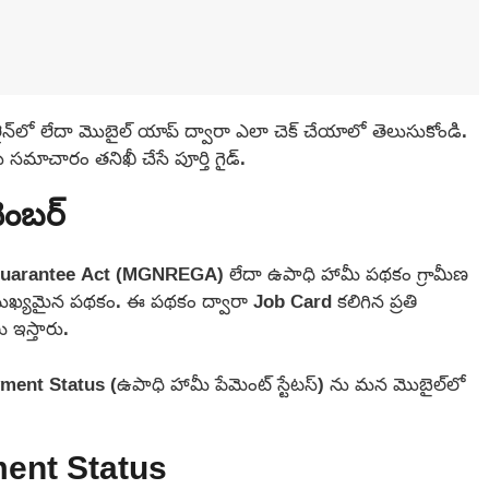
ో లేదా మొబైల్ యాప్ ద్వారా ఎలా చెక్ చేయాలో తెలుసుకోండి.
ు సమాచారం తనిఖీ చేసే పూర్తి గైడ్.
ెంబర్
arantee Act (MGNREGA) లేదా ఉపాధి హామీ పథకం గ్రామీణ
ే ముఖ్యమైన పథకం. ఈ పథకం ద్వారా Job Card కలిగిన ప్రతి
 ఇస్తారు.
 Status (ఉపాధి హామీ పేమెంట్ స్టేటస్) ను మన మొబైల్‌లో
nt Status