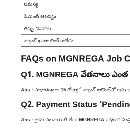
సమస్య
పేమెంట్ ఆలస్యం
తప్పు వివరాలు
బ్యాంక్ ఖాతా లింక్ కాలేదు
FAQs on MGNREGA Job Ca
Q1. MGNREGA వేతనాలు ఎంత రోజ
Ans : సాధారణంగా 15 రోజుల్లో బ్యాంక్ అకౌంట్‌లో జమ
Q2. Payment Status ‘Pending’
Ans : గ్రామ పంచాయతీ లేదా MGNREGA అధికారి సంప్ర