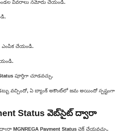
ల్లా, మండల వివరాలు నమోదు చేయండి.
డి.
ం ఎంపిక చేయండి.
ేయండి.
atus పూర్తిగా చూడవచ్చు.
బ్బు వచ్చిందో, ఏ బ్యాంక్ అకౌంట్‌లో జమ అయిందో స్పష్టంగా
Status వెబ్‌సైట్ ద్వారా
రు ద్వారా MGNREGA Payment Status చెక్ చేయవచ్చు.