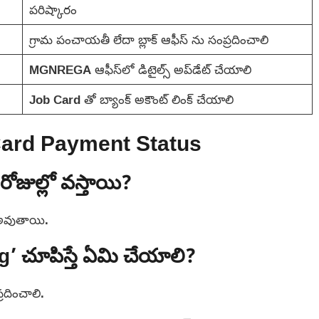
పరిష్కారం
గ్రామ పంచాయతీ లేదా బ్లాక్ ఆఫీస్ ను సంప్రదించాలి
MGNREGA ఆఫీస్‌లో డిటైల్స్ అప్‌డేట్ చేయాలి
Job Card తో బ్యాంక్ అకౌంట్ లింక్ చేయాలి
rd Payment Status
ుల్లో వస్తాయి?
 అవుతాయి.
 చూపిస్తే ఏమి చేయాలి?
దించాలి.