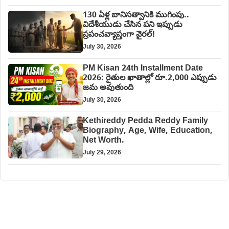
130 ఏళ్ల బానిసత్వానికి ముగింపు..
విదేశీయుడు చేసిన పని ఇప్పుడు
ప్రపంచవ్యాప్తంగా వైరల్!
July 30, 2026
PM Kisan 24th Installment Date
2026: రైతుల ఖాతాల్లో రూ.2,000 ఎప్పుడు
జమ అవుతుంది
July 30, 2026
Kethireddy Pedda Reddy Family
Biography, Age, Wife, Education,
Net Worth.
July 29, 2026