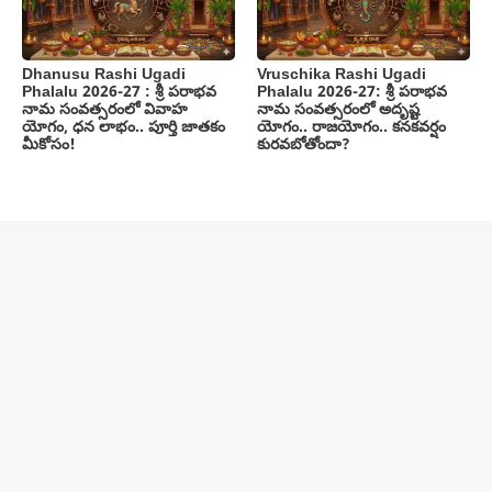
Dhanusu Rashi Ugadi
Vruschika Rashi Ugadi
Phalalu 2026-27 : శ్రీ పరాభవ
Phalalu 2026-27: శ్రీ పరాభవ
నామ సంవత్సరంలో వివాహ
నామ సంవత్సరంలో అదృష్ట
యోగం, ధన లాభం.. పూర్తి జాతకం
యోగం.. రాజయోగం.. కనకవర్షం
మీకోసం!
కురవబోతోందా?