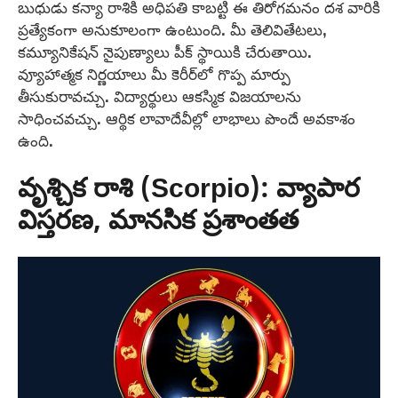
బుధుడు కన్యా రాశికి అధిపతి కాబట్టి ఈ తిరోగమనం దశ వారికి
ప్రత్యేకంగా అనుకూలంగా ఉంటుంది. మీ తెలివితేటలు,
కమ్యూనికేషన్ నైపుణ్యాలు పీక్ స్థాయికి చేరుతాయి.
వ్యూహాత్మక నిర్ణయాలు మీ కెరీర్‌లో గొప్ప మార్పు
తీసుకురావచ్చు. విద్యార్థులు ఆకస్మిక విజయాలను
సాధించవచ్చు. ఆర్థిక లావాదేవీల్లో లాభాలు పొందే అవకాశం
ఉంది.
వృశ్చిక రాశి (Scorpio): వ్యాపార
విస్తరణ, మానసిక ప్రశాంతత