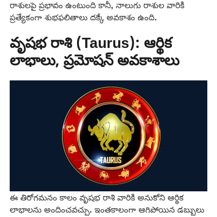
రాశులపై ప్రభావం ఉంటుంది కానీ, నాలుగు రాశుల వారికి
ప్రత్యేకంగా శుభఫలితాలు దక్కే అవకాశం ఉంది.
వృషభ రాశి (Taurus): ఆర్థిక
లాభాలు, ప్రమోషన్ అవకాశాలు
ఈ తిరోగమనం కాలం వృషభ రాశి వారికి అనుకోని ఆర్థిక
లాభాలను అందించవచ్చు. ఇంతకాలంగా ఆగిపోయిన డబ్బులు