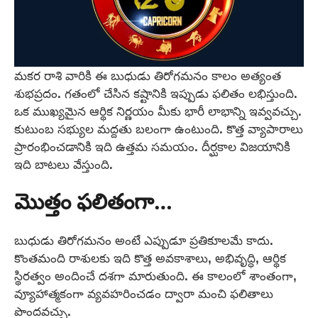
మకర రాశి వారికి ఈ బుధుడు తిరోగమనం కాలం అత్యంత
శుభప్రదం. గతంలో చేసిన కష్టానికి ఇప్పుడు ఫలితం లభిస్తుంది.
ఒక ముఖ్యమైన ఆర్థిక నిర్ణయం మీకు భారీ లాభాన్ని ఇవ్వవచ్చు.
కుటుంబ సభ్యుల మద్దతు బలంగా ఉంటుంది. కొత్త వ్యాపారాలు
ప్రారంభించడానికి ఇది ఉత్తమ సమయం. దీర్ఘకాల విజయానికి
ఇది బాటలు వేస్తుంది.
మొత్తం ఫలితంగా…
బుధుడు తిరోగమనం అంటే ఎప్పుడూ ప్రతికూలమే కాదు.
కొంతమంది రాశులకు ఇది కొత్త అవకాశాలు, అభివృద్ధి, ఆర్థిక
స్థిరత్వం అందించే దశగా మారుతుంది. ఈ కాలంలో శాంతంగా,
వ్యూహాత్మకంగా వ్యవహరించడం ద్వారా మంచి ఫలితాలు
పొందవచ్చు.