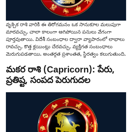
వృశ్చిక రాశి వారికి ఈ తిరోగమనం ఒక సానుకూల మలుపుగా
మారవచ్చు. చాలా కాలంగా ఆగిపోయిన పనులు వేగంగా
పూర్తవుతాయి. విదేశీ సంబంధాల ద్వారా వ్యాపారంలో లాభాలు
రావచ్చు. కొత్త క్లయింట్లు చేరవచ్చు. వ్యక్తిగత సంబంధాలు
మెరుగుపడతాయి. అంతర్గత ప్రశాంతత, స్థిరత్వం కలుగుతుంది.
మకర రాశి (Capricorn): పేరు,
ప్రతిష్ట, సంపద పెరుగుదల