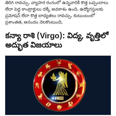
తిరిగి రావచ్చు. వ్యాపార రంగంలో ఉన్నవారికి కొత్త ఒప్పందాలు
లేదా పెద్ద కాంట్రాక్టులు దక్కే అవకాశం ఉంది. ఉద్యోగస్తులకు
ప్రమోషన్ లేదా కొత్త బాధ్యతలు రావచ్చు. కుటుంబంలో
ప్రశాంతత, ఆనందం నెలకొంటుంది.
కన్యా రాశి (Virgo): విద్య, వృత్తిలో
అద్భుత విజయాలు