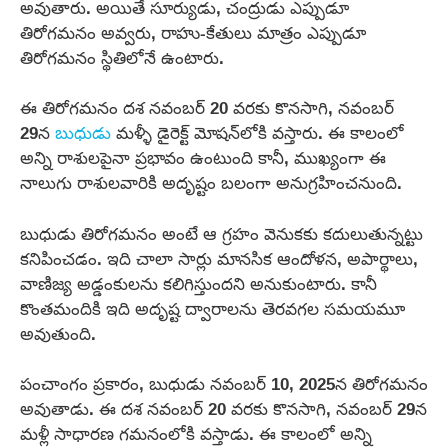
అవుతారు. అయితే సూర్యుడు, చంద్రుడు ఎప్పుడూ
తిరోగమనం అవ్వరు, రాహు-కేతులు మాత్రం ఎప్పుడూ
తిరోగమనం స్థితిలోనే ఉంటారు.
ఈ తిరోగమనం దశ నవంబర్ 20 వరకు కొనసాగి, నవంబర్
29న
బుధుడు
మళ్ళీ డైరెక్ట్ మోషన్‌లోకి వస్తారు. ఈ కాలంలో
అన్ని రాశులపైనా ప్రభావం ఉంటుంది కానీ, ముఖ్యంగా ఈ
నాలుగు రాశులవారికి అదృష్టం బలంగా అనుగ్రహించనుంది.
బుధుడు తిరోగమనం అంటే ఆ గ్రహం వెనుకకు కదులుతున్నట్టు
కనిపించడం. ఇది చాలా సార్లు మానసిక ఆందోళన, అపార్థాలు,
వాణిజ్య అడ్డంకులను కలిగిస్తుందని అనుకుంటారు. కానీ
కొంతమందికి ఇది అదృష్ట ద్వారాలను తెరవగల సమయమూ
అవుతుంది.
పంచాంగం ప్రకారం, బుధుడు నవంబర్ 10, 2025న తిరోగమనం
అవుతాడు. ఈ దశ నవంబర్ 20 వరకు కొనసాగి, నవంబర్ 29న
మళ్లీ సాధారణ గమనంలోకి వస్తాడు. ఈ కాలంలో అన్ని