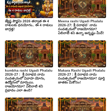
జ్యేష్ఠ పౌర్ణమి 2026 తర్వాత ఈ 4
Meena rashi Ugadi Phalalu
రాశులకు ధనయోగం.. ఈ 4 రాశులు
2026-27: శ్రీ పరాభవ’ నామ
జాగ్రత్త!
సంవత్సరంలో రాజయోగమా?
ఏలినాటి శని ఉన్నా అదృష్టం మీదే!
kumbha rashi Ugadi Phalalu
Makara Rashi Ugadi Phalalu
2026-27 : శ్రీ పరాభవ నామ
2026-27 : శ్రీ పరాభవ నామ
సంవత్సరంలో వివాహ యోగం,
సంవత్సరంలో రాజయోగమా? పూర్తి
ఉద్యోగంలో మార్పులు.
జాతకం మీకోసం!
రాజయోగమా? ఏలినాటి శని
ప్రభావం ఎలా ఉంది?