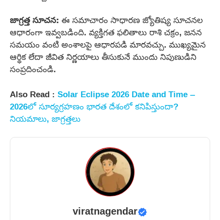
జాగ్రత్త సూచన:
ఈ సమాచారం సాధారణ జ్యోతిష్య సూచనల
ఆధారంగా ఇవ్వబడింది. వ్యక్తిగత ఫలితాలు రాశి చక్రం, జనన
సమయం వంటి అంశాలపై ఆధారపడి మారవచ్చు. ముఖ్యమైన
ఆర్థిక లేదా జీవిత నిర్ణయాలు తీసుకునే ముందు నిపుణుడిని
సంప్రదించండి.
Also Read :
Solar Eclipse 2026 Date and Time –
2026లో సూర్యగ్రహణం భారత దేశంలో కనిపిస్తుందా?
నియమాలు, జాగ్రత్తలు
viratnagendar