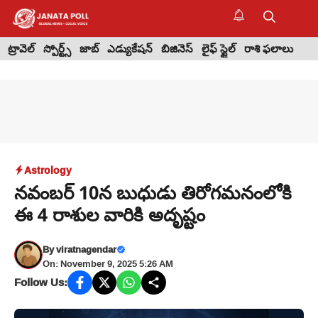
Skip
to
M
content
ట్రావెల్
స్పోర్ట్స్
జాబ్
ఎడ్యుకేషన్
బిజినెస్
లైఫ్ స్టైల్
రాశి ఫలాలు
Astrology
నవంబర్ 10న బుధుడు తిరోగమనంలోకి
ఈ 4 రాశుల వారికి అదృష్టం
By
viratnagendar
On: November 9, 2025 5:26 AM
Follow Us: