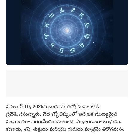
నవంబర్ 10, 2025న బుధుడు తిరోగమనం లోకి
ప్రవేశించనున్నారు. వేద జ్యోతిష్యంలో ఇది ఒక ముఖ్యమైన
సంఘటనగా పరిగణించబడుతుంది. సాధారణంగా బుధుడు,
కుజుడు, శని, శుక్రుడు మరియు గురుడు మాత్రమే తిరోగమనం