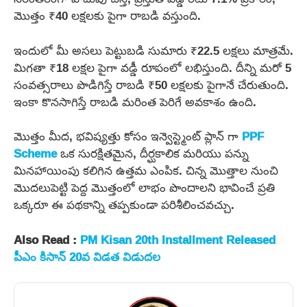
మొత్తం ₹40 లక్షలకు పైగా రాబడి వస్తుంది.
ఇందులో మీ అసలు పెట్టుబడి సుమారు ₹22.5 లక్షలు మాత్రమే.
మిగతా ₹18 లక్షల పైగా వడ్డీ రూపంలో లభిస్తుంది. దీన్ని మరో 5
సంవత్సరాలు పొడిగిస్తే రాబడి ₹50 లక్షలకు పైగానే చేరుతుంది.
ఇంకా కొనసాగిస్తే రాబడి మరింత పెరిగే అవకాశం ఉంది.
మొత్తం మీద, భవిష్యత్తు కోసం ఇన్వెస్ట్మెంట్ ప్లాన్ గా
PPF
Scheme
ఒక సురక్షితమైన, దీర్ఘకాలిక మరియు పన్ను
మినహాయింపు కలిగిన ఉత్తమ ఎంపిక. చిన్న మొత్తాల నుంచి
మొదలుపెట్టి పెద్ద మొత్తంలో లాభం పొందాలని భావించే ప్రతి
ఒక్కరూ ఈ పథకాన్ని తప్పకుండా పరిశీలించవచ్చు.
Also Read :
PM Kisan 20th Installment Released
పీఎం కిసాన్ 20వ విడత విడుదల