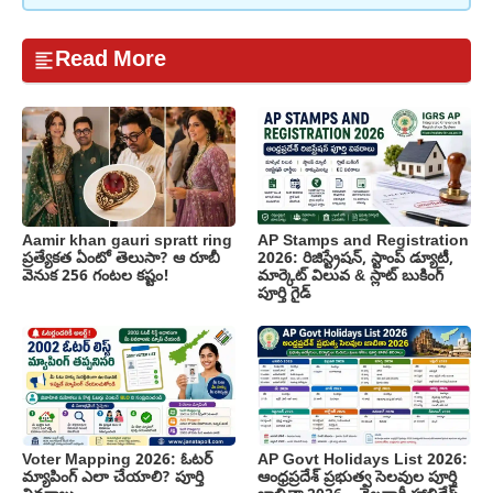
Read More
Aamir khan gauri spratt ring
AP Stamps and Registration
ప్రత్యేకత ఏంటో తెలుసా? ఆ రూబీ
2026: రిజిస్ట్రేషన్, స్టాంప్ డ్యూటీ,
వెనుక 256 గంటల కష్టం!
మార్కెట్ విలువ & స్లాట్ బుకింగ్
పూర్తి గైడ్
Voter Mapping 2026: ఓటర్
AP Govt Holidays List 2026:
మ్యాపింగ్ ఎలా చేయాలి? పూర్తి
ఆంధ్రప్రదేశ్ ప్రభుత్వ సెలవుల పూర్తి