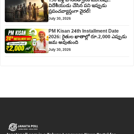
130 ఏళ్ల బానిసత్వానికి ముగింపు..
విదేశీయుడు చేసిన పని ఇప్పుడు
ప్రపంచవ్యాప్తంగా వైరల్!
July 30, 2026
PM Kisan 24th Installment Date
2026: రైతుల ఖాతాల్లో రూ.2,000 ఎప్పుడు
జమ అవుతుంది
July 30, 2026