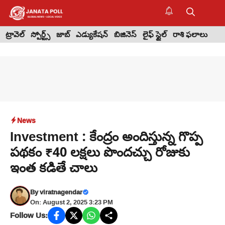
Skip
to
M
content
ట్రావెల్
స్పోర్ట్స్
జాబ్
ఎడ్యుకేషన్
బిజినెస్
లైఫ్ స్టైల్
రాశి ఫలాలు
News
Investment : కేంద్రం అందిస్తున్న గొప్ప
పథకం ₹40 లక్షలు పొందచ్చు రోజుకు
ఇంత కడితే చాలు
By
viratnagendar
On: August 2, 2025 3:23 PM
Follow Us: