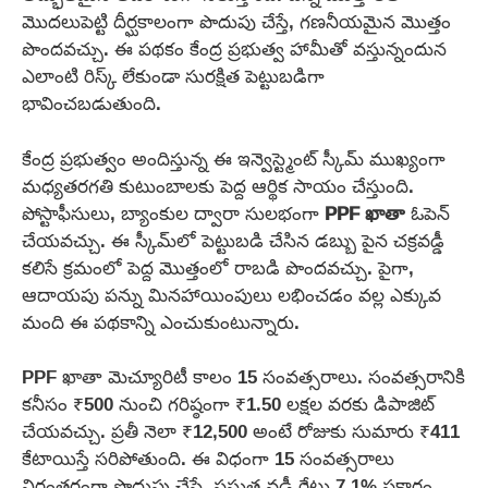
మొదలుపెట్టి దీర్ఘకాలంగా పొదుపు చేస్తే, గణనీయమైన మొత్తం
పొందవచ్చు. ఈ పథకం కేంద్ర ప్రభుత్వ హామీతో వస్తున్నందున
ఎలాంటి రిస్క్ లేకుండా సురక్షిత పెట్టుబడిగా
భావించబడుతుంది.
కేంద్ర ప్రభుత్వం అందిస్తున్న ఈ ఇన్వెస్ట్మెంట్ స్కీమ్ ముఖ్యంగా
మధ్యతరగతి కుటుంబాలకు పెద్ద ఆర్థిక సాయం చేస్తుంది.
పోస్టాఫీసులు, బ్యాంకుల ద్వారా సులభంగా
PPF ఖాతా
ఓపెన్
చేయవచ్చు. ఈ స్కీమ్‌లో పెట్టుబడి చేసిన డబ్బు పైన చక్రవడ్డీ
కలిసే క్రమంలో పెద్ద మొత్తంలో రాబడి పొందవచ్చు. పైగా,
ఆదాయపు పన్ను మినహాయింపులు లభించడం వల్ల ఎక్కువ
మంది ఈ పథకాన్ని ఎంచుకుంటున్నారు.
PPF ఖాతా మెచ్యూరిటీ కాలం 15 సంవత్సరాలు. సంవత్సరానికి
కనీసం ₹500 నుంచి గరిష్ఠంగా ₹1.50 లక్షల వరకు డిపాజిట్
చేయవచ్చు. ప్రతీ నెలా ₹12,500 అంటే రోజుకు సుమారు ₹411
కేటాయిస్తే సరిపోతుంది. ఈ విధంగా 15 సంవత్సరాలు
నిరంతరంగా పొదుపు చేస్తే, ప్రస్తుత వడ్డీ రేటు 7.1% ప్రకారం,