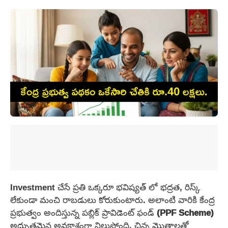
Investment చేసే ప్రతి ఒక్కరూ భవిష్యత్‌ లో భద్రత, రిస్క్‌
లేకుండా మంచి రాబడులు కోరుకుంటారు. అలాంటి వారికి కేంద్ర
ప్రభుత్వం అందిస్తున్న పబ్లిక్ ప్రావిడెంట్ ఫండ్
(PPF Scheme)
అద్భుతమైన అవకాశంగా నిలుస్తోంది. చిన్న మొత్తాలతో