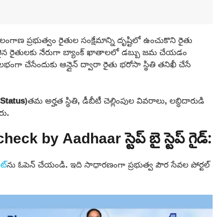
ెలంగాణ ప్రభుత్వం రైతుల సంక్షేమాన్ని దృష్టిలో ఉంచుకొని రైతు
ులైన రైతులకు నేరుగా బ్యాంక్ ఖాతాలలో డబ్బు జమ చేయడం
 చేసేందుకు ఆన్లైన్ ద్వారా రైతు భరోసా స్థితి తనిఖీ చేసే
Status
)తమ అర్హత స్థితి, డీబీటీ చెల్లింపుల వివరాలు, లబ్ధిదారుడి
రు.
 by Aadhaar స్టెప్ బై స్టెప్ గైడ్:
ట్‌
ను ఓపెన్ చేయండి. ఇది సాధారణంగా ప్రభుత్వ పౌర సేవల పోర్టల్