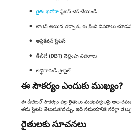
రైతు భరోసా
స్టేటస్ చెక్ చేయండి
లాగిన్ అయిన తర్వాత, ఈ క్రింది వివరాలు చూడవ
అప్లికేషన్ స్టేటస్
డీబీటీ (DBT) చెల్లింపు వివరాలు
లబ్ధిదారుడి ప్రొఫైల్
ఈ సౌకర్యం ఎందుకు ముఖ్యం?
ఈ డిజిటల్ సౌకర్యం వల్ల రైతులు మధ్యవర్తులపై ఆధారపడా
తమ స్టేటస్ తెలుసుకోవచ్చు. ఇది సమయానికి సరిగ్గా డబ్బు
రైతులకు సూచనలు