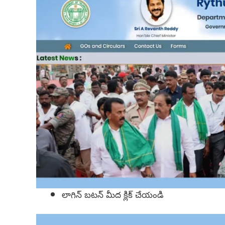
లాగిన్ బటన్ మీద క్లిక్ చేయండి