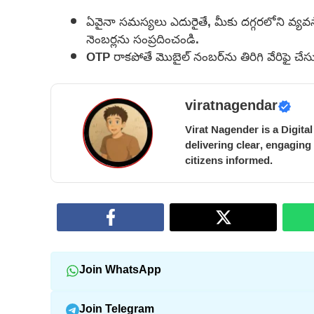
ఏవైనా సమస్యలు ఎదురైతే, మీకు దగ్గరలోని వ్యవ
నెంబర్లను సంప్రదించండి.
OTP రాకపోతే మొబైల్ నంబర్‌ను తిరిగి వేరిఫై చేస
viratnagendar
Virat Nagender is a Digita
delivering clear, engaging
citizens informed.
Join WhatsApp
Join Telegram