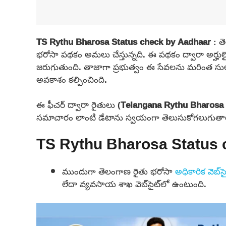
TS Rythu Bharosa Status check by Aadhaar
: త
భరోసా పథకం అమలు చేస్తున్నది. ఈ పథకం ద్వారా అర్హ
జరుగుతుంది. తాజాగా ప్రభుత్వం ఈ సేవలను మరింత సులభంగా
అవకాశం కల్పించింది.
ఈ ఫీచర్ ద్వారా రైతులు (
Telangana Rythu Bharosa 
సమాచారం లాంటి డేటాను స్వయంగా తెలుసుకోగలుగుతా
TS Rythu Bharosa Status check
ముందుగా తెలంగాణ రైతు భరోసా
అధికారిక వెబ్‌సై
లేదా వ్యవసాయ శాఖ వెబ్‌సైట్‌లో ఉంటుంది.