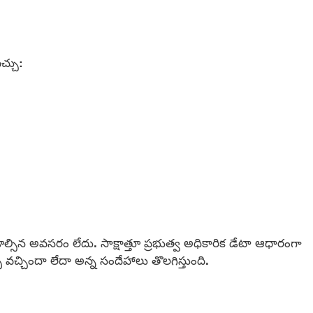
చ్చు:
ల్సిన అవసరం లేదు. సాక్షాత్తూ ప్రభుత్వ అధికారిక డేటా ఆధారంగా
 వచ్చిందా లేదా అన్న సందేహాలు తొలగిస్తుంది.