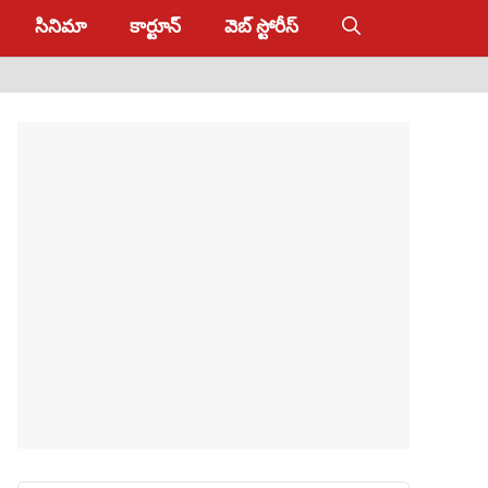
సినిమా
కార్టూన్
వెబ్ స్టోరీస్