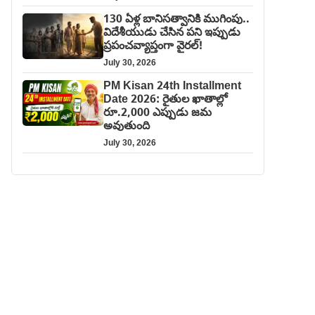
130 ఏళ్ల బానిసత్వానికి ముగింపు..
విదేశీయుడు చేసిన పని ఇప్పుడు
ప్రపంచవ్యాప్తంగా వైరల్!
July 30, 2026
PM Kisan 24th Installment
Date 2026: రైతుల ఖాతాల్లో
రూ.2,000 ఎప్పుడు జమ
అవుతుంది
July 30, 2026