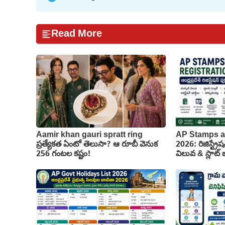
Read More
Aamir khan gauri spratt ring
AP Stamps a
ప్రత్యేకత ఏంటో తెలుసా? ఆ రూబీ వెనుక
2026: రిజిస్ట్రేష
256 గంటల కష్టం!
విలువ & స్లాట్ బు