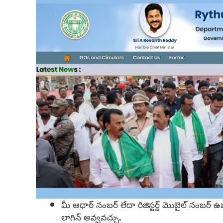
మీ ఆధార్ నంబర్ లేదా రిజిస్టర్డ్ మొబైల్ నంబర్
లాగిన్ అవ్వవచ్చు.