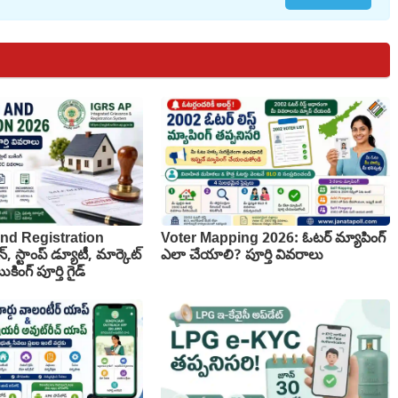
nd Registration
Voter Mapping 2026: ఓటర్ మ్యాపింగ్
న్, స్టాంప్ డ్యూటీ, మార్కెట్
ఎలా చేయాలి? పూర్తి వివరాలు
కింగ్ పూర్తి గైడ్