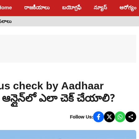
Home
రాజకీయాలు
బయోగ్రఫీ
న్యూస్
ఆరోగ్యం
 ఫలాలు
us check by Aadhaar
 ఆన్లైన్‌లో ఎలా చెక్ చేయాలి?
Follow Us: