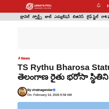
Skip
to
content
ట్రావెల్
స్పోర్ట్స్
జాబ్
ఎడ్యుకేషన్
బిజినెస్
లైఫ్ స్టైల్
రాశి
News
TS Rythu Bharosa Stat
తెలంగాణ రైతు భరోసా స్థితిని
By
viratnagendar
On: February 14, 2026 9:58 AM