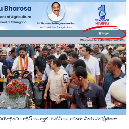
 ఉపయోగించి లాగిన్ అవ్వాలి. ఓటీపీ ఆధారంగా మీరు సురక్షితంగా