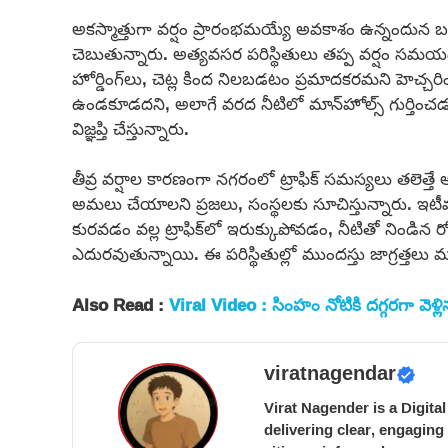
అకస్మాత్తుగా వర్షం ప్రారంభమయ్యే అవకాశం ఉన్నందున బయ
చెబుతున్నారు. అత్యవసర పరిస్థితులు తప్ప వర్షం సమయ
హోర్డింగ్‌లు, చెట్ల కింద నిలబడటం ప్రమాదకరమని హెచ్
ఉండకూడదని, అలాగే వరద నీటిలో మాన్‌హోల్స్ గుర్తించ
విజ్ఞప్తి చేస్తున్నారు.
తీవ్ర వర్షాల కారణంగా నగరంలో ట్రాఫిక్ సమస్యలు తలెత
అమలు చేయాలని ప్రజలు, సంస్థలకు సూచిస్తున్నారు. 
కురవడం వల్ల ట్రాఫిక్‌లో ఇరుక్కుపోవడం, నీటితో నిండిన
ఎదురవుతున్నాయి. ఈ పరిస్థితుల్లో ముందస్తు జాగ్రత్తలు 
Also Read :
Viral Video : సింహం నోటికి దగ్గరగా వెళ
viratnagendar
Virat Nagender is a Digita
delivering clear, engaging