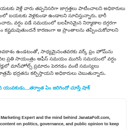
టకు వెళ్లే వారు తప్పనిసరిగా జాగ్రత్తలు పాటించాలని అధికారులు
ంలో బయటకు వెళ్లకుండా ఉండాలని సూచిస్తున్నారు. భారీ
చరించారు. వర్షం పడే సమయంలో బలహీనమైన నిర్మాణాల దగ్గరగా
డం కష్టమవుతుందనే కారణంగా ఆ ప్రాంతాలను తప్పించుకోవాలని
్తే అవకాశం ఉండటంతో, సాధ్యమైనంతవరకు వర్క్ ఫ్రం హోమ్‌ను
ఇటీవల ప్రతి సాయంత్రం ఆఫీస్ సమయం ముగిసే సమయంలో వర్షం
 రోడ్లలో మాన్‌హోల్స్ ప్రమాదం పెరగడం వంటి సమస్యలు
మాత్రమే భద్రతను కల్పిస్తాయని అధికారులు చెబుతున్నారు.
్లిన యువకుడు…తర్వాత ఏం జరిగిందో చూస్తే షాక్
l Marketing Expert and the mind behind JanataPoll.com,
 content on politics, governance, and public opinion to keep