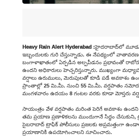
Heavy Rain Alert Hyderabad :
హైదరాబాద్‌లో మూడు
ఇబ్బందులకు గురి చేస్తున్నాడు. ఈ నేపథ్యంలో వాతావరణ
బంగాళాఖాతంలో ఏర్పడిన అల్పపీడనం ప్రభావంతో రాబోయే 2
ఉందని అధికారులు హెచ్చరిస్తున్నారు. ముఖ్యంగా మధ్యాహ
వర్షాలు ఉరుములు, మెరుపులతో కూడి పడే అవకాశం 
ప్రాంతాల్లో 25 మి.మీ. నుంచి 55 మి.మీ. వర్షపాతం న
మంగళవారం ఉదయం 8 గంటల వరకు కూడా మోస్తరు వర్షాలు
సాయంత్రం వేళ వర్షపాతం మరింత పెరిగే అవకాశం ఉందని అధ
తమ ప్రయాణ ప్రణాళికలను ముందుగానే సిద్ధం చేసుకుని, ట్రాఫ
సైబరాబాద్ ట్రాఫిక్ పోలీసులు ప్రజలకు అప్రమత్తంగా 
ప్రయాణానికి ఉపయోగించాలని సూచించారు.