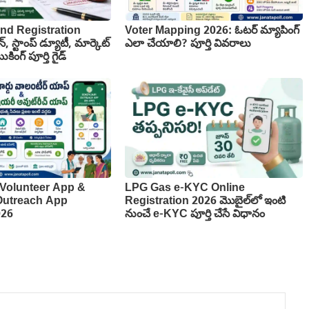
nd Registration
Voter Mapping 2026: ఓటర్ మ్యాపింగ్
న్, స్టాంప్ డ్యూటీ, మార్కెట్
ఎలా చేయాలి? పూర్తి వివరాలు
కింగ్ పూర్తి గైడ్
Volunteer App &
LPG Gas e-KYC Online
 Outreach App
Registration 2026 మొబైల్‌లో ఇంటి
026
నుంచే e-KYC పూర్తి చేసే విధానం