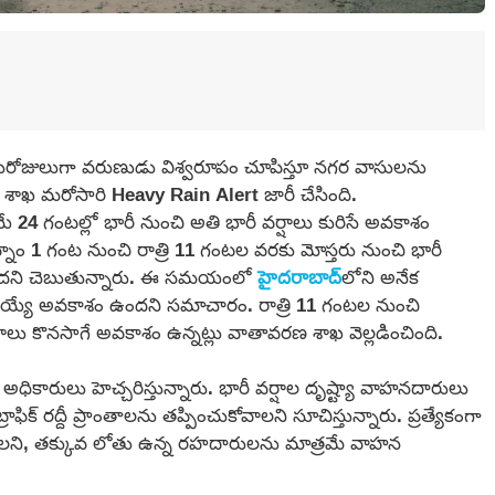
రోజులుగా వరుణుడు విశ్వరూపం చూపిస్తూ నగర వాసులను
 శాఖ మరోసారి Heavy Rain Alert జారీ చేసింది.
4 గంటల్లో భారీ నుంచి అతి భారీ వర్షాలు కురిసే అవకాశం
్నం 1 గంట నుంచి రాత్రి 11 గంటల వరకు మోస్తరు నుంచి భారీ
ఉందని చెబుతున్నారు. ఈ సమయంలో
హైదరాబాద్‌
లోని అనేక
మోదయ్యే అవకాశం ఉందని సమాచారం. రాత్రి 11 గంటల నుంచి
 కొనసాగే అవకాశం ఉన్నట్లు వాతావరణ శాఖ వెల్లడించింది.
ికారులు హెచ్చరిస్తున్నారు. భారీ వర్షాల దృష్ట్యా వాహనదారులు
ిక్ రద్దీ ప్రాంతాలను తప్పించుకోవాలని సూచిస్తున్నారు. ప్రత్యేకంగా
ఉండాలని, తక్కువ లోతు ఉన్న రహదారులను మాత్రమే వాహన