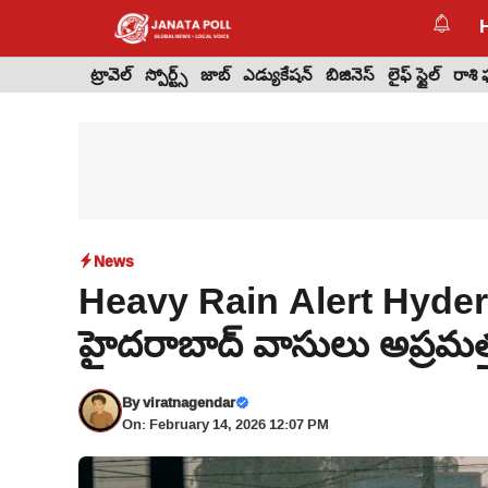
Skip
to
content
ట్రావెల్
స్పోర్ట్స్
జాబ్
ఎడ్యుకేషన్
బిజినెస్
లైఫ్ స్టైల్
రాశి
News
Heavy Rain Alert Hydera
హైదరాబాద్ వాసులు అప్రమత్
By
viratnagendar
On: February 14, 2026 12:07 PM