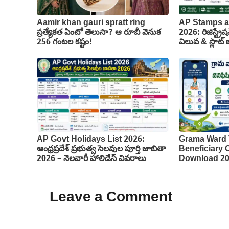
Aamir khan gauri spratt ring
AP Stamps a
ప్రత్యేకత ఏంటో తెలుసా? ఆ రూబీ వెనుక
2026: రిజిస్ట్రేష
256 గంటల కష్టం!
విలువ & స్లాట్ బు
AP Govt Holidays List 2026:
Grama Ward 
ఆంధ్రప్రదేశ్ ప్రభుత్వ సెలవుల పూర్తి జాబితా
Beneficiary
2026 – నెలవారీ హాలిడేస్ వివరాలు
Download 2
Leave a Comment
Comment