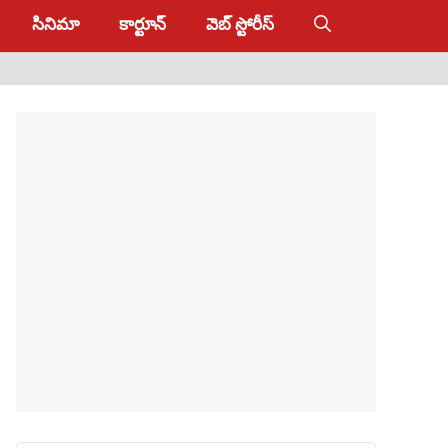
సినిమా
కార్టూన్
వెబ్ స్టోరీస్