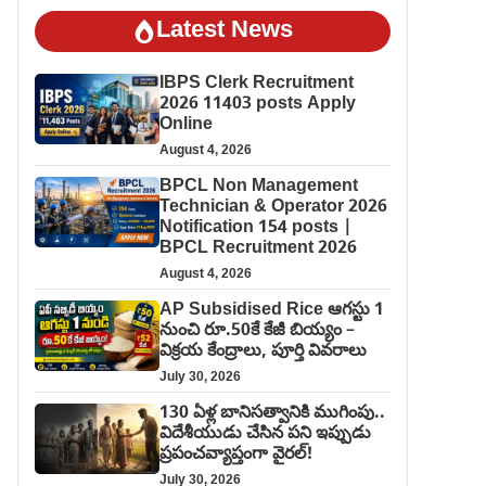
Latest News
IBPS Clerk Recruitment
2026 11403 posts Apply
Online
August 4, 2026
BPCL Non Management
Technician & Operator 2026
Notification 154 posts |
BPCL Recruitment 2026
August 4, 2026
AP Subsidised Rice ఆగస్టు 1
నుంచి రూ.50కే కేజీ బియ్యం –
విక్రయ కేంద్రాలు, పూర్తి వివరాలు
July 30, 2026
130 ఏళ్ల బానిసత్వానికి ముగింపు..
విదేశీయుడు చేసిన పని ఇప్పుడు
ప్రపంచవ్యాప్తంగా వైరల్!
July 30, 2026