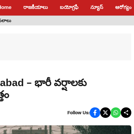
Home
రాజకీయాలు
బయోగ్రఫీ
న్యూస్
ఆరోగ్యం
 ఫలాలు
bad – భారీ వర్షాలకు
తం
Follow Us: