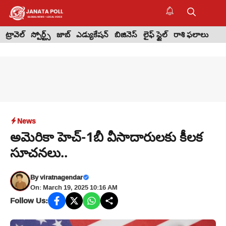
Skip
to
M
content
ట్రావెల్
స్పోర్ట్స్
జాబ్
ఎడ్యుకేషన్
బిజినెస్
లైఫ్ స్టైల్
రాశి ఫలాలు
News
అమెరికా హెచ్-1బీ వీసాదారులకు కీలక
సూచనలు..
By
viratnagendar
On: March 19, 2025 10:16 AM
Follow Us: