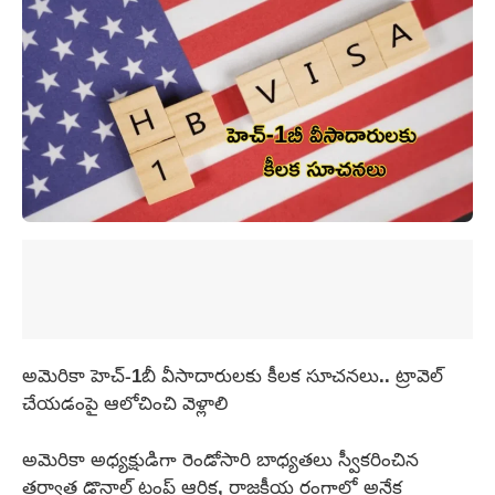
అమెరికా హెచ్-1బీ వీసాదారులకు కీలక సూచనలు.. ట్రావెల్
చేయడంపై ఆలోచించి వెళ్లాలి
అమెరికా అధ్యక్షుడిగా రెండోసారి బాధ్యతలు స్వీకరించిన
తర్వాత డొనాల్డ్ ట్రంప్ ఆర్థిక, రాజకీయ రంగాల్లో అనేక