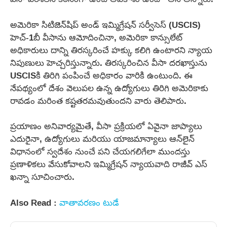
అమెరికా సిటిజెన్‌షిప్ అండ్ ఇమ్మిగ్రేషన్ సర్వీసెస్ (USCIS)
హెచ్-1బీ వీసాను ఆమోదించినా, అమెరికా కాన్సులేట్
అధికారులు దాన్ని తిరస్కరించే హక్కు కలిగి ఉంటారని న్యాయ
నిపుణులు హెచ్చరిస్తున్నారు. తిరస్కరించిన వీసా దరఖాస్తును
USCISకి తిరిగి పంపించే అధికారం వారికి ఉంటుంది. ఈ
నేపథ్యంలో దేశం వెలుపల ఉన్న ఉద్యోగులు తిరిగి అమెరికాకు
రావడం మరింత కష్టతరమవుతుందని వారు తెలిపారు.
ప్రయాణం అనివార్యమైతే, వీసా ప్రక్రియలో ఏవైనా జాప్యాలు
ఎదురైనా, ఉద్యోగులు మరియు యాజమాన్యాలు ఆన్‌లైన్
విధానంలో స్వదేశం నుంచే పని చేయగలిగేలా ముందస్తు
ప్రణాళికలు వేసుకోవాలని ఇమ్మిగ్రేషన్ న్యాయవాది రాజీవ్ ఎస్
ఖన్నా సూచించారు.
Also Read :
వాతావరణం టుడే