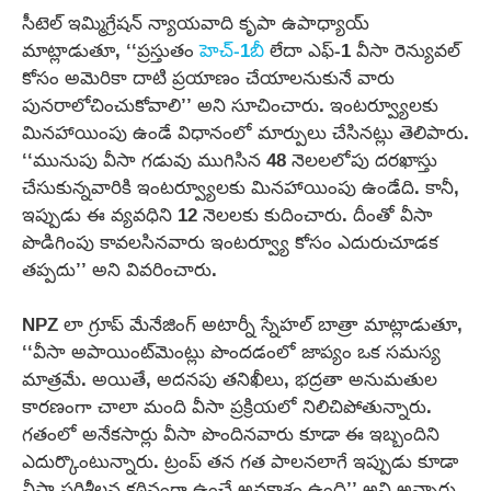
సీటెల్ ఇమ్మిగ్రేషన్ న్యాయవాది కృపా ఉపాధ్యాయ్
మాట్లాడుతూ, ‘‘ప్రస్తుతం
హెచ్-1బీ
లేదా ఎఫ్-1 వీసా రెన్యువల్
కోసం అమెరికా దాటి ప్రయాణం చేయాలనుకునే వారు
పునరాలోచించుకోవాలి’’ అని సూచించారు. ఇంటర్వ్యూలకు
మినహాయింపు ఉండే విధానంలో మార్పులు చేసినట్లు తెలిపారు.
‘‘మునుపు వీసా గడువు ముగిసిన 48 నెలలలోపు దరఖాస్తు
చేసుకున్నవారికి ఇంటర్వ్యూలకు మినహాయింపు ఉండేది. కానీ,
ఇప్పుడు ఈ వ్యవధిని 12 నెలలకు కుదించారు. దీంతో వీసా
పొడిగింపు కావలసినవారు ఇంటర్వ్యూ కోసం ఎదురుచూడక
తప్పదు’’ అని వివరించారు.
NPZ లా గ్రూప్ మేనేజింగ్ అటార్నీ స్నేహల్ బాత్రా మాట్లాడుతూ,
‘‘వీసా అపాయింట్‌మెంట్లు పొందడంలో జాప్యం ఒక సమస్య
మాత్రమే. అయితే, అదనపు తనిఖీలు, భద్రతా అనుమతుల
కారణంగా చాలా మంది వీసా ప్రక్రియలో నిలిచిపోతున్నారు.
గతంలో అనేకసార్లు వీసా పొందినవారు కూడా ఈ ఇబ్బందిని
ఎదుర్కొంటున్నారు. ట్రంప్ తన గత పాలనలాగే ఇప్పుడు కూడా
వీసా పరిశీలన కఠినంగా ఉంచే అవకాశం ఉంది’’ అని అన్నారు.