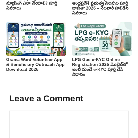
మ్యాపింగ్ ఎలా చేయాలి? పూర్తి
ఆంధ్రప్రదేశ్ ప్రభుత్వ సెలవుల పూర్తి
వివరాలు
జాబితా 2026 – నెలవారీ హాలిడేస్
వివరాలు
Grama Ward Volunteer App
LPG Gas e-KYC Online
& Beneficiary Outreach App
Registration 2026 మొబైల్‌లో
Download 2026
ఇంటి నుంచే e-KYC పూర్తి చేసే
విధానం
Leave a Comment
Comment