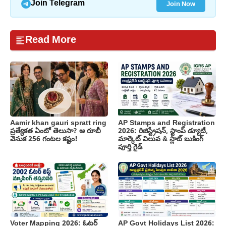
Join Now
Join Telegram
Read More
Aamir khan gauri spratt ring
AP Stamps and Registration
ప్రత్యేకత ఏంటో తెలుసా? ఆ రూబీ
2026: రిజిస్ట్రేషన్, స్టాంప్ డ్యూటీ,
వెనుక 256 గంటల కష్టం!
మార్కెట్ విలువ & స్లాట్ బుకింగ్
పూర్తి గైడ్
Voter Mapping 2026: ఓటర్
AP Govt Holidays List 2026: