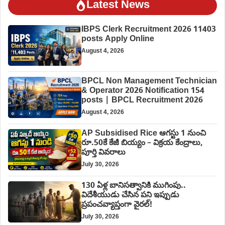
Latest News
IBPS Clerk Recruitment 2026 11403
posts Apply Online
August 4, 2026
BPCL Non Management Technician
& Operator 2026 Notification 154
posts | BPCL Recruitment 2026
August 4, 2026
AP Subsidised Rice ఆగస్టు 1 నుంచి
రూ.50కే కేజీ బియ్యం – విక్రయ కేంద్రాలు,
పూర్తి వివరాలు
July 30, 2026
130 ఏళ్ల బానిసత్వానికి ముగింపు..
విదేశీయుడు చేసిన పని ఇప్పుడు
ప్రపంచవ్యాప్తంగా వైరల్!
July 30, 2026