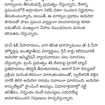
మార్పులను తీసుకువచ్చే ప్రయత్నం చేస్తున్నారు. దేశాన్ని
ప్రపంచంలోనే అగ్రగామిగా నిలిపే దిశగా సంచలన నిర్ణయాలు
తీసుకుంటున్నారు. అయితే, ఈ మార్పుల ప్రభావం అమెరికా
పౌరులతో పాటు ప్రపంచ వ్యాప్తంగా వలసదారులపై కూడా
పడుతోంది. ముఖ్యంగా వీసాల నిబంధనలను మరింత
కఠినతరం చేస్తున్నారు.
హెచ్-1బీ వీసాదారులు, వారి జీవిత భాగస్వాములు (F-1 వీసా
హోల్డర్లు), అంతర్జాతీయ విద్యార్థులు, గ్రీన్ కార్డు కలిగినవారికి
అమెరికా ఇమ్మిగ్రేషన్ న్యాయవాదులు పలు సూచనలు
చేస్తున్నారు. ట్రంప్ ప్రభుత్వం 41 దేశాలపై ట్రావెల్ బ్యాన్
ప్రతిపాదనలు తెరపైకి తీసుకురావడం, అలాగే వీసా రెన్యువల్
ప్రక్రియ మరింత కఠినంగా మారుతుండటంతో, స్వదేశానికి వెళ్లిన
వారికీ తిరిగి అమెరికా రావడం సవాలుగా మారనుంది. అమెరికా
కాన్సులేట్లలో స్టాంపింగ్ ఆలస్యం, విమానాశ్రయాల్లో గట్టి
తనిఖీలు, నిర్బంధం వంటి సమస్యలు ఎదురయ్యే
అవకాశముందని నిపుణులు హెచ్చరిస్తున్నారు.