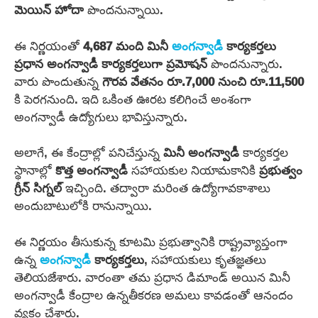
మెయిన్ హోదా
పొందనున్నాయి.
ఈ నిర్ణయంతో
4,687 మంది మినీ
అంగన్వాడీ
కార్యకర్తలు
ప్రధాన అంగన్వాడీ కార్యకర్తలుగా
ప్రమోషన్
పొందనున్నారు.
వారు పొందుతున్న
గౌరవ వేతనం రూ.7,000 నుంచి రూ.11,500
కి పెరగనుంది. ఇది ఒకింత ఊరట కలిగించే అంశంగా
అంగన్వాడీ ఉద్యోగులు భావిస్తున్నారు.
అలాగే, ఈ కేంద్రాల్లో పనిచేస్తున్న
మినీ అంగన్వాడీ
కార్యకర్తల
స్థానాల్లో
కొత్త అంగన్వాడీ
సహాయకుల నియామకానికి
ప్రభుత్వం
గ్రీన్ సిగ్నల్
ఇచ్చింది. తద్వారా మరింత ఉద్యోగావకాశాలు
అందుబాటులోకి రానున్నాయి.
ఈ నిర్ణయం తీసుకున్న కూటమి ప్రభుత్వానికి రాష్ట్రవ్యాప్తంగా
ఉన్న
అంగన్వాడీ
కార్యకర్తలు
, సహాయకులు కృతజ్ఞతలు
తెలియజేశారు. వారంతా తమ ప్రధాన డిమాండ్ అయిన మినీ
అంగన్వాడీ కేంద్రాల ఉన్నతీకరణ అమలు కావడంతో ఆనందం
వ్యక్తం చేశారు.