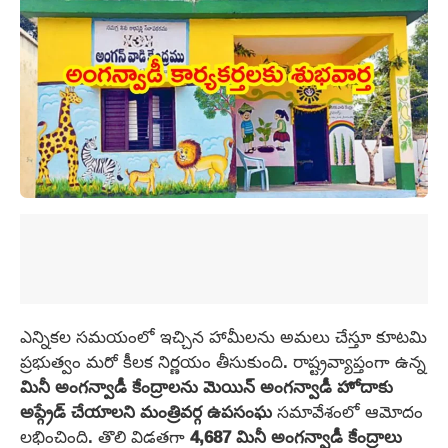
ఎన్నికల సమయంలో ఇచ్చిన హామీలను అమలు చేస్తూ కూటమి
ప్రభుత్వం మరో కీలక నిర్ణయం తీసుకుంది. రాష్ట్రవ్యాప్తంగా ఉన్న
మినీ అంగన్వాడీ కేంద్రాలను
మెయిన్ అంగన్వాడీ హోదాకు
అప్గ్రేడ్ చేయాలని
మంత్రివర్గ ఉపసంఘ
సమావేశంలో ఆమోదం
లభించింది. తొలి విడతగా
4,687 మినీ
అంగన్వాడీ కేంద్రాలు