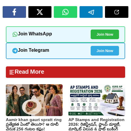
Join Now
Join WhatsApp
Join Now
Join Telegram
Read More
Aamir khan gauri spratt ring
AP Stamps and Registration
ప్రత్యేకత ఏంటో తెలుసా? ఆ రూబీ
2026: రిజిస్ట్రేషన్, స్టాంప్ డ్యూటీ,
వెనుక 256 గంటల కష్టం!
మార్కెట్ విలువ & స్లాట్ బుకింగ్