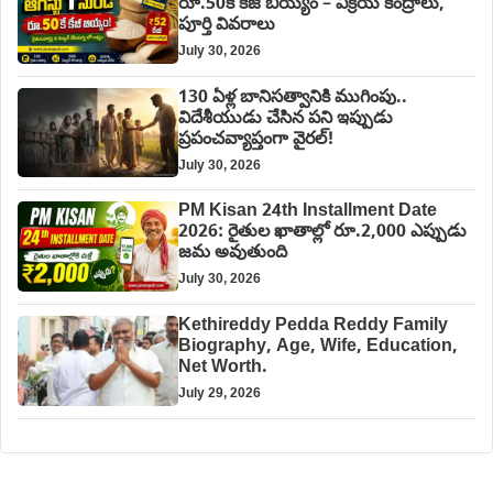
రూ.50కే కేజీ బియ్యం – విక్రయ కేంద్రాలు,
పూర్తి వివరాలు
July 30, 2026
130 ఏళ్ల బానిసత్వానికి ముగింపు..
విదేశీయుడు చేసిన పని ఇప్పుడు
ప్రపంచవ్యాప్తంగా వైరల్!
July 30, 2026
PM Kisan 24th Installment Date
2026: రైతుల ఖాతాల్లో రూ.2,000 ఎప్పుడు
జమ అవుతుంది
July 30, 2026
Kethireddy Pedda Reddy Family
Biography, Age, Wife, Education,
Net Worth.
July 29, 2026