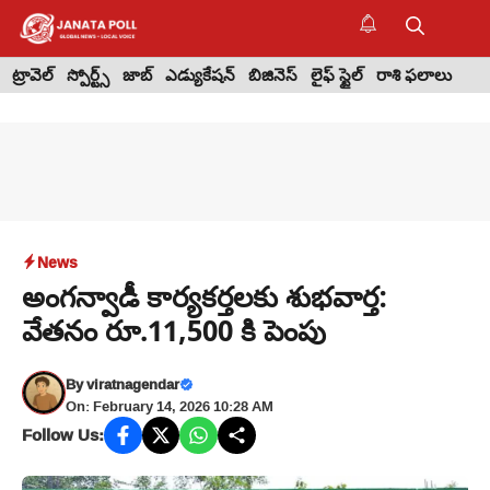
Skip
to
M
content
ట్రావెల్
స్పోర్ట్స్
జాబ్
ఎడ్యుకేషన్
బిజినెస్
లైఫ్ స్టైల్
రాశి ఫలాలు
News
అంగన్వాడీ కార్యకర్తలకు శుభవార్త:
వేతనం రూ.11,500 కి పెంపు
By
viratnagendar
On: February 14, 2026 10:28 AM
Follow Us: