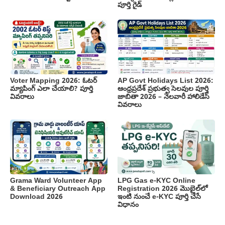
పూర్తి గైడ్
Voter Mapping 2026: ఓటర్
AP Govt Holidays List 2026:
మ్యాపింగ్ ఎలా చేయాలి? పూర్తి
ఆంధ్రప్రదేశ్ ప్రభుత్వ సెలవుల పూర్తి
వివరాలు
జాబితా 2026 – నెలవారీ హాలిడేస్
వివరాలు
Grama Ward Volunteer App
LPG Gas e-KYC Online
& Beneficiary Outreach App
Registration 2026 మొబైల్‌లో
Download 2026
ఇంటి నుంచే e-KYC పూర్తి చేసే
విధానం