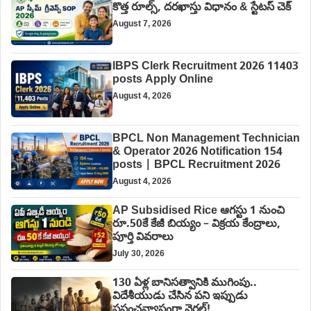
కొత్త రూల్స్, దరఖాస్తు విధానం & స్టేటస్ చెక్
August 7, 2026
IBPS Clerk Recruitment 2026 11403
posts Apply Online
August 4, 2026
BPCL Non Management Technician
& Operator 2026 Notification 154
posts | BPCL Recruitment 2026
August 4, 2026
AP Subsidised Rice ఆగస్టు 1 నుంచి
రూ.50కే కేజీ బియ్యం – విక్రయ కేంద్రాలు,
పూర్తి వివరాలు
July 30, 2026
130 ఏళ్ల బానిసత్వానికి ముగింపు..
విదేశీయుడు చేసిన పని ఇప్పుడు
ప్రపంచవ్యాప్తంగా వైరల్!