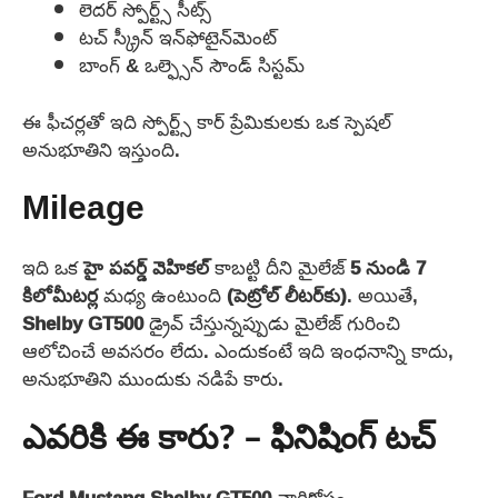
లెదర్ స్పోర్ట్స్ సీట్స్
టచ్ స్క్రీన్ ఇన్‌ఫోటైన్‌మెంట్
బాంగ్ & ఒల్ఫ్సెన్ సౌండ్ సిస్టమ్
ఈ ఫీచర్లతో ఇది స్పోర్ట్స్ కార్ ప్రేమికులకు ఒక స్పెషల్
అనుభూతిని ఇస్తుంది.
Mileage
ఇది ఒక
హై పవర్డ్ వెహికల్
కాబట్టి దీని మైలేజ్
5 నుండి 7
కిలోమీటర్ల
మధ్య ఉంటుంది
(పెట్రోల్
లీటర్‌కు)
. అయితే,
Shelby GT500
డ్రైవ్ చేస్తున్నప్పుడు మైలేజ్ గురించి
ఆలోచించే అవసరం లేదు. ఎందుకంటే ఇది ఇంధనాన్ని కాదు,
అనుభూతిని ముందుకు నడిపే కారు.
ఎవరికి ఈ కారు? – ఫినిషింగ్ టచ్
Ford Mustang Shelby GT500
వారికోసం