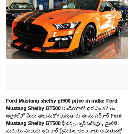
Ford Mustang shelby gt500 price in india
:
Ford
Mustang Shelby GT500
ఇండియాలో ధర ఎంత? ఈ
ఆర్టికల్‌లో మీరు తెలుసుకోగలుగుతారు ఈ సూపర్‌కార్
Ford
Mustang Shelby GT500
ఫీచర్స్, స్పెసిఫికేషన్లు, మైలేజ్,
మరియు ఎందుకు ఇది కార్ ప్రేమికుల కలల కారు అవుతుందో