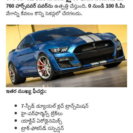
760 హార్స్‌పవర్
పవర్‌ను
ఉత్పత్తి చేస్తుంది.
0 నుండి 100 కి.మీ
వేగాన్ని కేవలం కొన్ని సెకన్లలో చేరగలదు.
ఇతర ముఖ్య ఫీచర్లు:
7-స్పీడ్ డ్యూయల్ క్లచ్ ట్రాన్స్‌మిషన్
హై-పర్‌ఫార్మెన్స్ బ్రేక్‌లు
యాక్టివ్ ఏరోడైనమిక్స్
ట్రాక్-ఫోకస్‌డ్ సస్పెన్షన్