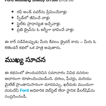
రఫ్ అండ్ పవర్‌ను ప్రేమించేవాళ్లు
స్పీడ్‌లో జీవించే వాళ్లు
స్టైల్‌కు ప్రాధాన్యత ఇచ్చేవాళ్లు
ప్రతి డ్రైవ్‌ను ఓ జర్నీగా భావించే వాళ్లు
ఈ కార్ నడిపేటప్పుడు మీరు కేవలం డ్రైవర్ కాదు – మీరు ఓ
లెజెండరీ కథలో ఒక పాత్ర అవుతారు.
ముఖ్య సూచన
ఈ కథనంలో పొందుపరిచిన సమాచారం వివిధ వనరుల
ఆధారంగా రూపొందించబడింది. ధరలు, ఫీచర్లు, మరియు
మైలేజ్ ప్రాంతానుసారంగా మారవచ్చు. ఖరీదుకు ముందుగా
దయచేసి
Ford
అధికారిక వెబ్‌సైట్ లేదా స్థానిక డీలర్‌షిప్‌ను
సంప్రదించండి.