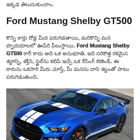
ఇక్కడ తెలుసుకుందాం.
Ford Mustang Shelby GT500
కొన్ని కార్లు రోడ్ల మీద పరుగెడతాయి, మరికొన్ని మన
హృదయాలలో ఊపిరి పీలుస్తాయి.
Ford Mustang Shelby
GT500
కార్ కాదు అది ఒక అనుభూతి. ఇది సరికొత్త రకమైన
శబ్దాన్ని, శక్తిని, స్టైల్‌ను కలిపి ఇచ్చే ఒక రేసింగ్ లెజెండ్. ఈ
కారును ఒకసారి మీరు చూస్తే, మీ మనసు దాని శబ్దంతో పాటు
పరుగెడుతుంది.