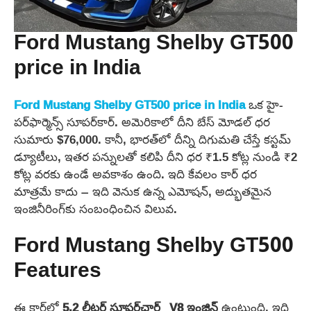
Ford Mustang Shelby GT500
price in India
Ford Mustang Shelby GT500
price in India
ఒక హై-
పర్‌ఫార్మెన్స్ సూపర్‌కార్. అమెరికాలో దీని బేస్ మోడల్ ధర
సుమారు $76,000. కానీ, భారత్‌లో దీన్ని దిగుమతి చేస్తే కస్టమ్
డ్యూటీలు, ఇతర పన్నులతో కలిపి దీని ధర ₹1.5 కోట్ల నుండి ₹2
కోట్ల వరకు ఉండే అవకాశం ఉంది. ఇది కేవలం కార్ ధర
మాత్రమే కాదు – ఇది వెనుక ఉన్న ఎమోషన్, అద్భుతమైన
ఇంజినీరింగ్‌కు సంబంధించిన విలువ.
Ford Mustang Shelby GT500
Features
ఈ కార్‌లో
5.2 లీటర్ సూపర్‌చార్జ్డ్ V8 ఇంజిన్
ఉంటుంది, ఇది