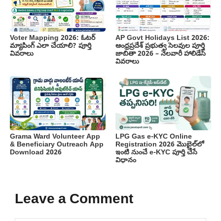
Voter Mapping 2026: ఓటర్
AP Govt Holidays List 2026:
మ్యాపింగ్ ఎలా చేయాలి? పూర్తి
ఆంధ్రప్రదేశ్ ప్రభుత్వ సెలవుల పూర్తి
వివరాలు
జాబితా 2026 – నెలవారీ హాలిడేస్
వివరాలు
Grama Ward Volunteer App
LPG Gas e-KYC Online
& Beneficiary Outreach App
Registration 2026 మొబైల్‌లో
Download 2026
ఇంటి నుంచే e-KYC పూర్తి చేసే
విధానం
Leave a Comment