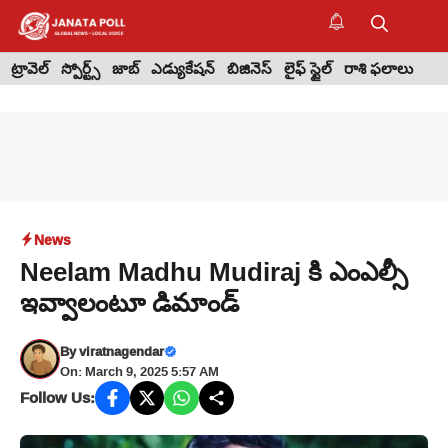
Skip
to
M
content
ట్రావెల్
స్పోర్ట్స్
జాబ్
ఎడ్యుకేషన్
బిజినెస్
లైఫ్ స్టైల్
రాశి ఫలాలు
News
Neelam Madhu Mudiraj కి ఎంఎల్సీ
ఇవ్వాలంటూ డిమాండ్
By
viratnagendar
On: March 9, 2025 5:57 AM
Follow Us: