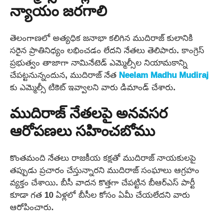
న్యాయం జరగాలి
తెలంగాణలో అత్యధిక జనాభా కలిగిన ముదిరాజ్ కులానికి
సరైన ప్రాతినిధ్యం లభించడం లేదని నేతలు తెలిపారు. కాంగ్రెస్
ప్రభుత్వం తాజాగా నామినేటెడ్ ఎమ్మెల్సీల నియామకాన్ని
చేపట్టనున్నందున, ముదిరాజ్ నేత
Neelam Madhu Mudiraj
కు ఎమ్మెల్సీ టికెట్ ఇవ్వాలని వారు డిమాండ్ చేశారు.
ముదిరాజ్ నేతలపై అనవసర
ఆరోపణలు సహించబోము
కొంతమంది నేతలు రాజకీయ కక్షతో ముదిరాజ్ నాయకులపై
తప్పుడు ప్రచారం చేస్తున్నారని ముదిరాజ్ సంఘాలు ఆగ్రహం
వ్యక్తం చేశాయి. బీసీ వాదన కొత్తగా చేపట్టిన బీఆర్ఎస్ పార్టీ
కూడా గత 10 ఏళ్లలో బీసీల కోసం ఏమీ చేయలేదని వారు
ఆరోపించారు.