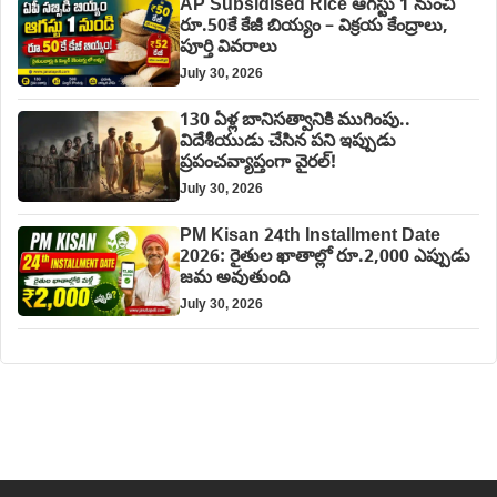
AP Subsidised Rice ఆగస్టు 1 నుంచి
రూ.50కే కేజీ బియ్యం – విక్రయ కేంద్రాలు,
పూర్తి వివరాలు
July 30, 2026
130 ఏళ్ల బానిసత్వానికి ముగింపు..
విదేశీయుడు చేసిన పని ఇప్పుడు
ప్రపంచవ్యాప్తంగా వైరల్!
July 30, 2026
PM Kisan 24th Installment Date
2026: రైతుల ఖాతాల్లో రూ.2,000 ఎప్పుడు
జమ అవుతుంది
July 30, 2026