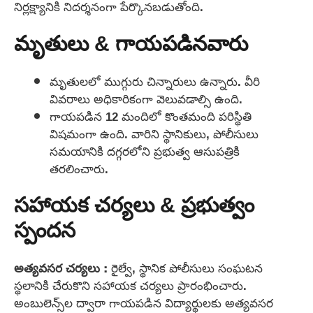
నిర్లక్ష్యానికి నిదర్శనంగా పేర్కొనబడుతోంది.
మృతులు & గాయపడినవారు
మృతులలో ముగ్గురు చిన్నారులు ఉన్నారు. వీరి
వివరాలు అధికారికంగా వెలువడాల్సి ఉంది.
గాయపడిన 12 మందిలో కొంతమంది పరిస్థితి
విషమంగా ఉంది. వారిని స్థానికులు, పోలీసులు
సమయానికి దగ్గరలోని ప్రభుత్వ ఆసుపత్రికి
తరలించారు.
సహాయక చర్యలు & ప్రభుత్వం
స్పందన
అత్యవసర చర్యలు :
రైల్వే, స్థానిక పోలీసులు సంఘటన
స్థలానికి చేరుకొని సహాయక చర్యలు ప్రారంభించారు.
అంబులెన్స్‌ల ద్వారా గాయపడిన విద్యార్థులకు అత్యవసర