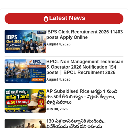
Latest News
IBPS Clerk Recruitment 2026 11403
posts Apply Online
August 4, 2026
BPCL Non Management Technician
& Operator 2026 Notification 154
posts | BPCL Recruitment 2026
August 4, 2026
AP Subsidised Rice ఆగస్టు 1 నుంచి
రూ.50కే కేజీ బియ్యం – విక్రయ కేంద్రాలు,
పూర్తి వివరాలు
July 30, 2026
130 ఏళ్ల బానిసత్వానికి ముగింపు..
విదేశీయుడు చేసిన పని ఇప్పుడు