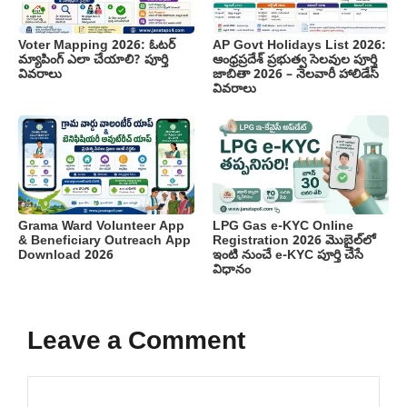
Voter Mapping 2026: ఓటర్
AP Govt Holidays List 2026:
మ్యాపింగ్ ఎలా చేయాలి? పూర్తి
ఆంధ్రప్రదేశ్ ప్రభుత్వ సెలవుల పూర్తి
వివరాలు
జాబితా 2026 – నెలవారీ హాలిడేస్
వివరాలు
Grama Ward Volunteer App
LPG Gas e-KYC Online
& Beneficiary Outreach App
Registration 2026 మొబైల్‌లో
Download 2026
ఇంటి నుంచే e-KYC పూర్తి చేసే
విధానం
Leave a Comment
Comment