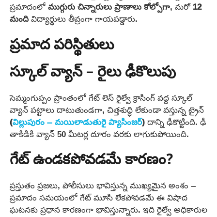
ప్రమాదంలో
ముగ్గురు చిన్నారులు
ప్రాణాలు కోల్పోగా
, మరో
12
మంది
విద్యార్థులు తీవ్రంగా గాయపడ్డారు.
ప్రమాద పరిస్థితులు
స్కూల్ వ్యాన్ – రైలు ఢీకొలుపు
సెమ్మంగుప్పం ప్రాంతంలో గేట్ లెస్ రైల్వే క్రాసింగ్ వద్ద స్కూల్
వ్యాన్ పట్టాలు దాటుతుండగా, చిత్తశుద్ధి లేకుండా వస్తున్న ట్రైన్
(
విల్లుపురం – మయిలాడుతురై ప్యాసింజర్
)
దాన్ని ఢీకొట్టింది. ఢీ
తాకిడికి వ్యాన్ 50 మీటర్ల దూరం వరకు లాగుకుపోయింది.
గేట్‌ ఉండకపోవడమే కారణం?
ప్రస్తుతం ప్రజలు, పోలీసులు భావిస్తున్న ముఖ్యమైన అంశం –
ప్రమాదం సమయంలో గేట్ మూసి లేకపోవడమే ఈ విషాద
ఘటనకు ప్రధాన కారణంగా భావిస్తున్నారు. ఇది రైల్వే అధికారుల