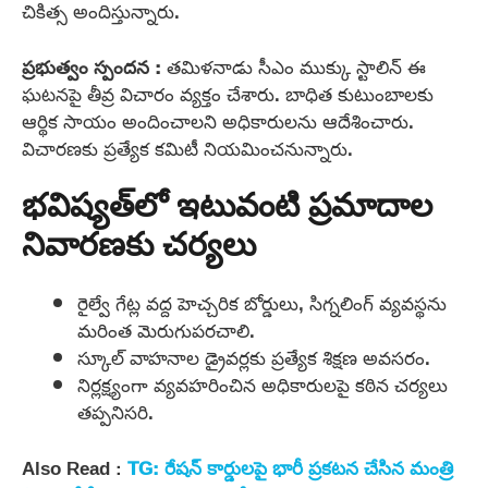
చికిత్స అందిస్తున్నారు.
ప్రభుత్వం స్పందన :
తమిళనాడు సీఎం ముక్కు స్టాలిన్ ఈ
ఘటనపై తీవ్ర విచారం వ్యక్తం చేశారు. బాధిత కుటుంబాలకు
ఆర్థిక సాయం అందించాలని అధికారులను ఆదేశించారు.
విచారణకు ప్రత్యేక కమిటీ నియమించనున్నారు.
భవిష్యత్‌లో ఇటువంటి ప్రమాదాల
నివారణకు చర్యలు
రైల్వే గేట్ల వద్ద హెచ్చరిక బోర్డులు, సిగ్నలింగ్ వ్యవస్థను
మరింత మెరుగుపరచాలి.
స్కూల్ వాహనాల డ్రైవర్లకు ప్రత్యేక శిక్షణ అవసరం.
నిర్లక్ష్యంగా వ్యవహరించిన అధికారులపై కఠిన చర్యలు
తప్పనిసరి.
Also Read :
TG: రేషన్ కార్డులపై భారీ ప్రకటన చేసిన మంత్రి