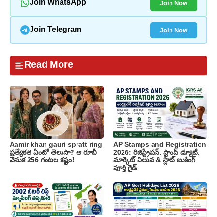
Join Now
Join WhatsApp
Join Now
Join Telegram
Read More
Aamir khan gauri spratt ring
AP Stamps and Registration
ప్రత్యేకత ఏంటో తెలుసా? ఆ రూబీ
2026: రిజిస్ట్రేషన్, స్టాంప్ డ్యూటీ,
వెనుక 256 గంటల కష్టం!
మార్కెట్ విలువ & స్లాట్ బుకింగ్
పూర్తి గైడ్