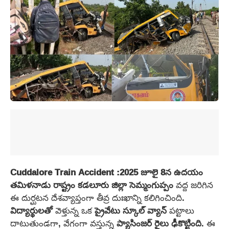
Cuddalore Train Accident :2025 జూలై 8న ఉదయం
తమిళనాడు రాష్ట్రం
కడలూరు జిల్లా సెమ్మంగుప్పం
వద్ద జరిగిన
ఈ దుర్ఘటన దేశవ్యాప్తంగా తీవ్ర దుఃఖాన్ని కలిగించింది.
విద్యార్థులతో
వెళ్తున్న ఒక
ప్రైవేటు స్కూల్ వ్యాన్
పట్టాలు
దాటుతుండగా, వేగంగా వస్తున్న
ప్యాసింజర్ రైలు
ఢీకొట్టింది
. ఈ