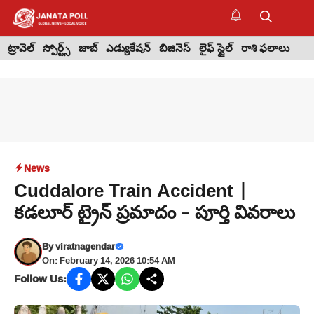
Skip
to
M
content
ట్రావెల్
స్పోర్ట్స్
జాబ్
ఎడ్యుకేషన్
బిజినెస్
లైఫ్ స్టైల్
రాశి ఫలాలు
News
Cuddalore Train Accident |
కడలూర్ ట్రైన్ ప్రమాదం – పూర్తి వివరాలు
By
viratnagendar
On: February 14, 2026 10:54 AM
Follow Us: