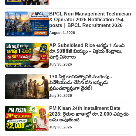
BPCL Non Management Technician
& Operator 2026 Notification 154
posts | BPCL Recruitment 2026
August 4, 2026
AP Subsidised Rice ఆగస్టు 1 నుంచి
రూ.50కే కేజీ బియ్యం – విక్రయ కేంద్రాలు,
పూర్తి వివరాలు
July 30, 2026
130 ఏళ్ల బానిసత్వానికి ముగింపు..
విదేశీయుడు చేసిన పని ఇప్పుడు
ప్రపంచవ్యాప్తంగా వైరల్!
July 30, 2026
PM Kisan 24th Installment Date
2026: రైతుల ఖాతాల్లో రూ.2,000 ఎప్పుడు
జమ అవుతుంది
July 30, 2026