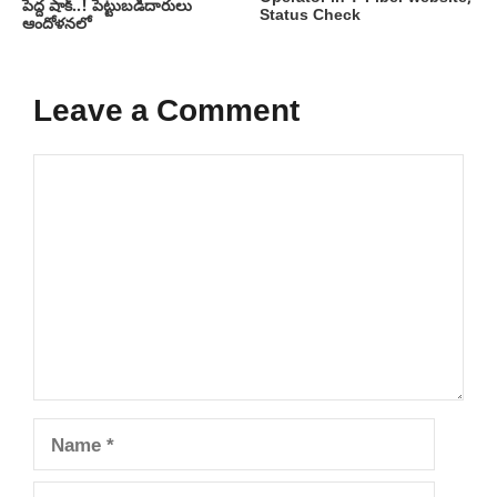
పెద్ద షాక్..! పెట్టుబడిదారులు
Status Check
ఆందోళనలో
Leave a Comment
Comment
Name
Email