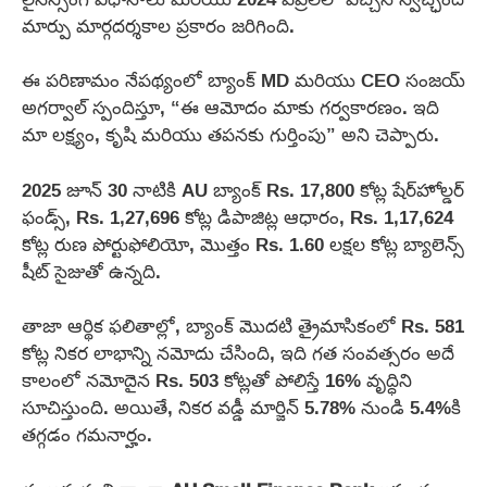
మార్పు మార్గదర్శకాల ప్రకారం జరిగింది.
ఈ పరిణామం నేపథ్యంలో బ్యాంక్ MD మరియు CEO సంజయ్
అగర్వాల్ స్పందిస్తూ, “ఈ ఆమోదం మాకు గర్వకారణం. ఇది
మా లక్ష్యం, కృషి మరియు తపనకు గుర్తింపు” అని చెప్పారు.
2025 జూన్ 30 నాటికి AU బ్యాంక్ Rs. 17,800 కోట్ల షేర్‌హోల్డర్
ఫండ్స్, Rs. 1,27,696 కోట్ల డిపాజిట్ల ఆధారం, Rs. 1,17,624
కోట్ల రుణ పోర్టుఫోలియో, మొత్తం Rs. 1.60 లక్షల కోట్ల బ్యాలెన్స్
షీట్ సైజుతో ఉన్నది.
తాజా ఆర్థిక ఫలితాల్లో, బ్యాంక్ మొదటి త్రైమాసికంలో Rs. 581
కోట్ల నికర లాభాన్ని నమోదు చేసింది, ఇది గత సంవత్సరం అదే
కాలంలో నమోదైన Rs. 503 కోట్లతో పోలిస్తే 16% వృద్ధిని
సూచిస్తుంది. అయితే, నికర వడ్డీ మార్జిన్ 5.78% నుండి 5.4%కి
తగ్గడం గమనార్హం.