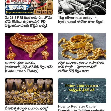
మే 26న RBI కీలక అడుగు.. హోమ్
1kg silver rate today in
లోన్ EMIలు తగ్గుతాయా? FD
hyderabad ఈరోజు తాజా రేట్లు!
పెట్టుబడిదారులకు గోల్డెన్ ఛాన్స్!
బంగారం ధరల పతనం..
తగ్గిన బంగారం ధరలు: మహిళలకు
హైదరాబాద్, చెన్నైలో నేటి రేట్లు ఇవే!
గుడ్ న్యూస్… హైదరాబాద్‌లో
(Gold Prices Today)
ఈరోజు గోల్డ్ రేట్లు ఇలా!
How to Register Cable
దీపావళి తర్వాత బంగారం ధరల్లో
Operator in T-Fiber website,