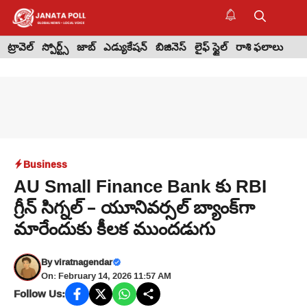
Skip
to
M
content
ట్రావెల్
స్పోర్ట్స్
జాబ్
ఎడ్యుకేషన్
బిజినెస్
లైఫ్ స్టైల్
రాశి ఫలాలు
Business
AU Small Finance Bank కు RBI
గ్రీన్ సిగ్నల్ – యూనివర్సల్ బ్యాంక్‌గా
మారేందుకు కీలక ముందడుగు
By
viratnagendar
On: February 14, 2026 11:57 AM
Follow Us: