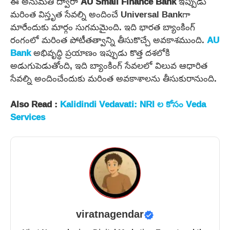
ఈ అనుమతి ద్వారా
AU Small Finance Bank
ఇప్పుడు
మరింత విస్తృత సేవల్ని అందించే Universal Bankగా
మారేందుకు మార్గం సుగమమైంది. ఇది భారత బ్యాంకింగ్
రంగంలో మరింత పోటీతత్వాన్ని తీసుకొచ్చే అవకాశముంది.
AU
Bank
అభివృద్ధి ప్రయాణం ఇప్పుడు కొత్త దశలోకి
అడుగుపెడుతోంది, ఇది బ్యాంకింగ్ సేవలలో విలువ ఆధారిత
సేవల్ని అందించేందుకు మరింత అవకాశాలను తీసుకురానుంది.
Also Read :
Kalidindi Vedavati: NRI ల కోసం Veda
Services
viratnagendar