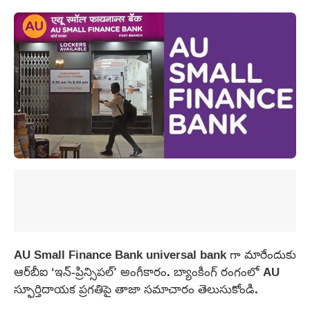
AU Small Finance Bank universal bank గా మారేందుకు
ఆర్‌బీఐ ‘ఇన్-ప్రిన్సిపల్’ అంగీకారం. బ్యాంకింగ్ రంగంలో AU
స్ఫూర్తిదాయక ప్రగతిపై తాజా సమాచారం తెలుసుకోండి.