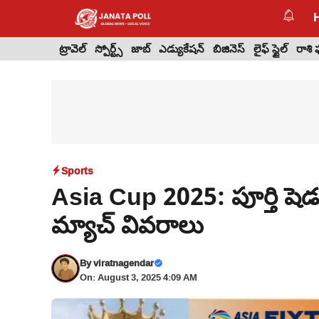
Skip
to
content
ట్రావెల్
స్పోర్ట్స్
జాబ్
ఎడ్యుకేషన్
బిజినెస్
లైఫ్ స్టైల్
రాశి
Sports
Asia Cup 2025: పూర్తి షెడ
మ్యాచ్ వివరాలు
By
viratnagendar
On: August 3, 2025 4:09 AM