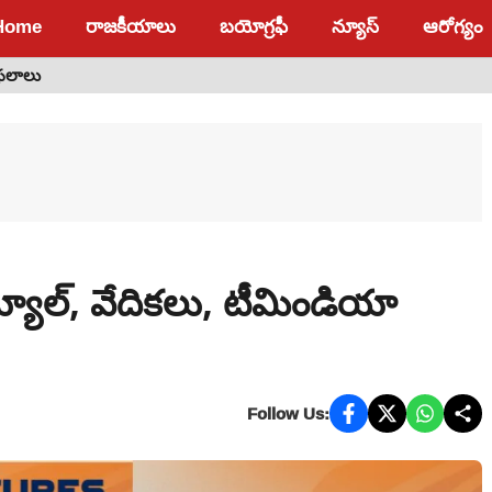
Home
రాజకీయాలు
బయోగ్రఫీ
న్యూస్
ఆరోగ్యం
 ఫలాలు
్యూల్, వేదికలు, టీమిండియా
Follow Us: