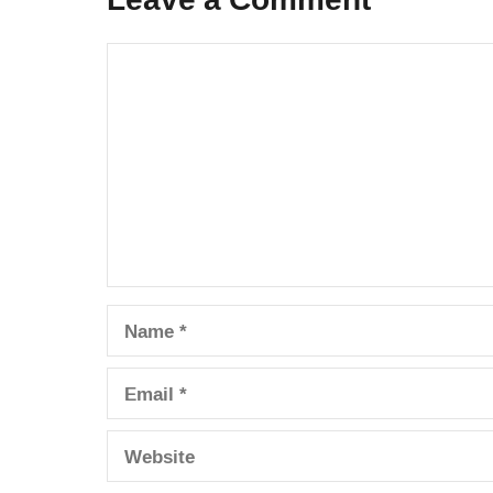
Leave a Comment
Comment
Name
Email
Website