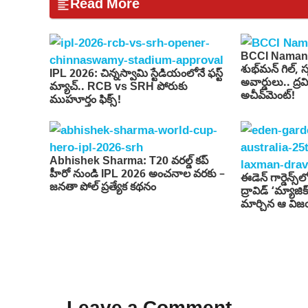
Read More
BCCI Naman
శుభ్‌మన్ గిల్, 
IPL 2026: చిన్నస్వామి స్టేడియంలోనే ఫస్ట్
అవార్డులు.. ద్రవి
మ్యాచ్.. RCB vs SRH పోరుకు
అచీవ్‌మెంట్!
ముహూర్తం ఫిక్స్!
Abhishek Sharma: T20 వరల్డ్ కప్
హీరో నుండి IPL 2026 అంచనాల వరకు –
ఈడెన్ గార్డెన్స్‌
జనతా పోల్ ప్రత్యేక కథనం
ద్రావిడ్ ‘మ్యాజిక్
మార్చిన ఆ వి