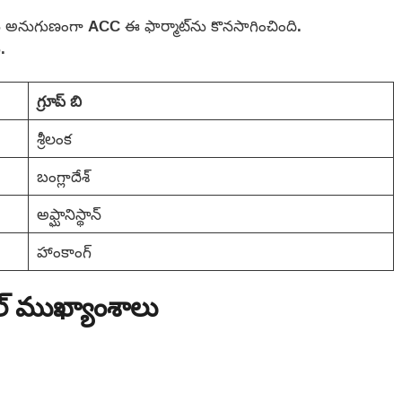
కు అనుగుణంగా ACC ఈ ఫార్మాట్‌ను కొనసాగించింది.
.
గ్రూప్ బి
శ్రీలంక
బంగ్లాదేశ్
అఫ్ఘానిస్థాన్
హాంకాంగ్
ల్ ముఖ్యాంశాలు