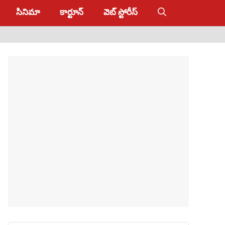
సినిమా
కార్టూన్
వెబ్ స్టోరీస్