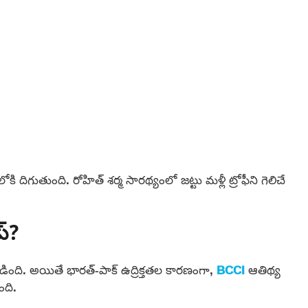
ిగుతుంది. రోహిత్ శర్మ సారథ్యంలో జట్టు మళ్లీ ట్రోఫీని గెలిచే
్?
ింది. అయితే భారత్-పాక్ ఉద్రిక్తతల కారణంగా,
BCCI
ఆతిథ్య
ది.