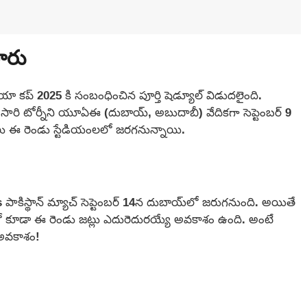
ారు
ా కప్ 2025 కి సంబంధించిన పూర్తి షెడ్యూల్ విడుదలైంది.
ఈ సారి టోర్నీని యూఏఈ (దుబాయ్, అబుదాబీ) వేదికగా సెప్టెంబర్ 9
‌లు ఈ రెండు స్టేడియంలలో జరగనున్నాయి.
s పాకిస్థాన్ మ్యాచ్ సెప్టెంబర్ 14న దుబాయ్‌లో జరుగనుంది. అయితే
నల్‌లో కూడా ఈ రెండు జట్లు ఎదురెదురయ్యే అవకాశం ఉంది. అంటే
అవకాశం!