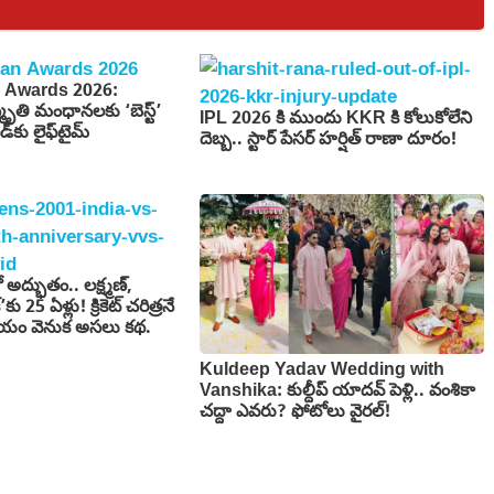
 Awards 2026:
స్మృతి మంధానలకు ‘బెస్ట్’
IPL 2026 కి ముందు KKR కి కోలుకోలేని
డ్‌కు లైఫ్‌టైమ్
దెబ్బ.. స్టార్ పేసర్ హర్షిత్ రాణా దూరం!
లో అద్భుతం.. లక్ష్మణ్,
’కు 25 ఏళ్లు! క్రికెట్ చరిత్రనే
జయం వెనుక అసలు కథ.
Kuldeep Yadav Wedding with
Vanshika: కుల్దీప్ యాదవ్ పెళ్లి.. వంశికా
చద్దా ఎవరు? ఫోటోలు వైరల్!