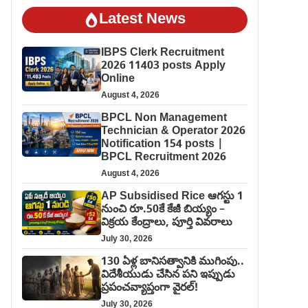
Latest News
IBPS Clerk Recruitment
2026 11403 posts Apply
Online
August 4, 2026
BPCL Non Management
Technician & Operator 2026
Notification 154 posts |
BPCL Recruitment 2026
August 4, 2026
AP Subsidised Rice ఆగస్టు 1
నుంచి రూ.50కే కేజీ బియ్యం –
విక్రయ కేంద్రాలు, పూర్తి వివరాలు
July 30, 2026
130 ఏళ్ల బానిసత్వానికి ముగింపు..
విదేశీయుడు చేసిన పని ఇప్పుడు
ప్రపంచవ్యాప్తంగా వైరల్!
July 30, 2026