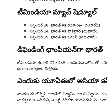
టీమిండియా మ్యాచ్ షెడ్యూల్
సెప్టెంబర్ 10: భారత్ vs యూఏఈ (దుబాయ్)
సెప్టెంబర్ 14: భారత్ vs పాకిస్థాన్ (దుబాయ్)
సెప్టెంబర్ 19: భారత్ vs ఒమన్ (అబుదాబీ)
డిఫెండింగ్ ఛాంపియన్‌గా భారత్
టీమిండియా ఈసారి డిఫెండింగ్ ఛాంపియన్ హోదాలో బరిలోకి ద
దిశగా కసరత్తులు చేస్తోంది.
ఎందుకు యూఏఈలో ఆసియా కప
మొదట ఈ టోర్నీని భారత్‌లో నిర్వహించాలని నిర్ణయించబడ
హక్కులు ఉంచుకుని, తటస్థ వేదికగా యూఏఈని ఎంచుకుం