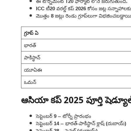
ఈ టోర్నమెంట్ T20 ఫార్మాట్ లోనే జరుగుతుంది.
ICC టీ20 వరల్డ్ కప్ 2026 కోసం జట్ల సన్నాహాల
మొత్తం 8 జట్లు రెండు గ్రూప్‌లుగా విభజించబడ్డాయి
గ్రూప్ ఏ
భారత్
పాకిస్థాన్
యూఏఈ
ఒమన్
ఆసియా కప్ 2025 పూర్తి షెడ్యూ
సెప్టెంబర్ 9 – టోర్నీ ప్రారంభం
సెప్టెంబర్ 14 – భారత్-పాకిస్థాన్ క్లాష్ (దుబాయ్)
సెప్టెంబర్ 28 – ఫైనల్ (దుబాయ్)