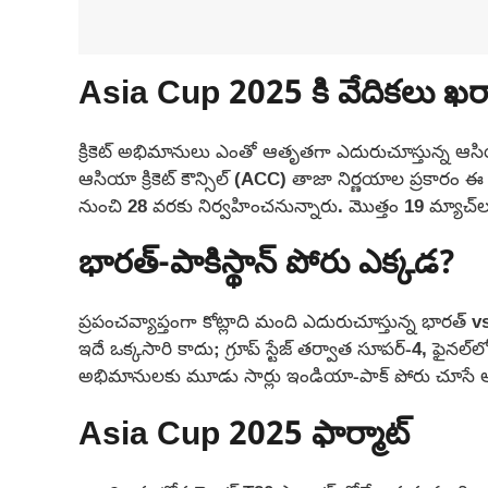
Asia Cup 2025 కి వేదికలు ఖర
క్రికెట్ అభిమానులు ఎంతో ఆతృతగా ఎదురుచూస్తున్న ఆసియ
ఆసియా క్రికెట్ కౌన్సిల్ (ACC) తాజా నిర్ణయాల ప్రకారం 
నుంచి 28 వరకు నిర్వహించనున్నారు. మొత్తం 19 మ్యాచ్
భారత్-పాకిస్థాన్ పోరు ఎక్కడ?
ప్రపంచవ్యాప్తంగా కోట్లాది మంది ఎదురుచూస్తున్న భారత్ v
ఇదే ఒక్కసారి కాదు; గ్రూప్ స్టేజ్ తర్వాత సూపర్-4, ఫై
అభిమానులకు మూడు సార్లు ఇండియా-పాక్ పోరు చూసే 
Asia Cup 2025 ఫార్మాట్