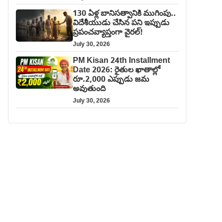
130 ఏళ్ల బానిసత్వానికి ముగింపు..
విదేశీయుడు చేసిన పని ఇప్పుడు
ప్రపంచవ్యాప్తంగా వైరల్!
July 30, 2026
PM Kisan 24th Installment
Date 2026: రైతుల ఖాతాల్లో
రూ.2,000 ఎప్పుడు జమ
అవుతుంది
July 30, 2026