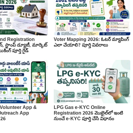
nd Registration
Voter Mapping 2026: ఓటర్ మ్యాపింగ్
న్, స్టాంప్ డ్యూటీ, మార్కెట్
ఎలా చేయాలి? పూర్తి వివరాలు
కింగ్ పూర్తి గైడ్
Volunteer App &
LPG Gas e-KYC Online
 Outreach App
Registration 2026 మొబైల్‌లో ఇంటి
026
నుంచే e-KYC పూర్తి చేసే విధానం