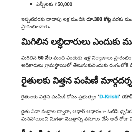
ఎస్సీలకు ₹50,000
ఇప్పటివరకు దాదాపు లక్ష మందికి
రూ.300 కోట్ల
వరకు మంజూ
ప్రారంభించారు.
మిగిలిన లబ్ధిదారులు ఎందుకు మ
మిగిలిన
50 వేల
మంది ఎందుకు ఇళ్ల నిర్మాణాలు ప్రారంభించ
అధికారులు గ్రామస్థాయిలో తెలుసుకునేందుకు రంగంలోకి ద
రైతులకు విత్తన పంపిణీ మార్గదర
రైతులకు విత్తన పంపిణీ కోసం ప్రభుత్వం
‘
D-Krishi
’
యాప
రైతు సేవా కేంద్రాల ద్వారా, ఆధార్ ఆధారంగా ఓటీపీ ధృవీ
మినహాయించి మిగతా మొత్తాన్ని వసూలు చేసి అదే రోజు వ