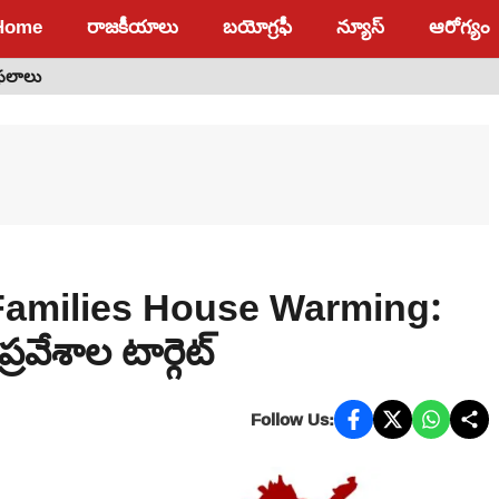
Home
రాజకీయాలు
బయోగ్రఫీ
న్యూస్
ఆరోగ్యం
 ఫలాలు
Families House Warming:
వేశాల టార్గెట్
Follow Us: