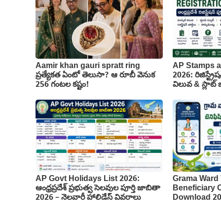
Aamir khan gauri spratt ring
AP Stamps a
ప్రత్యేకత ఏంటో తెలుసా? ఆ రూబీ వెనుక
2026: రిజిస్ట్రేష
256 గంటల కష్టం!
విలువ & స్లాట్ బు
AP Govt Holidays List 2026:
Grama Ward 
ఆంధ్రప్రదేశ్ ప్రభుత్వ సెలవుల పూర్తి జాబితా
Beneficiary
2026 – నెలవారీ హాలిడేస్ వివరాలు
Download 2