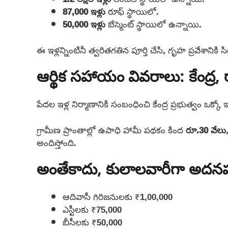
87,000 ఇళ్లు
రూఫ్ స్థాయిలో.
50,000 ఇళ్లు
బేస్మెంట్ స్థాయిలో ఉన్నాయి.
ఈ ఇళ్లన్నింటినీ త్వరితగతిన పూర్తి చేసి, గృహ ప్రవేశానికి సి
ఆర్థిక సహాయం వివరాలు: కేంద్ర, ర
పేదల ఇళ్ల నిర్మాణానికి సంబంధించి కేంద్ర ప్రభుత్వం ఒక్కో 
గ్రామీణ ప్రాంతాల్లో ఉపాధి హామీ పథకం కింద
రూ.30 వేలు
అందిస్తోంది.
అంతేకాదు, కులాలవారీగా అదనపు 
ఆదివాసీ గిరిజనులకు ₹1,00,000
ఎస్టీలకు ₹75,000
బీసీలకు ₹50,000