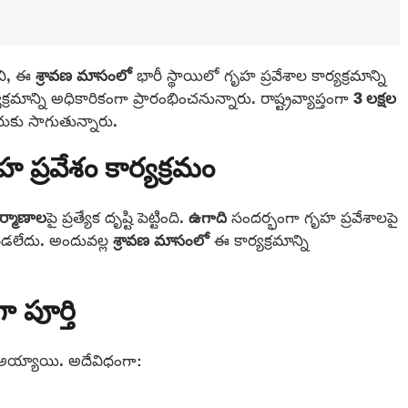
ంచి, ఈ
శ్రావణ మాసంలో
భారీ స్థాయిలో గృహ ప్రవేశాల కార్యక్రమాన్ని
్రమాన్ని అధికారికంగా ప్రారంభించనున్నారు. రాష్ట్రవ్యాప్తంగా
3 లక్షల
ుకు సాగుతున్నారు.
 ప్రవేశం కార్యక్రమం
ర్మాణాల
పై ప్రత్యేక దృష్టి పెట్టింది.
ఉగాది
సందర్భంగా గృహ ప్రవేశాలపై
యపడలేదు. అందువల్ల
శ్రావణ మాసంలో
ఈ కార్యక్రమాన్ని
ా పూర్తి
 అయ్యాయి. అదేవిధంగా: