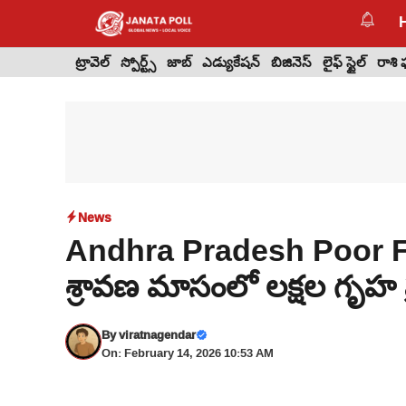
Skip
to
content
ట్రావెల్
స్పోర్ట్స్
జాబ్
ఎడ్యుకేషన్
బిజినెస్
లైఫ్ స్టైల్
రాశి
News
Andhra Pradesh Poor 
శ్రావణ మాసంలో లక్షల గృహ ప్ర
By
viratnagendar
On: February 14, 2026 10:53 AM