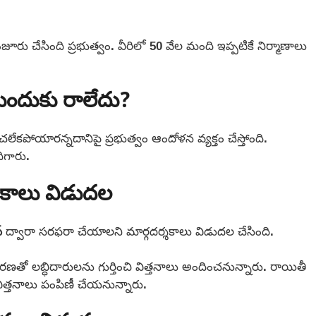
రు చేసింది ప్రభుత్వం. వీరిలో 50 వేల మంది ఇప్పటికే నిర్మాణాలు
ుందుకు రాలేదు?
లేకపోయారన్నదానిపై ప్రభుత్వం ఆందోళన వ్యక్తం చేస్తోంది.
ిగారు.
్శకాలు విడుదల
్
ద్వారా సరఫరా చేయాలని మార్గదర్శకాలు విడుదల చేసింది.
కరణతో లబ్ధిదారులను గుర్తించి విత్తనాలు అందించనున్నారు. రాయితీ
ిత్తనాలు పంపిణీ చేయనున్నారు.