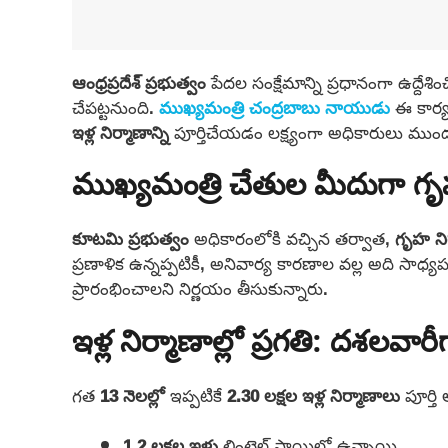
ఆంధ్రప్రదేశ్ ప్రభుత్వం
పేదల సంక్షేమాన్ని ప్రధానంగా ఉద్దేశి
చేపట్టనుంది.
ముఖ్యమంత్రి చంద్రబాబు నాయుడు
ఈ కార్యక
ఇళ్ల నిర్మాణాన్ని
పూర్తిచేయడం లక్ష్యంగా అధికారులు ముంద
ముఖ్యమంత్రి చేతుల మీదుగా గృహ
కూటమి ప్రభుత్వం
అధికారంలోకి వచ్చిన తర్వాత,
గృహ ని
ప్రణాళిక ఉన్నప్పటికీ, అనివార్య కారణాల వల్ల అది సాధ్
ప్రారంభించాలని నిర్ణయం తీసుకున్నారు.
ఇళ్ల నిర్మాణాల్లో ప్రగతి: దశలవారీగ
గత
13 నెలల్లో
ఇప్పటికే
2.30 లక్షల ఇళ్ల నిర్మాణాలు
పూర్తి
1.2 లక్షల ఇళ్లు
లింటెల్ స్థాయిలో ఉన్నాయి.