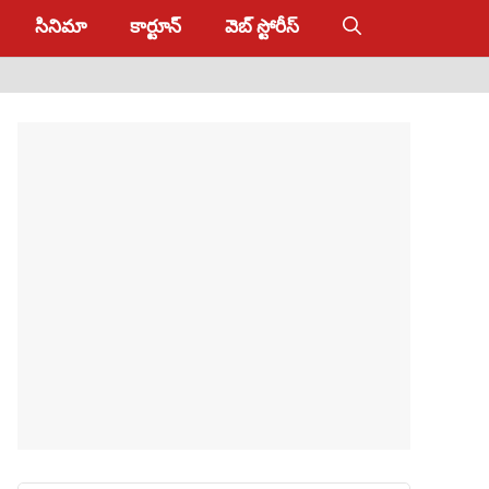
సినిమా
కార్టూన్
వెబ్ స్టోరీస్