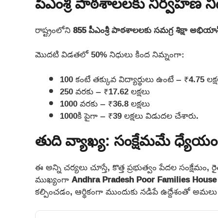
పీఎంశ్రీ పాఠశాలలకు నిర్వహణ 
రాష్ట్రంలోని
855 పీఎంశ్రీ
పాఠశాలలకు సమగ్ర శిక్షా అభియాన
మొదటి విడతలో 50% నిధులు కింద నిమ్నంగా:
100 కంటే తక్కువ విద్యార్థులు ఉంటే – ₹4.75 లక్
250 వరకు – ₹17.62 లక్షలు
1000 వరకు – ₹36.8 లక్షలు
1000కి పైగా – ₹39 లక్షలు విడుదల చేశారు.
తుది వ్యాఖ్య: సంక్షేమమే ధ్యేయం
ఈ అన్ని చర్యలు చూస్తే, కొత్త ప్రభుత్వం పేదల సంక్షేమం,
ముఖ్యంగా
Andhra Pradesh Poor Families Hous
కల్పించడం, ఆర్థికంగా ముందుకు నడిపే ఉద్దేశంతో అమల