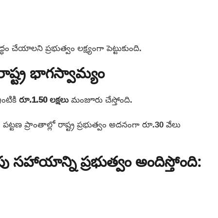
ద్ధం చేయాలని ప్రభుత్వం లక్ష్యంగా పెట్టుకుంది.
ాష్ట్ర భాగస్వామ్యం
ఇంటికి
రూ.1.50 లక్షలు
మంజూరు చేస్తోంది.
, పట్టణ ప్రాంతాల్లో రాష్ట్ర ప్రభుత్వం అదనంగా రూ.30 వేలు
సహాయాన్ని ప్రభుత్వం అందిస్తోంది: