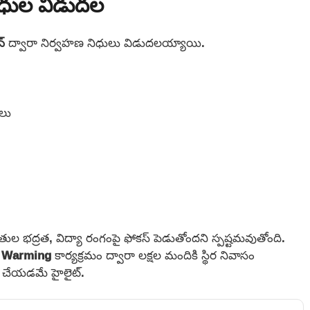
నిధుల విడుదల
్
ద్వారా నిర్వహణ నిధులు విడుదలయ్యాయి.
షలు
 రైతుల భద్రత, విద్యా రంగంపై ఫోకస్ పెడుతోందని స్పష్టమవుతోంది.
e Warming
కార్యక్రమం ద్వారా లక్షల మందికి స్థిర నివాసం
ు చేయడమే హైలైట్.