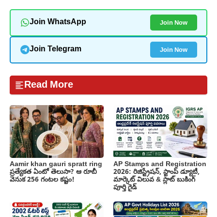
Join Now
Join WhatsApp
Join Now
Join Telegram
Read More
Aamir khan gauri spratt ring
AP Stamps and Registration
ప్రత్యేకత ఏంటో తెలుసా? ఆ రూబీ
2026: రిజిస్ట్రేషన్, స్టాంప్ డ్యూటీ,
వెనుక 256 గంటల కష్టం!
మార్కెట్ విలువ & స్లాట్ బుకింగ్
పూర్తి గైడ్