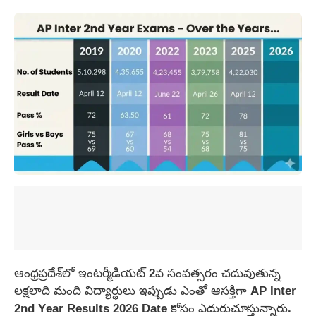
ఆంధ్రప్రదేశ్‌లో ఇంటర్మీడియట్ 2వ సంవత్సరం చదువుతున్న
లక్షలాది మంది విద్యార్థులు ఇప్పుడు ఎంతో ఆసక్తిగా AP Inter
2nd Year Results 2026 Date కోసం ఎదురుచూస్తున్నారు.