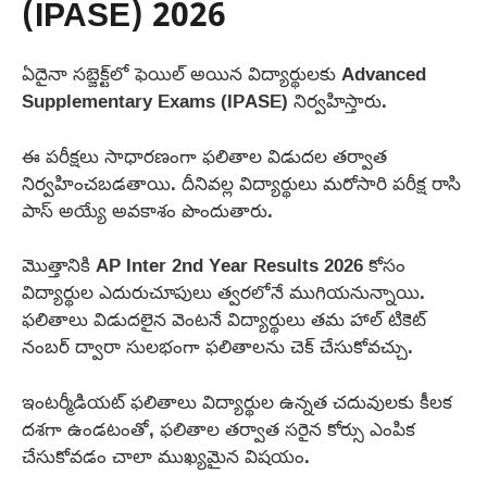
(IPASE) 2026
ఏదైనా సబ్జెక్ట్‌లో ఫెయిల్ అయిన విద్యార్థులకు Advanced
Supplementary Exams (IPASE) నిర్వహిస్తారు.
ఈ పరీక్షలు సాధారణంగా ఫలితాల విడుదల తర్వాత
నిర్వహించబడతాయి. దీనివల్ల విద్యార్థులు మరోసారి పరీక్ష రాసి
పాస్ అయ్యే అవకాశం పొందుతారు.
మొత్తానికి AP Inter 2nd Year Results 2026 కోసం
విద్యార్థుల ఎదురుచూపులు త్వరలోనే ముగియనున్నాయి.
ఫలితాలు విడుదలైన వెంటనే విద్యార్థులు తమ హాల్ టికెట్
నంబర్ ద్వారా సులభంగా ఫలితాలను చెక్ చేసుకోవచ్చు.
ఇంటర్మీడియట్ ఫలితాలు విద్యార్థుల ఉన్నత చదువులకు కీలక
దశగా ఉండటంతో, ఫలితాల తర్వాత సరైన కోర్సు ఎంపిక
చేసుకోవడం చాలా ముఖ్యమైన విషయం.