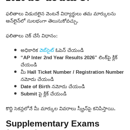
ఫలితాలు విడుదలైన వెంటనే విద్యార్థులు తమ మార్కులను
ఆన్‌లైన్‌లో సులభంగా తెలుసుకోవచ్చు.
ఫలితాలు చెక్ చేసే విధానం:
అధికారిక
వెబ్‌సైట్
ఓపెన్ చేయండి
“AP Inter 2nd Year Results 2026” లింక్‌పై క్లిక్
చేయండి
మీ Hall Ticket Number / Registration Number
నమోదు చేయండి
Date of Birth నమోదు చేయండి
Submit పై క్లిక్ చేయండి
కొద్ది సెకన్లలోనే మీ మార్కుల వివరాలు స్క్రీన్‌పై కనిపిస్తాయి.
Supplementary Exams