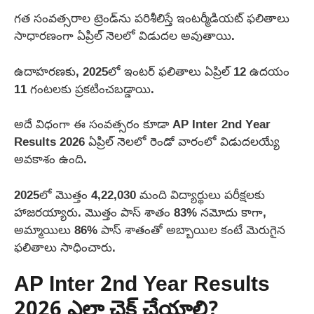
గత సంవత్సరాల ట్రెండ్‌ను పరిశీలిస్తే ఇంటర్మీడియట్ ఫలితాలు
సాధారణంగా ఏప్రిల్ నెలలో విడుదల అవుతాయి.
ఉదాహరణకు, 2025లో ఇంటర్ ఫలితాలు ఏప్రిల్ 12 ఉదయం
11 గంటలకు ప్రకటించబడ్డాయి.
అదే విధంగా ఈ సంవత్సరం కూడా AP Inter 2nd Year
Results 2026 ఏప్రిల్ నెలలో రెండో వారంలో విడుదలయ్యే
అవకాశం ఉంది.
2025లో మొత్తం 4,22,030 మంది విద్యార్థులు పరీక్షలకు
హాజరయ్యారు. మొత్తం పాస్ శాతం 83% నమోదు కాగా,
అమ్మాయిలు 86% పాస్ శాతంతో అబ్బాయిల కంటే మెరుగైన
ఫలితాలు సాధించారు.
AP Inter 2nd Year Results
2026 ఎలా చెక్ చేయాలి?