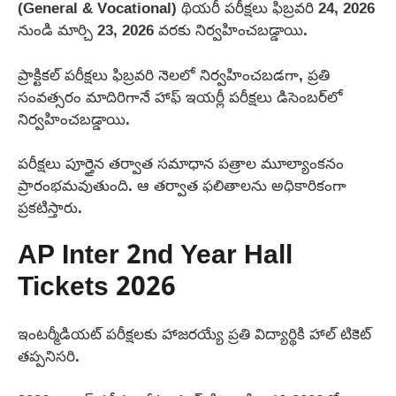
(General & Vocational) థియరీ పరీక్షలు ఫిబ్రవరి 24, 2026
నుండి మార్చి 23, 2026 వరకు నిర్వహించబడ్డాయి.
ప్రాక్టికల్ పరీక్షలు ఫిబ్రవరి నెలలో నిర్వహించబడగా, ప్రతి
సంవత్సరం మాదిరిగానే హాఫ్ ఇయర్లీ పరీక్షలు డిసెంబర్‌లో
నిర్వహించబడ్డాయి.
పరీక్షలు పూర్తైన తర్వాత సమాధాన పత్రాల మూల్యాంకనం
ప్రారంభమవుతుంది. ఆ తర్వాత ఫలితాలను అధికారికంగా
ప్రకటిస్తారు.
AP Inter 2nd Year Hall
Tickets 2026
ఇంటర్మీడియట్ పరీక్షలకు హాజరయ్యే ప్రతి విద్యార్థికి హాల్ టికెట్
తప్పనిసరి.