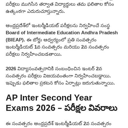
పరీక్షలు ముగిసిన తర్వాత విద్యార్థులు తమ ఫలితాల కోసం
ఉత్కంఠగా ఎదురుచూస్తున్నారు.
ఆంధ్రప్రదేశ్‌లో ఇంటర్మీడియట్ పరీక్షలను నిర్వహించే సంస్థ
Board of Intermediate Education Andhra Pradesh
(BIEAP). ఈ బోర్డు ఆధ్వర్యంలో ప్రతి సంవత్సరం
ఇంటర్మీడియట్ 1వ సంవత్సరం మరియు 2వ సంవత్సరం
పరీక్షలు నిర్వహించబడతాయి.
2026 విద్యాసంవత్సరానికి సంబంధించిన ఇంటర్ 2వ
సంవత్సరం పరీక్షలు విజయవంతంగా నిర్వహించబడ్డాయి.
ఇప్పుడు ఫలితాల ప్రకటన కోసం ఏర్పాట్లు జరుగుతున్నాయి.
AP Inter Second Year
Exams 2026 – పరీక్షల వివరాలు
ఈ సంవత్సరం ఆంధ్రప్రదేశ్ ఇంటర్మీడియట్ 2వ సంవత్సరం