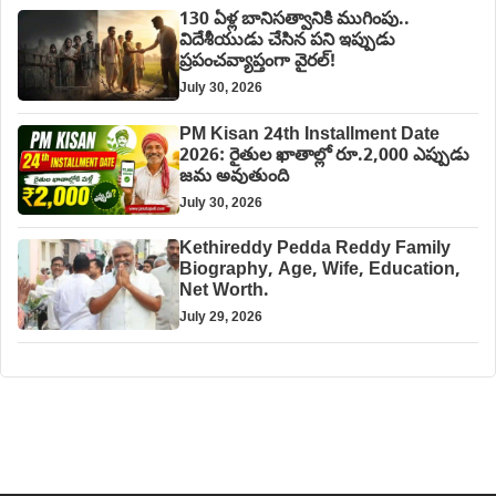
130 ఏళ్ల బానిసత్వానికి ముగింపు..
విదేశీయుడు చేసిన పని ఇప్పుడు
ప్రపంచవ్యాప్తంగా వైరల్!
July 30, 2026
PM Kisan 24th Installment Date
2026: రైతుల ఖాతాల్లో రూ.2,000 ఎప్పుడు
జమ అవుతుంది
July 30, 2026
Kethireddy Pedda Reddy Family
Biography, Age, Wife, Education,
Net Worth.
July 29, 2026