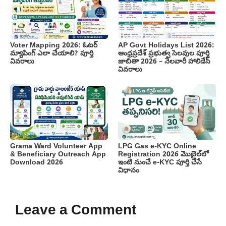
Voter Mapping 2026: ఓటర్
AP Govt Holidays List 2026:
మ్యాపింగ్ ఎలా చేయాలి? పూర్తి
ఆంధ్రప్రదేశ్ ప్రభుత్వ సెలవుల పూర్తి
వివరాలు
జాబితా 2026 – నెలవారీ హాలిడేస్
వివరాలు
Grama Ward Volunteer App
LPG Gas e-KYC Online
& Beneficiary Outreach App
Registration 2026 మొబైల్‌లో
Download 2026
ఇంటి నుంచే e-KYC పూర్తి చేసే
విధానం
Leave a Comment