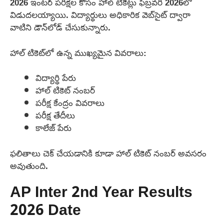
2026 ఇంటర్ పరీక్షల కోసం హాల్ టికెట్లు ఫిబ్రవరి 2026లో
విడుదలయ్యాయి. విద్యార్థులు అధికారిక వెబ్‌సైట్ ద్వారా
వాటిని డౌన్‌లోడ్ చేసుకున్నారు.
హాల్ టికెట్‌లో ఉన్న ముఖ్యమైన వివరాలు:
విద్యార్థి పేరు
హాల్ టికెట్ నంబర్
పరీక్ష కేంద్రం వివరాలు
పరీక్ష తేదీలు
కాలేజ్ పేరు
ఫలితాలు చెక్ చేయడానికి కూడా హాల్ టికెట్ నంబర్ అవసరం
అవుతుంది.
AP Inter 2nd Year Results
2026 Date