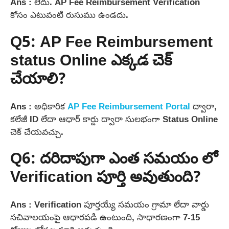
Ans : లేదు. AP Fee Reimbursement Verification
కోసం ఎటువంటి రుసుము ఉండదు.
Q5: AP Fee Reimbursement
status Online ఎక్కడ చెక్
చేయాలి?
Ans : అధికారిక
AP Fee Reimbursement Portal
ద్వారా,
కలేజీ ID లేదా ఆధార్ కార్డు ద్వారా సులభంగా Status Online
చెక్ చేయవచ్చు.
Q6: దరిదాపుగా ఎంత సమయం లో
Verification పూర్తి అవుతుంది?
Ans : Verification పూర్తయ్యే సమయం గ్రామా లేదా వార్డు
సచివాలయంపై ఆధారపడి ఉంటుంది, సాధారణంగా 7-15