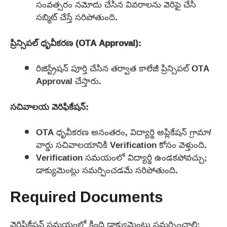
సంవత్సరం నమోదు చేసిన వివరాలను వెరిఫై చేసి
సబ్మిట్ చేస్తే సరిపోతుంది.
ప్రిన్సిపల్ ధృవీకరణ (OTA Approval):
రిజిస్ట్రేషన్ పూర్తి చేసిన తర్వాత కాలేజీ ప్రిన్సిపల్ OTA
Approval చేస్తారు.
సచివాలయ వెరిఫికేషన్:
OTA ధృవీకరణ అనంతరం, విద్యార్థి అప్లికేషన్ గ్రామా/
వార్డు సచివాలయానికి Verification కోసం వెళ్తుంది.
Verification సమయంలో విద్యార్థి ఉండకపోవచ్చు;
డాక్యుమెంట్లు సమర్పించడమే సరిపోతుంది.
Required Documents
వెరిఫికేషన్ సమయంలో కింది డాక్యుమెంట్లు సమర్పించాలి: