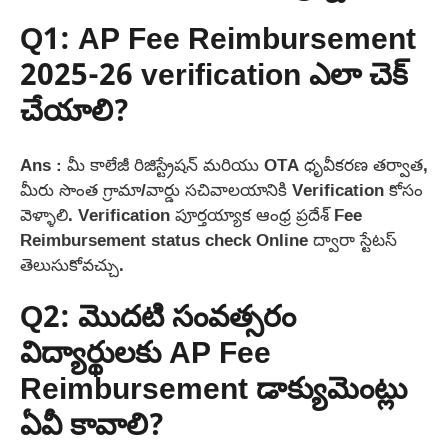
Q1: AP Fee Reimbursement
2025-26 verification ఎలా చెక్
చేయాలి?
Ans : మీ కాలేజీ రిజిస్ట్రేషన్ మరియు OTA ధృవీకరణ తర్వాత,
మీరు సొంత గ్రామా/వార్డు సచివాలయానికి Verification కోసం
వెళ్ళాలి. Verification పూర్తయ్యాక ఆంధ్ర ప్రదేశ్ Fee
Reimbursement status check Online ద్వారా స్టేటస్
తెలుసుకోవచ్చు.
Q2: మొదటి సంవత్సరం
విద్యార్థులకు AP Fee
Reimbursement డాక్యుమెంట్లు
ఏవీ కావాలి?