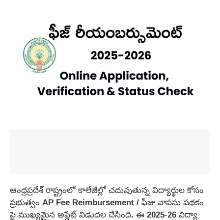
ఆంధ్రప్రదేశ్ రాష్ట్రంలో కాలేజీల్లో చదువుతున్న విద్యార్థుల కోసం
ప్రభుత్వం AP Fee Reimbursement / ఫీజు వాపసు పథకం
పై ముఖ్యమైన అప్డేట్ విడుదల చేసింది. ఈ 2025-26 విద్యా