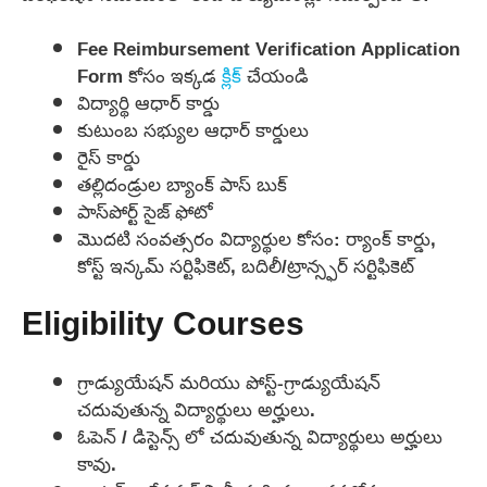
Fee Reimbursement Verification Application
Form కోసం ఇక్కడ
క్లిక్
చేయండి
విద్యార్థి ఆధార్ కార్డు
కుటుంబ సభ్యుల ఆధార్ కార్డులు
రైస్ కార్డు
తల్లిదండ్రుల బ్యాంక్ పాస్ బుక్
పాస్‌పోర్ట్ సైజ్ ఫోటో
మొదటి సంవత్సరం విద్యార్థుల కోసం: ర్యాంక్ కార్డు,
కోస్ట్ ఇన్కమ్ సర్టిఫికెట్, బదిలీ/ట్రాన్స్ఫర్ సర్టిఫికెట్
Eligibility Courses
గ్రాడ్యుయేషన్ మరియు పోస్ట్-గ్రాడ్యుయేషన్
చదువుతున్న విద్యార్థులు అర్హులు.
ఓపెన్ / డిస్టెన్స్ లో చదువుతున్న విద్యార్థులు అర్హులు
కావు.