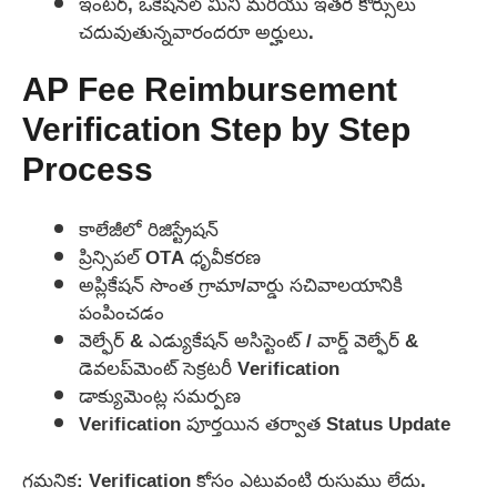
ఇంటర్, ఒకేషనల్ మినీ మరియు ఇతర కోర్సులు
చదువుతున్నవారందరూ అర్హులు.
AP Fee Reimbursement
Verification Step by Step
Process
కాలేజీలో రిజిస్ట్రేషన్
ప్రిన్సిపల్ OTA ధృవీకరణ
అప్లికేషన్ సొంత గ్రామా/వార్డు సచివాలయానికి
పంపించడం
వెల్ఫేర్ & ఎడ్యుకేషన్ అసిస్టెంట్ / వార్డ్ వెల్ఫేర్ &
డెవలప్‌మెంట్ సెక్రటరీ Verification
డాక్యుమెంట్ల సమర్పణ
Verification పూర్తయిన తర్వాత Status Update
గమనిక: Verification కోసం ఎటువంటి రుసుము లేదు.