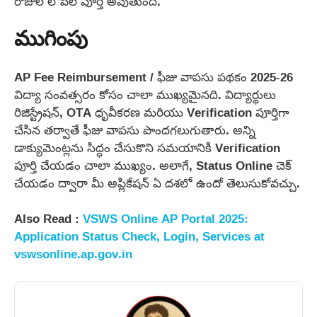
రోజుల లోపల పూర్తి అవుతుంది.
ముగింపు
AP Fee Reimbursement / ఫీజు వాపసు పథకం 2025-26
విద్యా సంవత్సరం కోసం చాలా ముఖ్యమైనది. విద్యార్థులు
రిజిస్ట్రేషన్, OTA ధృవీకరణ మరియు Verification పూర్తిగా
చేసిన తర్వాతే ఫీజు వాపసు పొందగలుగుతారు. అన్ని
డాక్యుమెంట్లను సిద్ధం చేసుకొని సమయానికి Verification
పూర్తి చేయడం చాలా ముఖ్యం. అలాగే, Status Online చెక్
చేయడం ద్వారా మీ అప్లికేషన్ ఏ దశలో ఉందో తెలుసుకోవచ్చు.
Also Read :
VSWS Online AP Portal 2025:
Application Status Check, Login, Services at
vswsonline.ap.gov.in