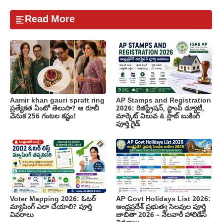
Read More
Aamir khan gauri spratt ring
AP Stamps and Registration
ప్రత్యేకత ఏంటో తెలుసా? ఆ రూబీ
2026: రిజిస్ట్రేషన్, స్టాంప్ డ్యూటీ,
వెనుక 256 గంటల కష్టం!
మార్కెట్ విలువ & స్లాట్ బుకింగ్
పూర్తి గైడ్
Voter Mapping 2026: ఓటర్
AP Govt Holidays List 2026:
మ్యాపింగ్ ఎలా చేయాలి? పూర్తి
ఆంధ్రప్రదేశ్ ప్రభుత్వ సెలవుల పూర్తి
వివరాలు
జాబితా 2026 – నెలవారీ హాలిడేస్