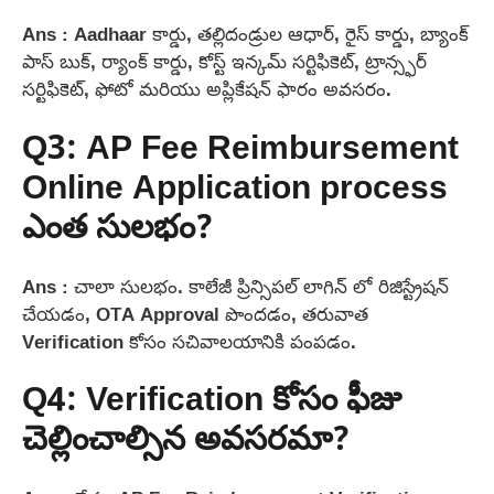
Ans : Aadhaar కార్డు, తల్లిదండ్రుల ఆధార్, రైస్ కార్డు, బ్యాంక్
పాస్ బుక్, ర్యాంక్ కార్డు, కోస్ట్ ఇన్కమ్ సర్టిఫికెట్, ట్రాన్స్ఫర్
సర్టిఫికెట్, ఫోటో మరియు అప్లికేషన్ ఫారం అవసరం.
Q3: AP Fee Reimbursement
Online Application process
ఎంత సులభం?
Ans : చాలా సులభం. కాలేజీ ప్రిన్సిపల్ లాగిన్ లో రిజిస్ట్రేషన్
చేయడం, OTA Approval పొందడం, తరువాత
Verification కోసం సచివాలయానికి పంపడం.
Q4: Verification కోసం ఫీజు
చెల్లించాల్సిన అవసరమా?