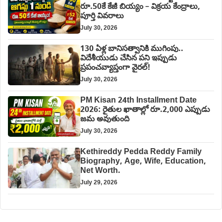
రూ.50కే కేజీ బియ్యం – విక్రయ కేంద్రాలు,
పూర్తి వివరాలు
July 30, 2026
130 ఏళ్ల బానిసత్వానికి ముగింపు..
విదేశీయుడు చేసిన పని ఇప్పుడు
ప్రపంచవ్యాప్తంగా వైరల్!
July 30, 2026
PM Kisan 24th Installment Date
2026: రైతుల ఖాతాల్లో రూ.2,000 ఎప్పుడు
జమ అవుతుంది
July 30, 2026
Kethireddy Pedda Reddy Family
Biography, Age, Wife, Education,
Net Worth.
July 29, 2026