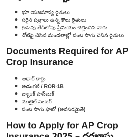
భూ యజమాన్య రైతులు
సరైన పత్రాలు ఉన్న కౌలు రైతులు
గడువు తేదీలోపు ప్రీమియం చెల్లించిన వారు
నోటిఫై చేసిన మండలాల్లో పంట సాగు చేసిన రైతులు
Documents Required for AP
Crop Insurance
ఆధార్ కార్డు
అడంగల్ / ROR-1B
బ్యాంక్ పాస్‌బుక్
మొబైల్ నంబర్
పంట సాగు ఫోటో (అవసరమైతే)
How to Apply for AP Crop