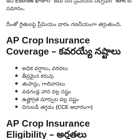
ఇది Escrow ఖాతాలో జమ చేసే ప్రీమియం సబ్సిడీలో 50% కు
సమానం.
దీంతో రైతులపై ప్రీమియం భారం గణనీయంగా తగ్గుతుంది.
AP Crop Insurance
Coverage – కవరయ్యే నష్టాలు
అధిక వర్షాలు, వరదలు
తీవ్రమైన కరువు
తుపాన్లు, గాలివానలు
వడగండ్ల వాన వల్ల నష్టం
ఉష్ణోగ్రత మార్పుల వల్ల నష్టం
దిగుబడి తగ్గడం (CCE ఆధారంగా)
AP Crop Insurance
Eligibility – అర్హతలు