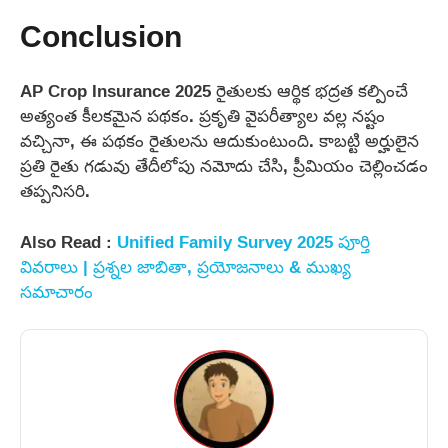
Conclusion
AP Crop Insurance 2025 రైతులకు ఆర్థిక భద్రత కల్పించే
అత్యంత కీలకమైన పథకం. ప్రకృతి వైపరీత్యాల వల్ల నష్టం
వచ్చినా, ఈ పథకం రైతులను ఆదుకుంటుంది. కాబట్టి అర్హులైన
ప్రతి రైతు గడువు తేదీలోపు నమోదు చేసి, ప్రీమియం చెల్లించడం
తప్పనిసరి.
Also Read :
Unified Family Survey 2025 పూర్తి
వివరాలు | ప్రశ్నల జాబితా, ప్రయోజనాలు & ముఖ్య
సమాచారం