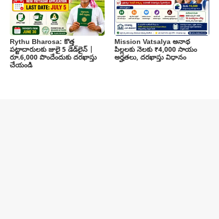
Rythu Bharosa: కొత్త
Mission Vatsalya అనాథ
పట్టాదారులకు జులై 5 డెడ్‌లైన్ |
పిల్లలకు నెలకు ₹4,000 సాయం
రూ.6,000 పొందేందుకు దరఖాస్తు
అర్హతలు, దరఖాస్తు విధానం
చేయండి