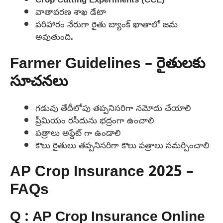
వాతావరణ శాఖ డేటా
పరిహారం నేరుగా రైతు బ్యాంక్ ఖాతాలో జమ
అవుతుంది.
Farmer Guidelines – రైతులకు
సూచనలు
గడువు తేదీలోపు తప్పనిసరిగా నమోదు చేయాలి
ప్రీమియం రసీదును భద్రంగా ఉంచాలి
పత్రాలు అప్డేట్ గా ఉండాలి
కౌలు రైతులు తప్పనిసరిగా కౌలు పత్రాలు సమర్పించాలి
AP Crop Insurance 2025 –
FAQs
Q : AP Crop Insurance Online