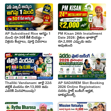
AP Subsidised Rice ఆగస్టు 1
PM Kisan 24th Installment
నుంచి రూ.50కే కేజీ బియ్యం –
Date 2026: రైతుల ఖాతాల్లో
విక్రయ కేంద్రాలు, పూర్తి వివరాలు
రూ.2,000 ఎప్పుడు జమ
అవుతుంది
Thalliki Vandanam: జులై 22న
AP SADAREM Slot Booking
తల్లికి వందనం రూ.13,000 జమ
2026 Online Registration:
ఎవరికి మినహాయింపు?
సదరం స్లాట్ బుకింగ్ అర్హత,
డాక్యుమెంట్స్