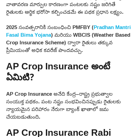
వాతావరణ మార్పుల కారణంగా పంటలకు నష్టం జరిగితే
రైతులకు ఆర్థిక భరోసా కల్పించడమే ఈ పథక ప్రధాన లక్ష్యం.
2025 సంవత్సరానికి సంబంధించి PMFBY (
Pradhan Mantri
Fasal Bima Yojana
) మరియు WBCIS (Weather Based
Crop Insurance Scheme) ద్వారా రైతులు తక్కువ
ప్రీమియంతో అధిక కవరేజ్ పొందవచ్చు.
AP Crop Insurance అంటే
ఏమిటి?
AP Crop Insurance అనేది కేంద్ర–రాష్ట్ర ప్రభుత్వాల
సంయుక్త పథకం. పంట నష్టం సంభవించినప్పుడు రైతులకు
న్యాయమైన పరిహారం నేరుగా బ్యాంక్ ఖాతాలో జమ
చేయబడుతుంది.
AP Crop Insurance Rabi