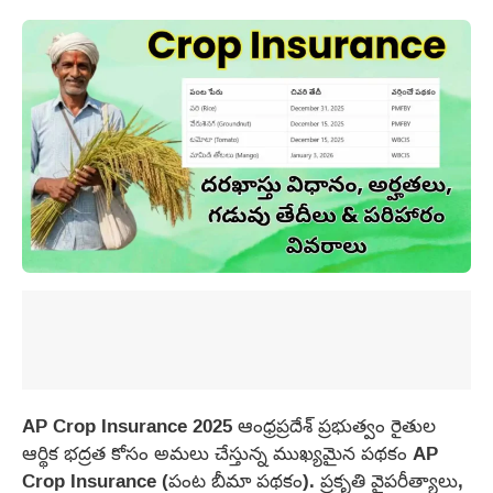
AP Crop Insurance 2025 ఆంధ్రప్రదేశ్ ప్రభుత్వం రైతుల
ఆర్థిక భద్రత కోసం అమలు చేస్తున్న ముఖ్యమైన పథకం AP
Crop Insurance (పంట బీమా పథకం). ప్రకృతి వైపరీత్యాలు,