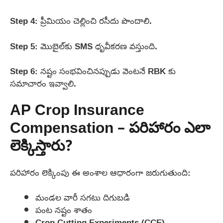
Step 4: ప్రీమియం చెల్లించి రసీదు పొందాలి.
Step 5: మొబైల్‌కు SMS ధృవీకరణ వస్తుంది.
Step 6: నష్టం సంభవించినప్పుడు వెంటనే RBK కు
సమాచారం ఇవ్వాలి.
AP Crop Insurance
Compensation – పరిహారం ఎలా
లెక్కిస్తారు?
పరిహారం లెక్కింపు ఈ అంశాల ఆధారంగా జరుగుతుంది:
మండల వారీ సగటు దిగుబడి
పంట నష్టం శాతం
Crop Cutting Experiments (CCE)