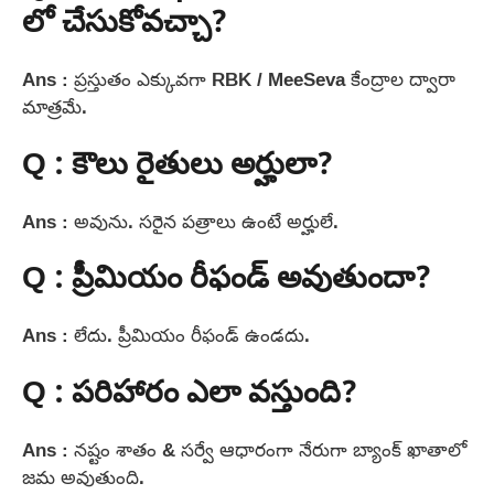
లో చేసుకోవచ్చా?
Ans : ప్రస్తుతం ఎక్కువగా RBK / MeeSeva కేంద్రాల ద్వారా
మాత్రమే.
Q : కౌలు రైతులు అర్హులా?
Ans : అవును. సరైన పత్రాలు ఉంటే అర్హులే.
Q : ప్రీమియం రీఫండ్ అవుతుందా?
Ans : లేదు. ప్రీమియం రీఫండ్ ఉండదు.
Q : పరిహారం ఎలా వస్తుంది?
Ans : నష్టం శాతం & సర్వే ఆధారంగా నేరుగా బ్యాంక్ ఖాతాలో
జమ అవుతుంది.