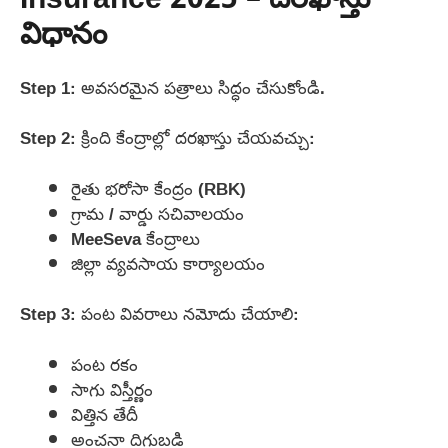
Insurance 2025 – దరఖాస్తు
విధానం
Step 1: అవసరమైన పత్రాలు సిద్ధం చేసుకోండి.
Step 2: క్రింది కేంద్రాల్లో దరఖాస్తు చేయవచ్చు:
రైతు భరోసా కేంద్రం (RBK)
గ్రామ / వార్డు సచివాలయం
MeeSeva కేంద్రాలు
జిల్లా వ్యవసాయ కార్యాలయం
Step 3: పంట వివరాలు నమోదు చేయాలి:
పంట రకం
సాగు విస్తీర్ణం
విత్తిన తేదీ
అంచనా దిగుబడి