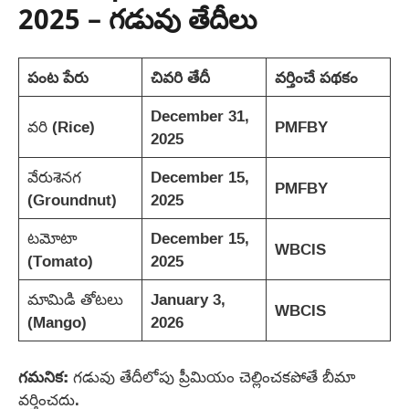
2025 – గడువు తేదీలు
పంట పేరు
చివరి తేదీ
వర్తించే పథకం
December 31,
వరి (Rice)
PMFBY
2025
వేరుశెనగ
December 15,
PMFBY
(Groundnut)
2025
టమోటా
December 15,
WBCIS
(Tomato)
2025
మామిడి తోటలు
January 3,
WBCIS
(Mango)
2026
గమనిక:
గడువు తేదీలోపు ప్రీమియం చెల్లించకపోతే బీమా
వర్తించదు.