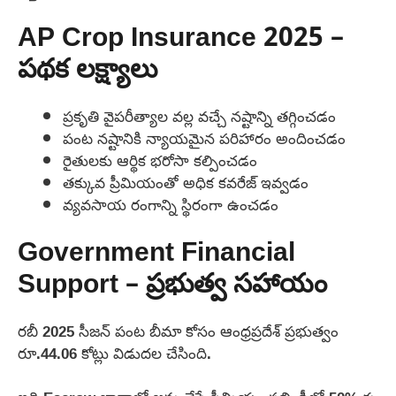
AP Crop Insurance 2025 –
పథక లక్ష్యాలు
ప్రకృతి వైపరీత్యాల వల్ల వచ్చే నష్టాన్ని తగ్గించడం
పంట నష్టానికి న్యాయమైన పరిహారం అందించడం
రైతులకు ఆర్థిక భరోసా కల్పించడం
తక్కువ ప్రీమియంతో అధిక కవరేజ్ ఇవ్వడం
వ్యవసాయ రంగాన్ని స్థిరంగా ఉంచడం
Government Financial
Support – ప్రభుత్వ సహాయం
రబీ 2025 సీజన్ పంట బీమా కోసం ఆంధ్రప్రదేశ్ ప్రభుత్వం
రూ.44.06 కోట్లు విడుదల చేసింది.