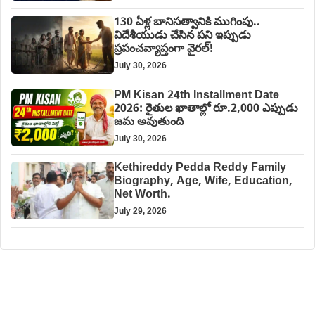
130 ఏళ్ల బానిసత్వానికి ముగింపు..
విదేశీయుడు చేసిన పని ఇప్పుడు
ప్రపంచవ్యాప్తంగా వైరల్!
July 30, 2026
PM Kisan 24th Installment Date
2026: రైతుల ఖాతాల్లో రూ.2,000 ఎప్పుడు
జమ అవుతుంది
July 30, 2026
Kethireddy Pedda Reddy Family
Biography, Age, Wife, Education,
Net Worth.
July 29, 2026