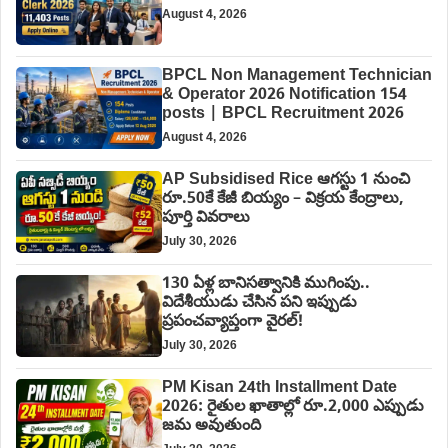
August 4, 2026
BPCL Non Management Technician
& Operator 2026 Notification 154
posts | BPCL Recruitment 2026
August 4, 2026
AP Subsidised Rice ఆగస్టు 1 నుంచి
రూ.50కే కేజీ బియ్యం – విక్రయ కేంద్రాలు,
పూర్తి వివరాలు
July 30, 2026
130 ఏళ్ల బానిసత్వానికి ముగింపు..
విదేశీయుడు చేసిన పని ఇప్పుడు
ప్రపంచవ్యాప్తంగా వైరల్!
July 30, 2026
PM Kisan 24th Installment Date
2026: రైతుల ఖాతాల్లో రూ.2,000 ఎప్పుడు
జమ అవుతుంది