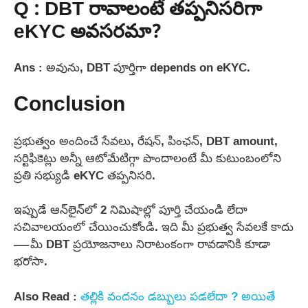
Q : DBT రావాలంటే తప్పనిసరిగా
eKYC అవసరమా?
Ans : అవును, DBT పూర్తిగా depends on eKYC.
Conclusion
ప్రభుత్వం అందించే సేవలు, రేషన్, పింఛన్, DBT amount,
సర్టిఫికెట్లు అన్నీ ఆటోమేటిగ్గా పొందాలంటే మీ కుటుంబంలోని
ప్రతి సభ్యుడి eKYC తప్పనిసరి.
ఇప్పుడే ఆన్‌లైన్‌లో 2 నిమిషాల్లో పూర్తి చేయండి లేదా
సచివాలయంలో చేయించుకోండి. ఇది మీ ప్రభుత్వ సేవలకే కాదు
—మీ DBT ప్రయోజనాలు నిరాటంకంగా రావడానికి కూడా
భరోసా.
Also Read :
తల్లికి వందనం డబ్బులు పడలేదా ? అయితే