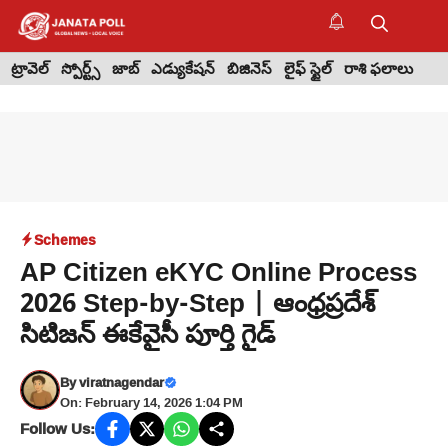
Skip
to
M
content
ట్రావెల్
స్పోర్ట్స్
జాబ్
ఎడ్యుకేషన్
బిజినెస్
లైఫ్ స్టైల్
రాశి ఫలాలు
Schemes
AP Citizen eKYC Online Process
2026 Step-by-Step | ఆంధ్రప్రదేశ్
సిటిజన్ ఈకేవైసీ పూర్తి గైడ్
By
viratnagendar
On: February 14, 2026 1:04 PM
Follow Us: