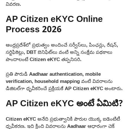
వివరణ.
AP Citizen eKYC Online
Process 2026
ఆంధ్రప్రదేశ్‌లో ప్రభుత్వం అందించే సర్వీస్‌లు, పింఛన్లు, రేషన్,
సర్టిఫికెట్లు, DBT బెనిఫిట్‌లు వంటి అన్ని సంక్షేమ పథకాలు
పొందాలంటే Citizen eKYC తప్పనిసరి.
ప్రతి పౌరుడి Aadhaar authentication, mobile
verification, household mapping వంటి వివరాలను
డిజిటల్‌గా ధృవీకరించే ప్రక్రియకే AP Citizen eKYC అంటారు.
AP Citizen eKYC అంటే ఏమిటి?
Citizen eKYC అనేది ప్రభుత్వానికి పౌరుల యొక్క ఐడెంటిటీ
ధృవీకరణ. ఇది క్రింది వివరాలను Aadhaar ఆధారంగా చెక్