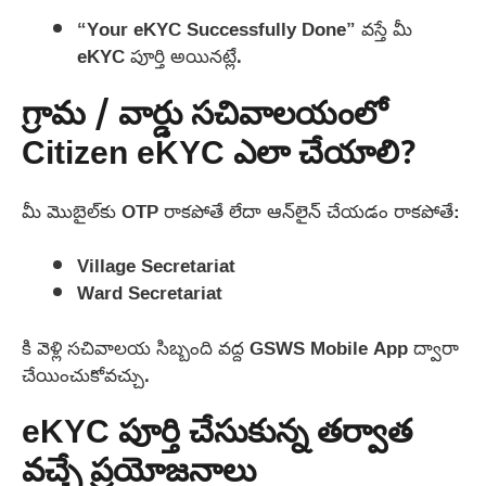
“Your eKYC Successfully Done” వస్తే మీ
eKYC పూర్తి అయినట్లే.
గ్రామ / వార్డు సచివాలయంలో
Citizen eKYC ఎలా చేయాలి?
మీ మొబైల్‌కు OTP రాకపోతే లేదా ఆన్‌లైన్ చేయడం రాకపోతే:
Village Secretariat
Ward Secretariat
కి వెళ్లి సచివాలయ సిబ్బంది వద్ద GSWS Mobile App ద్వారా
చేయించుకోవచ్చు.
eKYC పూర్తి చేసుకున్న తర్వాత
వచ్చే ప్రయోజనాలు