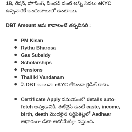
1B, రేషన్, హౌసింగ్, పింఛన్ వంటి అన్ని సేవలు eKYC
ఉన్నవారికే అందుబాటులో ఉంటాయి.
DBT Amount జమ కావాలంటే తప్పనిసరి
:
PM Kisan
Rythu Bharosa
Gas Subsidy
Scholarships
Pensions
Thalliki Vandanam
ఏ DBT అయినా eKYC లేకుండా క్రెడిట్ కాదు.
Certificate Apply సమయంలో details auto-
fetch అవ్వడానికి, ఈకేవైసీ ఉంటే caste, income,
birth, death మొదలైన సర్టిఫికెట్లలో Aadhaar
ఆధారంగా డేటా ఆటోమేటిగ్గా వస్తుంది.