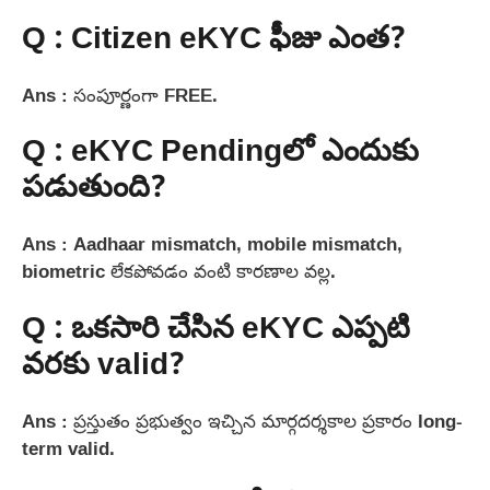
Q : Citizen eKYC ఫీజు ఎంత?
Ans : సంపూర్ణంగా FREE.
Q : eKYC Pending‌లో ఎందుకు
పడుతుంది?
Ans : Aadhaar mismatch, mobile mismatch,
biometric లేకపోవడం వంటి కారణాల వల్ల.
Q : ఒకసారి చేసిన eKYC ఎప్పటి
వరకు valid?
Ans : ప్రస్తుతం ప్రభుత్వం ఇచ్చిన మార్గదర్శకాల ప్రకారం long-
term valid.