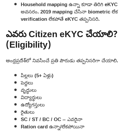
Household mapping ఉన్నా కూడా తిరిగి eKYC
అవసరం. 2019 mapping చేసినా biometric లేక
verification లేకపోతే eKYC తప్పనిసరి.
ఎవరు Citizen eKYC చేయాలి?
(Eligibility)
ఆంధ్రప్రదేశ్‌లో నివసించే ప్రతి పౌరుడు తప్పనిసరిగా చేయాలి.
పిల్లలు (5+ ఏళ్లు)
పెద్దలు
వృద్ధులు
విద్యార్థులు
ఉద్యోగస్తులు
రైతులు
SC / ST / BC / OC – ఎవరైనా
Ration card ఉన్నా/లేకపోయినా