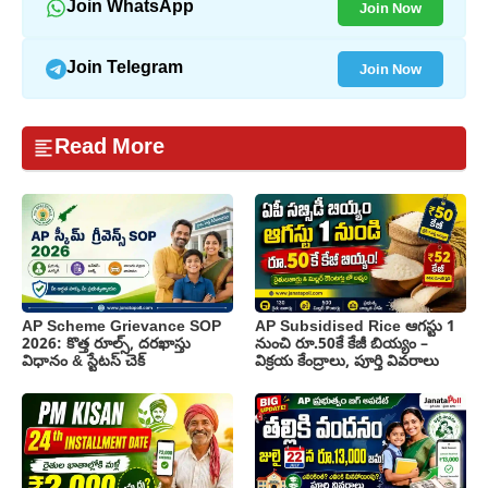
Join Now
Join WhatsApp
Join Now
Join Telegram
Read More
AP Scheme Grievance SOP
AP Subsidised Rice ఆగస్టు 1
2026: కొత్త రూల్స్, దరఖాస్తు
నుంచి రూ.50కే కేజీ బియ్యం –
విధానం & స్టేటస్ చెక్
విక్రయ కేంద్రాలు, పూర్తి వివరాలు