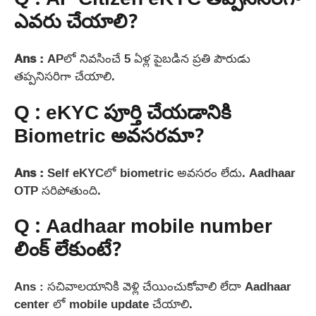
Q : AP Citizen eKYC తప్పనిసరిగా
ఎవరు చేయాలి?
Ans :
APలో నివసించే 5 ఏళ్ల పైబడిన ప్రతి పౌరుడు
తప్పనిసరిగా చేయాలి.
Q : eKYC పూర్తి చేయడానికి
Biometric అవసరమా?
Ans :
Self eKYCలో biometric అవసరం లేదు. Aadhaar
OTP సరిపోతుంది.
Q : Aadhaar mobile number
లింక్ లేకుంటే?
Ans : సచివాలయానికి వెళ్లి చేయించుకోవాలి లేదా Aadhaar
center లో mobile update చేయాలి.