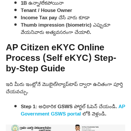
1B ఉన్నా/లేకపోయినా
Tenant / House Owner
Income Tax pay చేసే వారు కూడా
Thumb impression (biometric) ఎప్పుడూ
వేయనివారు అత్యవసరంగా చేయాలి.
AP Citizen eKYC Online
Process (Self eKYC) Step-
by-Step Guide
ఇది మీరు ఇంట్లోనే మొబైల్/ల్యాప్‌టాప్ ద్వారా ఉచితంగా పూర్తి
చేయవచ్చు.
Step 1: అధికారిక GSWS పోర్టల్ ఓపెన్ చేయండి.
AP
Government GSWS portal
లోకి వెళ్లండి.