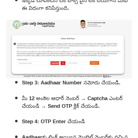
ఇక్కడ చూపించిన చెక్ బాక్స్ పైన టిక్ చేయగానే మీకు
ఈ విదంగా కనిపిస్తుంది.
Step 3: Aadhaar Number నమోదు చేయండి.
మీ 12 అంకెల ఆధార్ నెంబర్ → Captcha ఎంటర్
చేయండి → Send OTP క్లిక్ చేయండి.
Step 4: OTP Enter చేయండి
Aadhaar‌కు లింక్ అయ్యిన మొబైల్ నెంబర్‌కు వచ్చిన