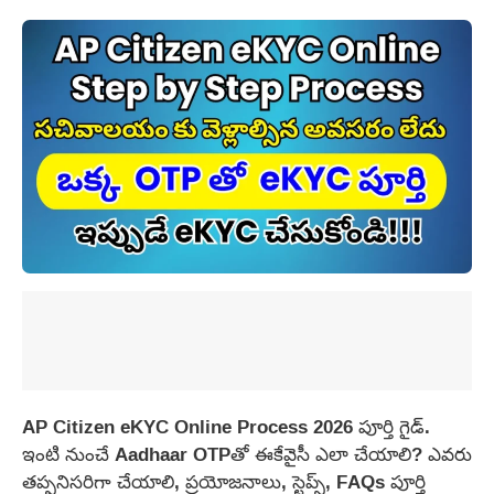
AP Citizen eKYC Online Process 2026 పూర్తి గైడ్.
ఇంటి నుంచే Aadhaar OTPతో ఈకేవైసీ ఎలా చేయాలి? ఎవరు
తప్పనిసరిగా చేయాలి, ప్రయోజనాలు, స్టెప్స్, FAQs పూర్తి