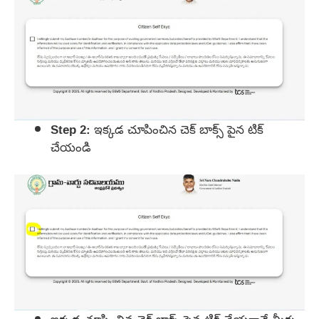
Step 2: ఇక్కడ చూపించిన చెక్ బాక్స్ పైన టిక్
చేయండి