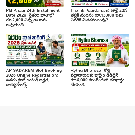
PM Kisan 24th Installment
Thalliki Vandanam: జులై 22న
Date 2026: రైతుల ఖాతాల్లో
తల్లికి వందనం రూ.13,000 జమ
రూ.2,000 ఎప్పుడు జమ
ఎవరికి మినహాయింపు?
అవుతుంది
AP SADAREM Slot Booking
Rythu Bharosa: కొత్త
2026 Online Registration:
పట్టాదారులకు జులై 5 డెడ్‌లైన్ |
సదరం స్లాట్ బుకింగ్ అర్హత,
రూ.6,000 పొందేందుకు దరఖాస్తు
డాక్యుమెంట్స్
చేయండి