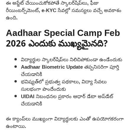
ఈ అప్డేట్ చేయించుకోకపోతే స్కాలర్‌షిప్‌లు, ఫీజు
రీయింబర్స్‌మెంట్, e-KYC సేవల్లో సమస్యలు వచ్చే అవకాశం
ఉంది.
Aadhaar Special Camp Feb
2026 ఎందుకు ముఖ్యమైనది?
విద్యార్థుల స్కాలర్‌షిప్‌లు నిలిచిపోకుండా ఉండేందుకు
Aadhaar Biometric Update తప్పనిసరిగా పూర్తి
చేయడానికి
భవిష్యత్‌లో ప్రభుత్వ పథకాలు, విద్యా సేవలు
సులభంగా పొందేందుకు
UIDAI నిబంధనల ప్రకారం ఆధార్ డేటా అప్‌డేట్
చేయడానికి
ఈ క్యాంప్‌లు ముఖ్యంగా విద్యార్థులకు ఎంతో ఉపయోగకరంగా
ఉంటాయి.