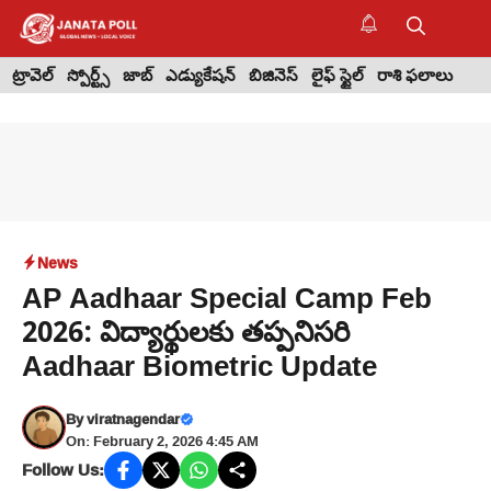
Skip
to
M
content
ట్రావెల్
స్పోర్ట్స్
జాబ్
ఎడ్యుకేషన్
బిజినెస్
లైఫ్ స్టైల్
రాశి ఫలాలు
News
AP Aadhaar Special Camp Feb
2026: విద్యార్థులకు తప్పనిసరి
Aadhaar Biometric Update
By
viratnagendar
On: February 2, 2026 4:45 AM
Follow Us: