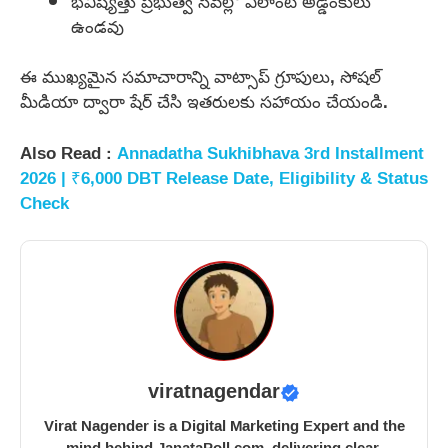
భవిష్యత్తు ప్రభుత్వ సేవల్లో ఎలాంటి అడ్డంకులు
ఉండవు
ఈ ముఖ్యమైన సమాచారాన్ని వాట్సాప్ గ్రూపులు, సోషల్
మీడియా ద్వారా షేర్ చేసి ఇతరులకు సహాయం చేయండి.
Also Read :
Annadatha Sukhibhava 3rd Installment
2026 | ₹6,000 DBT Release Date, Eligibility & Status
Check
viratnagendar
Virat Nagender is a Digital Marketing Expert and the
mind behind JanataPoll.com, delivering clear,