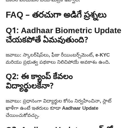
FAQ – తరచుగా అడిగే ప్రశ్నలు
Q1: Aadhaar Biometric Update
చేయకపోతే ఏమవుతుంది?
జవాబు: స్కాలర్‌షిప్‌లు, ఫీజు రీయింబర్స్‌మెంట్, e-KYC
మరియు ప్రభుత్వ పథకాలు నిలిచిపోయే అవకాశం ఉంది.
Q2: ఈ క్యాంప్ కేవలం
విద్యార్థులకేనా?
జవాబు: ప్రధానంగా విద్యార్థుల కోసం నిర్వహించినా, స్లాట్
ఖాళీగా ఉంటే ఇతరులు కూడా Aadhaar Update
చేయించుకోవచ్చు.