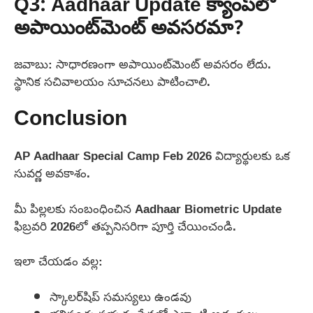
Q3: Aadhaar Update క్యాంప్‌లో
అపాయింట్‌మెంట్ అవసరమా?
జవాబు: సాధారణంగా అపాయింట్‌మెంట్ అవసరం లేదు.
స్థానిక సచివాలయం సూచనలు పాటించాలి.
Conclusion
AP Aadhaar Special Camp Feb 2026 విద్యార్థులకు ఒక
సువర్ణ అవకాశం.
మీ పిల్లలకు సంబంధించిన Aadhaar Biometric Update
ఫిబ్రవరి 2026లో తప్పనిసరిగా పూర్తి చేయించండి.
ఇలా చేయడం వల్ల:
స్కాలర్‌షిప్ సమస్యలు ఉండవు