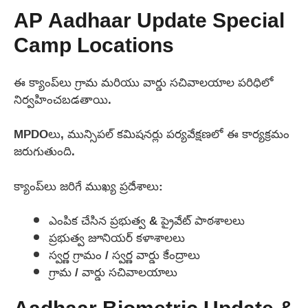
AP Aadhaar Update Special
Camp Locations
ఈ క్యాంప్‌లు గ్రామ మరియు వార్డు సచివాలయాల పరిధిలో
నిర్వహించబడతాయి.
MPDOలు, మున్సిపల్ కమిషనర్లు పర్యవేక్షణలో ఈ కార్యక్రమం
జరుగుతుంది.
క్యాంప్‌లు జరిగే ముఖ్య ప్రదేశాలు:
ఎంపిక చేసిన ప్రభుత్వ & ప్రైవేట్ పాఠశాలలు
ప్రభుత్వ జూనియర్ కళాశాలలు
స్వర్ణ గ్రామం / స్వర్ణ వార్డు కేంద్రాలు
గ్రామ / వార్డు సచివాలయాలు