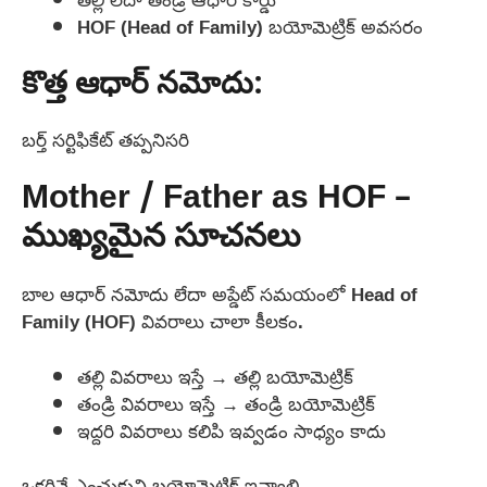
HOF (Head of Family) బయోమెట్రిక్ అవసరం
కొత్త ఆధార్ నమోదు:
బర్త్ సర్టిఫికేట్ తప్పనిసరి
Mother / Father as HOF –
ముఖ్యమైన సూచనలు
బాల ఆధార్ నమోదు లేదా అప్డేట్ సమయంలో Head of
Family (HOF) వివరాలు చాలా కీలకం.
తల్లి వివరాలు ఇస్తే → తల్లి బయోమెట్రిక్
తండ్రి వివరాలు ఇస్తే → తండ్రి బయోమెట్రిక్
ఇద్దరి వివరాలు కలిపి ఇవ్వడం సాధ్యం కాదు
ఒకరినే ఎంచుకుని బయోమెట్రిక్ ఇవ్వాలి.