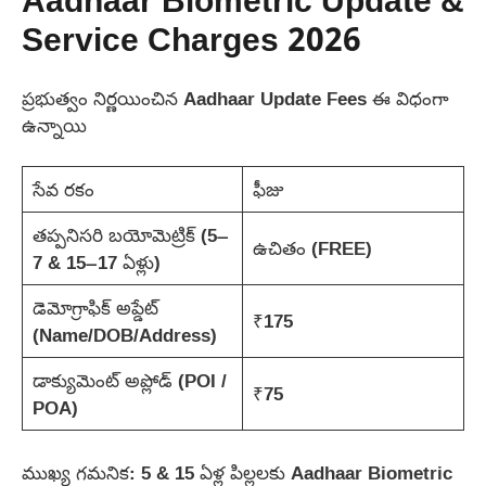
Aadhaar Biometric Update &
Service Charges 2026
ప్రభుత్వం నిర్ణయించిన Aadhaar Update Fees ఈ విధంగా
ఉన్నాయి
సేవ రకం
ఫీజు
తప్పనిసరి బయోమెట్రిక్ (5–
ఉచితం (FREE)
7 & 15–17 ఏళ్లు)
డెమోగ్రాఫిక్ అప్డేట్
₹175
(Name/DOB/Address)
డాక్యుమెంట్ అప్లోడ్ (POI /
₹75
POA)
ముఖ్య గమనిక: 5 & 15 ఏళ్ల పిల్లలకు Aadhaar Biometric