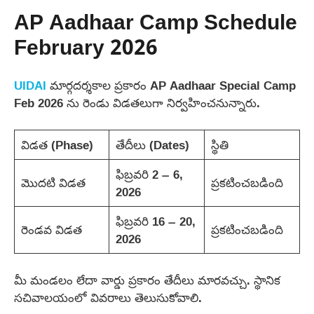
AP Aadhaar Camp Schedule
February 2026
UIDAI
మార్గదర్శకాల ప్రకారం AP Aadhaar Special Camp
Feb 2026 ను రెండు విడతలుగా నిర్వహించనున్నారు.
విడత (Phase)
తేదీలు (Dates)
స్థితి
ఫిబ్రవరి 2 – 6,
మొదటి విడత
ప్రకటించబడింది
2026
ఫిబ్రవరి 16 – 20,
రెండవ విడత
ప్రకటించబడింది
2026
మీ మండలం లేదా వార్డు ప్రకారం తేదీలు మారవచ్చు. స్థానిక
సచివాలయంలో వివరాలు తెలుసుకోవాలి.