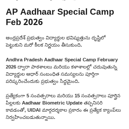
AP Aadhaar Special Camp
Feb 2026
ఆంధ్రప్రదేశ్ ప్రభుత్వం విద్యార్థుల భవిష్యత్తును దృష్టిలో
పెట్టుకుని మరో కీలక నిర్ణయం తీసుకుంది.
Andhra Pradesh Aadhaar Special Camp February
2026 ద్వారా పాఠశాలలు మరియు కళాశాలల్లో చదువుతున్న
విద్యార్థుల ఆధార్ సంబంధిత సమస్యలను పూర్తిగా
పరిష్కరించేందుకు ప్రభుత్వం సిద్ధమైంది.
ప్రత్యేకంగా 5 సంవత్సరాలు మరియు 15 సంవత్సరాలు పూర్తైన
పిల్లలకు Aadhaar Biometric Update తప్పనిసరి
కావడంతో, UIDAI మార్గదర్శకాల ప్రకారం ఈ ప్రత్యేక క్యాంప్‌లు
నిర్వహించబడుతున్నాయి.