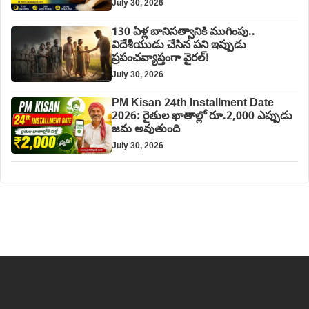
July 30, 2026
130 ఏళ్ల బానిసత్వానికి ముగింపు..
విదేశీయుడు చేసిన పని ఇప్పుడు
ప్రపంచవ్యాప్తంగా వైరల్!
July 30, 2026
PM Kisan 24th Installment Date
2026: రైతుల ఖాతాల్లో రూ.2,000 ఎప్పుడు
జమ అవుతుంది
July 30, 2026