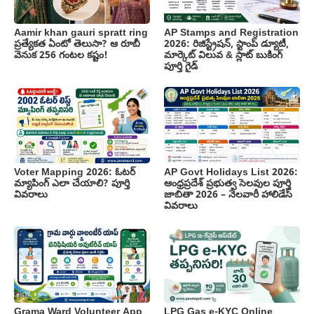
Aamir khan gauri spratt ring
AP Stamps and Registration
ప్రత్యేకత ఏంటో తెలుసా? ఆ రూబీ
2026: రిజిస్ట్రేషన్, స్టాంప్ డ్యూటీ,
వెనుక 256 గంటల కష్టం!
మార్కెట్ విలువ & స్లాట్ బుకింగ్
పూర్తి గైడ్
Voter Mapping 2026: ఓటర్
AP Govt Holidays List 2026:
మ్యాపింగ్ ఎలా చేయాలి? పూర్తి
ఆంధ్రప్రదేశ్ ప్రభుత్వ సెలవుల పూర్తి
వివరాలు
జాబితా 2026 – నెలవారీ హాలిడేస్
వివరాలు
Grama Ward Volunteer App
LPG Gas e-KYC Online