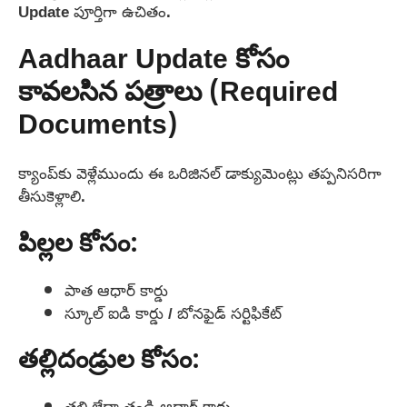
Update పూర్తిగా ఉచితం.
Aadhaar Update కోసం
కావలసిన పత్రాలు (Required
Documents)
క్యాంప్‌కు వెళ్లేముందు ఈ ఒరిజినల్ డాక్యుమెంట్లు తప్పనిసరిగా
తీసుకెళ్లాలి.
పిల్లల కోసం:
పాత ఆధార్ కార్డు
స్కూల్ ఐడి కార్డు / బోనఫైడ్ సర్టిఫికేట్
తల్లిదండ్రుల కోసం:
తల్లి లేదా తండ్రి ఆధార్ కార్డు