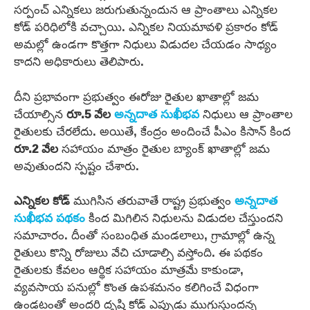
సర్పంచ్ ఎన్నికలు జరుగుతున్నందున ఆ ప్రాంతాలు ఎన్నికల
కోడ్ పరిధిలోకి వచ్చాయి. ఎన్నికల నియమావళి ప్రకారం కోడ్
అమల్లో ఉండగా కొత్తగా నిధులు విడుదల చేయడం సాధ్యం
కాదని అధికారులు తెలిపారు.
దీని ప్రభావంగా ప్రభుత్వం ఈరోజు రైతుల ఖాతాల్లో జమ
చేయాల్సిన
రూ.5 వేల
అన్నదాత సుఖీభవ
నిధులు ఆ ప్రాంతాల
రైతులకు చేరలేదు. అయితే, కేంద్రం అందించే పీఎం కిసాన్ కింద
రూ.2 వేల
సహాయం మాత్రం రైతుల బ్యాంక్ ఖాతాల్లో జమ
అవుతుందని స్పష్టం చేశారు.
ఎన్నికల కోడ్
ముగిసిన తరువాతే రాష్ట్ర ప్రభుత్వం
అన్నదాత
సుఖీభవ పథకం
కింద మిగిలిన నిధులను విడుదల చేస్తుందని
సమాచారం. దీంతో సంబంధిత మండలాలు, గ్రామాల్లో ఉన్న
రైతులు కొన్ని రోజులు వేచి చూడాల్సి వస్తోంది. ఈ పథకం
రైతులకు కేవలం ఆర్థిక సహాయం మాత్రమే కాకుండా,
వ్యవసాయ పనుల్లో కొంత ఉపశమనం కలిగించే విధంగా
ఉండటంతో అందరి దృష్టి కోడ్ ఎప్పుడు ముగుస్తుందన్న