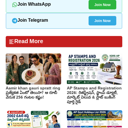
Join Now
Join WhatsApp
Join Now
Join Telegram
Read More
Aamir khan gauri spratt ring
AP Stamps and Registration
ప్రత్యేకత ఏంటో తెలుసా? ఆ రూబీ
2026: రిజిస్ట్రేషన్, స్టాంప్ డ్యూటీ,
వెనుక 256 గంటల కష్టం!
మార్కెట్ విలువ & స్లాట్ బుకింగ్
పూర్తి గైడ్