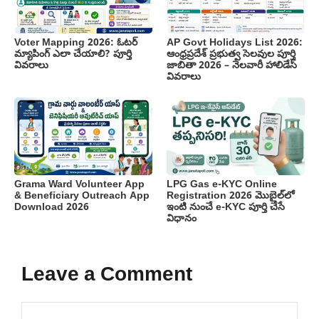
Voter Mapping 2026: ఓటర్
AP Govt Holidays List 2026:
మ్యాపింగ్ ఎలా చేయాలి? పూర్తి
ఆంధ్రప్రదేశ్ ప్రభుత్వ సెలవుల పూర్తి
వివరాలు
జాబితా 2026 – నెలవారీ హాలిడేస్
వివరాలు
Grama Ward Volunteer App
LPG Gas e-KYC Online
& Beneficiary Outreach App
Registration 2026 మొబైల్‌లో
Download 2026
ఇంటి నుంచే e-KYC పూర్తి చేసే
విధానం
Leave a Comment
Comment