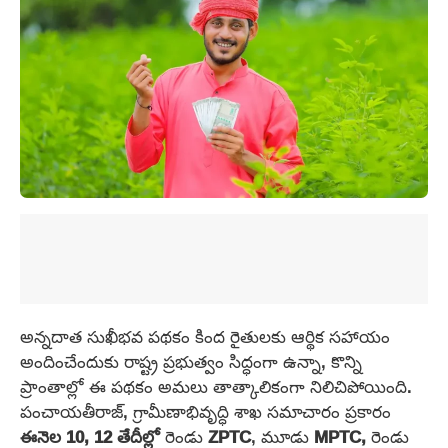
అన్నదాత సుఖీభవ పథకం కింద రైతులకు ఆర్థిక సహాయం
అందించేందుకు రాష్ట్ర ప్రభుత్వం సిద్ధంగా ఉన్నా, కొన్ని
ప్రాంతాల్లో ఈ పథకం అమలు తాత్కాలికంగా నిలిచిపోయింది.
పంచాయతీరాజ్, గ్రామీణాభివృద్ధి శాఖ సమాచారం ప్రకారం
ఈనెల 10, 12 తేదీల్లో
రెండు
ZPTC
, మూడు
MPTC,
రెండు