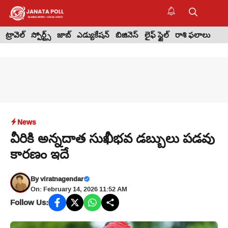
Skip
to
M
content
ట్రావెల్
స్పోర్ట్స్
జాబ్
ఎడ్యుకేషన్
బిజినెస్
లైఫ్ స్టైల్
రాశి ఫలాలు
News
వీరికి అన్నదాత సుఖీభవ డబ్బులు పడవు
కారణం ఇదే
By
viratnagendar
On: February 14, 2026 11:52 AM
Follow Us: