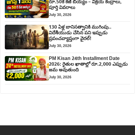
రూ.50కే కేజీ బియ్యం – విక్రయ కేంద్రాలు,
పూర్తి వివరాలు
July 30, 2026
130 ఏళ్ల బానిసత్వానికి ముగింపు..
విదేశీయుడు చేసిన పని ఇప్పుడు
ప్రపంచవ్యాప్తంగా వైరల్!
July 30, 2026
PM Kisan 24th Installment Date
2026: రైతుల ఖాతాల్లో రూ.2,000 ఎప్పుడు
జమ అవుతుంది
July 30, 2026