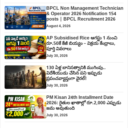
BPCL Non Management Technician
& Operator 2026 Notification 154
posts | BPCL Recruitment 2026
August 4, 2026
AP Subsidised Rice ఆగస్టు 1 నుంచి
రూ.50కే కేజీ బియ్యం – విక్రయ కేంద్రాలు,
పూర్తి వివరాలు
July 30, 2026
130 ఏళ్ల బానిసత్వానికి ముగింపు..
విదేశీయుడు చేసిన పని ఇప్పుడు
ప్రపంచవ్యాప్తంగా వైరల్!
July 30, 2026
PM Kisan 24th Installment Date
2026: రైతుల ఖాతాల్లో రూ.2,000 ఎప్పుడు
జమ అవుతుంది
July 30, 2026