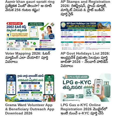
Aamir khan gauri spratt ring
AP Stamps and Registration
ప్రత్యేకత ఏంటో తెలుసా? ఆ రూబీ
2026: రిజిస్ట్రేషన్, స్టాంప్ డ్యూటీ,
వెనుక 256 గంటల కష్టం!
మార్కెట్ విలువ & స్లాట్ బుకింగ్
పూర్తి గైడ్
Voter Mapping 2026: ఓటర్
AP Govt Holidays List 2026:
మ్యాపింగ్ ఎలా చేయాలి? పూర్తి
ఆంధ్రప్రదేశ్ ప్రభుత్వ సెలవుల పూర్తి
వివరాలు
జాబితా 2026 – నెలవారీ హాలిడేస్
వివరాలు
Grama Ward Volunteer App
LPG Gas e-KYC Online
& Beneficiary Outreach App
Registration 2026 మొబైల్‌లో
Download 2026
ఇంటి నుంచే e-KYC పూర్తి చేసే