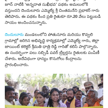
జూన్ నాటికి ‘అన్నదాత సుఖీభవ’ పథకం అమలులోకి
వస్తుందని దెందులూరు ఎమ్మెల్యే శ్రీ చింతమనేని ప్రభాకర్ గారు
తెలిపారు. ఈ పథకం కింద ప్రతి రైతుకూ రూ.20 వేలు పెట్టుబడి
సాయం అందించనున్నారు.
దెందులూరు
మండలంలోని పోతునూరు మరియు కొవ్వలి
గ్రామాల్లో జరిగిన అభివృద్ధి కార్యక్రమాల్లో ఎమ్మెల్యే గారు, జిల్లా
జాయింట్ కలెక్టర్ శ్రీమతి ధాత్రి రెడ్డి గారితో కలిసి పాల్గొన్నారు.
ఈ సందర్భంగా పలు సబ్సిడీ పవర్ ట్రిల్లర్లను రైతులకు పంపిణీ
చేశారు. అదేవిధంగా ధాన్యం కొనుగోలు కేంద్రాలను
ప్రారంభించారు.