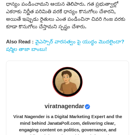
ధాన్యం పండించామని ఆయన తెలిపారు. గత ప్రభుత్వాల్లో
ఎకరాకు నిర్ణీత పరిమితి వరకే ధాన్యం కొనుగోలు చేశారని,
అయితే ఇప్పుడు రైతులు ఎంత పండించినా చివరి గింజ వరకు
కూడా కొనుగోలు చేస్తామని స్పష్టం చేశారు.
Also Read :
వైఎస్సార్‌ వారసత్వం పై యుద్ధం మొదలైందా?
షర్మిల తాజా బాంబు!
viratnagendar
Virat Nagender is a Digital Marketing Expert and the
mind behind JanataPoll.com, delivering clear,
engaging content on politics, governance, and