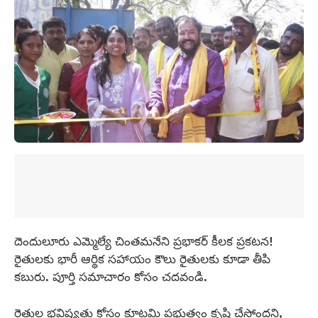
దెందులూరు ఎమ్మెల్యే చింతమనేని ప్రభాకర్ కీలక ప్రకటన!
రైతులకు భారీ ఆర్థిక సహాయం కౌలు రైతులకు కూడా తీపి
కబురు. పూర్తి సమాచారం కోసం చదవండి.
రైతుల భవిష్యత్తు కోసం కూటమి ప్రభుత్వం కృషి చేస్తోందని,