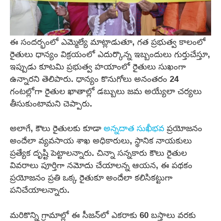
ఈ సందర్భంలో ఎమ్మెల్యే మాట్లాడుతూ, గత ప్రభుత్వ కాలంలో
రైతులు ధాన్యం విక్రయంలో ఎదుర్కొన్న ఇబ్బందులు గుర్తుచేస్తూ,
ఇప్పుడు కూటమి ప్రభుత్వ హయాంలో రైతులు సుఖంగా
ఉన్నారని తెలిపారు. ధాన్యం కొనుగోలు అనంతరం 24
గంటల్లోగా రైతుల ఖాతాల్లో డబ్బులు జమ అయ్యేలా చర్యలు
తీసుకుంటామని చెప్పారు.
అలాగే, కౌలు రైతులకు కూడా
అన్నదాత సుఖీభవ
ప్రయోజనం
అందేలా వ్యవసాయ శాఖ అధికారులు, స్థానిక నాయకులు
ప్రత్యేక దృష్టి పెట్టాలన్నారు. చిన్నా సన్నకారు కౌలు రైతుల
వివరాలు పూర్తిగా నమోదు చేయాలన్న ఆయన, ఈ పథకం
ప్రయోజనం ప్రతి ఒక్క రైతుకూ అందేలా కలిసికట్టుగా
పనిచేయాలన్నారు.
మరికొన్ని గ్రామాల్లో ఈ సీజన్‌లో ఎకరాకు 60 బస్తాలు వరకు