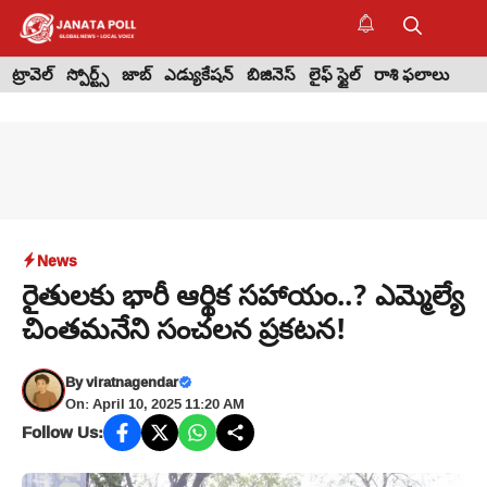
Skip
to
M
content
ట్రావెల్
స్పోర్ట్స్
జాబ్
ఎడ్యుకేషన్
బిజినెస్
లైఫ్ స్టైల్
రాశి ఫలాలు
News
రైతులకు భారీ ఆర్థిక సహాయం..? ఎమ్మెల్యే
చింతమనేని సంచలన ప్రకటన!
By
viratnagendar
On: April 10, 2025 11:20 AM
Follow Us: