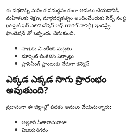
ఈ పథకాన్ని మరింత సమర్థవంతంగా అమలు చేయడానికీ,
మహిళలకు శిక్షణ, మార్గదర్శకత్వం అందించేందుకు సెర్ప్ సంస్థ
(సొసైటీ ఫర్ ఎలిమినేషన్ ఆఫ్ రూరల్ పావర్టీ) ఇండస్ట్రీ
ఫౌండేషన్ తో ఒప్పందం చేసుకుంది.
సాగుకు సాంకేతిక మద్దతు
మార్కెట్ లింకేజెస్ ఏర్పాట్లు
ప్రాసెసింగ్ ప్లాంటుకు నేరుగా కనెక్షన్
ఎక్కడ ఎక్కడ సాగు ప్రారంభం
అవుతుంది?
ప్రధానంగా ఈ జిల్లాల్లో పథకం అమలు చేయనున్నారు:
అల్లూరి సీతారామరాజు
విజయనగరం