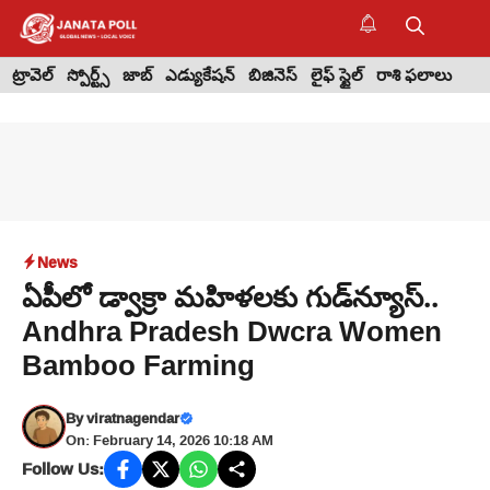
Skip
to
M
content
ట్రావెల్
స్పోర్ట్స్
జాబ్
ఎడ్యుకేషన్
బిజినెస్
లైఫ్ స్టైల్
రాశి ఫలాలు
News
ఏపీలో డ్వాక్రా మహిళలకు గుడ్‌న్యూస్..
Andhra Pradesh Dwcra Women
Bamboo Farming
By
viratnagendar
On: February 14, 2026 10:18 AM
Follow Us: