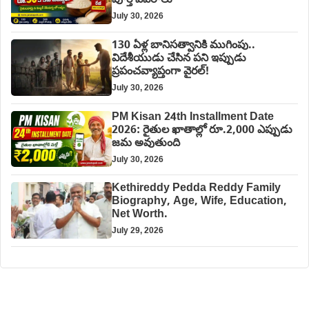
పూర్తి వివరాలు
July 30, 2026
130 ఏళ్ల బానిసత్వానికి ముగింపు..
విదేశీయుడు చేసిన పని ఇప్పుడు
ప్రపంచవ్యాప్తంగా వైరల్!
July 30, 2026
PM Kisan 24th Installment Date
2026: రైతుల ఖాతాల్లో రూ.2,000 ఎప్పుడు
జమ అవుతుంది
July 30, 2026
Kethireddy Pedda Reddy Family
Biography, Age, Wife, Education,
Net Worth.
July 29, 2026