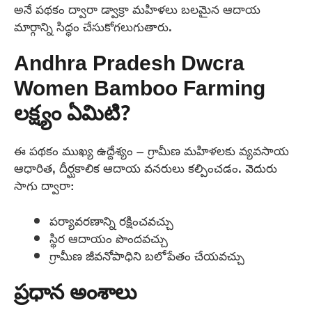
అనే పథకం ద్వారా డ్వాక్రా మహిళలు బలమైన ఆదాయ
మార్గాన్ని సిద్ధం చేసుకోగలుగుతారు.
Andhra Pradesh Dwcra
Women Bamboo Farming
లక్ష్యం ఏమిటి?
ఈ పథకం ముఖ్య ఉద్దేశ్యం – గ్రామీణ మహిళలకు వ్యవసాయ
ఆధారిత, దీర్ఘకాలిక ఆదాయ వనరులు కల్పించడం. వెదురు
సాగు ద్వారా:
పర్యావరణాన్ని రక్షించవచ్చు
స్థిర ఆదాయం పొందవచ్చు
గ్రామీణ జీవనోపాధిని బలోపేతం చేయవచ్చు
ప్రధాన అంశాలు