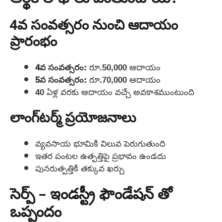
4వ సంవత్సరం నుంచి ఆదాయం
ప్రారంభం
4వ సంవత్సరం:
రూ.50,000 ఆదాయం
5వ సంవత్సరం:
రూ.70,000 ఆదాయం
40 ఏళ్ల వరకు ఆదాయం వచ్చే అవకాశముంటుంది
లాంగ్‌టర్మ్ ప్రయోజనాలు
వ్యవసాయ భూమికి విలువ పెరుగుతుంది
ఇతర పంటల ఉత్పత్తిపై ప్రభావం ఉండదు
పునరుత్పత్తికి తక్కువ ఖర్చు
సెర్ప్ – ఇండస్ట్రీ ఫౌండేషన్ తో
ఒప్పందం