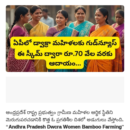
ఆంధ్రప్రదేశ్ రాష్ట్ర ప్రభుత్వం గ్రామీణ మహిళల ఆర్థిక స్థితిని
మెరుగుపరచడానికి కొత్త ఓ ప్రగతిశీల దిశలో అడుగులు వేస్తోంది.
“
Andhra Pradesh Dwcra Women Bamboo Farming
”