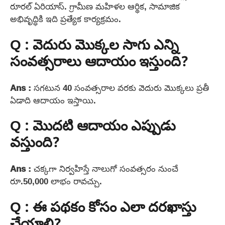
రూరల్ ఏరియాస్. గ్రామీణ మహిళల ఆర్థిక, సామాజిక
అభివృద్ధికి ఇది ప్రత్యేక కార్యక్రమం.
Q : వెదురు మొక్కల సాగు ఎన్ని
సంవత్సరాలు ఆదాయం ఇస్తుంది?
Ans :
సగటున 40 సంవత్సరాల వరకు వెదురు మొక్కలు ప్రతీ
ఏడాది ఆదాయం ఇస్తాయి.
Q : మొదటి ఆదాయం ఎప్పుడు
వస్తుంది?
Ans :
చక్కగా నిర్వహిస్తే నాలుగో సంవత్సరం నుంచే
రూ.50,000 లాభం రావచ్చు.
Q : ఈ పథకం కోసం ఎలా దరఖాస్తు
చేయాలి?