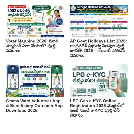
Voter Mapping 2026: ఓటర్
AP Govt Holidays List 2026:
మ్యాపింగ్ ఎలా చేయాలి? పూర్తి
ఆంధ్రప్రదేశ్ ప్రభుత్వ సెలవుల పూర్తి
వివరాలు
జాబితా 2026 – నెలవారీ హాలిడేస్
వివరాలు
Grama Ward Volunteer App
LPG Gas e-KYC Online
& Beneficiary Outreach App
Registration 2026 మొబైల్‌లో
Download 2026
ఇంటి నుంచే e-KYC పూర్తి చేసే
విధానం