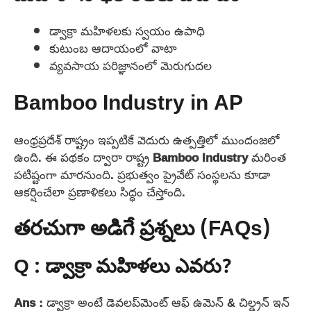
డ్వాక్రా మహిళలకు స్వయం ఉపాధి
కుటుంబ ఆదాయంలో వాటా
వ్యవసాయ పరిజ్ఞానంలో మెరుగుదల
Bamboo Industry in AP
ఆంధ్రప్రదేశ్ రాష్ట్రం ఇప్పటికే వెదురు ఉత్పత్తిలో ముందంజలో
ఉంది. ఈ పథకం ద్వారా రాష్ట్ర
Bamboo Industry
మరింత
పటిష్టంగా మారనుంది. ప్రభుత్వం ప్రైవేట్ సంస్థలను కూడా
ఆకర్షించేలా ప్రణాళికలు సిద్ధం చేస్తోంది.
తరచుగా అడిగే ప్రశ్నలు (FAQs)
Q : డ్వాక్రా మహిళలు ఎవరు?
Ans :
డ్వాక్రా అంటే డెవలప్‌మెంట్ ఆఫ్ ఉమెన్ & చిల్డ్రన్ ఇన్