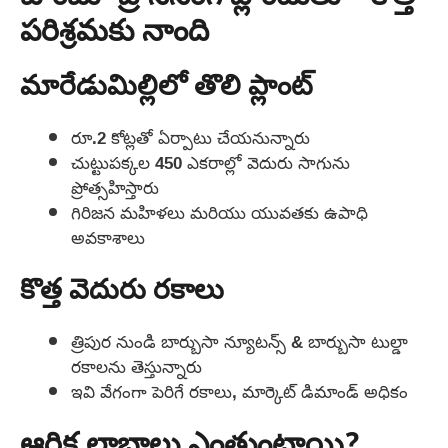
పరిశ్రమకు నాంది
మారేడుమిల్లిలో తొలి ప్లాంట్
రూ.2 కోట్లతో ఏర్పాటు చేయనున్నారు
చుట్టుపక్కల 450 ఎకరాల్లో వెదురు సాగును
ప్రోత్సహిస్తారు
గిరిజన మహిళలు మరియు యువతకు ఉపాధి
అవకాశాలు
కొత్త వెదురు రకాలు
త్రిపుర నుండి బార్బుసా న్యూటన్స్ & బార్బుసా టుల్డా
రకాలను తెస్తున్నారు
ఇవి వేగంగా పెరిగే రకాలు, మార్కెట్ డిమాండ్ అధికం
ఆర్థిక లాభాలు ఎంతుంటాయి?