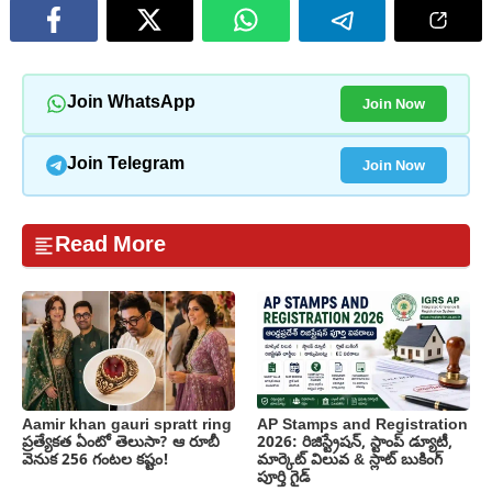
Join Now
Join WhatsApp
Join Now
Join Telegram
Read More
Aamir khan gauri spratt ring
AP Stamps and Registration
ప్రత్యేకత ఏంటో తెలుసా? ఆ రూబీ
2026: రిజిస్ట్రేషన్, స్టాంప్ డ్యూటీ,
వెనుక 256 గంటల కష్టం!
మార్కెట్ విలువ & స్లాట్ బుకింగ్
పూర్తి గైడ్