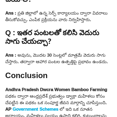
Ans :
ప్రతి జిల్లాలో ఉన్న సెర్ప్ కార్యాలయం ద్వారా వివరాలు
తీసుకోవచ్చు. ఎంపిక ప్రక్రియను వారు నిర్వహిస్తారు.
Q : ఇతర పంటలతో కలిసి వెదురు
సాగు చేయచ్చా?
Ans :
అవును, మొదట 30 సెంట్లలో మాత్రమే వెదురు సాగు
చేస్తారు. తద్వారా ఆహార పంటల ఉత్పత్తిపై ప్రభావం ఉండదు.
Conclusion
Andhra Pradesh Dwcra Women Bamboo Farming
పథకం ద్వారా ఆంధ్రప్రదేశ్ ప్రభుత్వం డ్వాక్రా మహిళలు కోసం
చేపట్టిన ఈ పథకం ఒక సంపూర్ణ జీవన మార్గాన్ని చూపిస్తుంది.
AP
Government Schemes
లో ఇది ఒక నూతన
అధ్యాయం. మహిళలు స్వయం ఉపాధి కలిగి, కుటుంబాలను