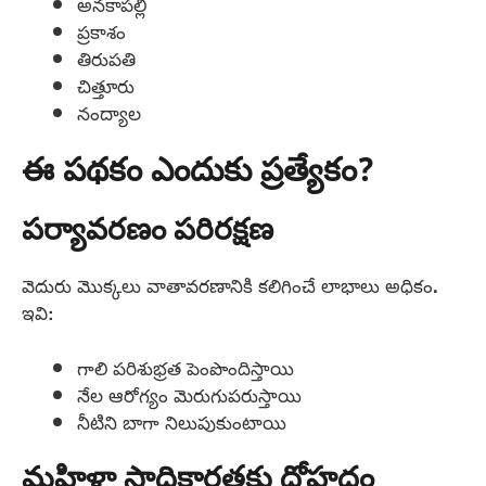
అనకాపల్లి
ప్రకాశం
తిరుపతి
చిత్తూరు
నంద్యాల
ఈ పథకం ఎందుకు ప్రత్యేకం?
పర్యావరణం పరిరక్షణ
వెదురు మొక్కలు వాతావరణానికి కలిగించే లాభాలు అధికం.
ఇవి:
గాలి పరిశుభ్రత పెంపొందిస్తాయి
నేల ఆరోగ్యం మెరుగుపరుస్తాయి
నీటిని బాగా నిలుపుకుంటాయి
మహిళా సాధికారతకు దోహదం