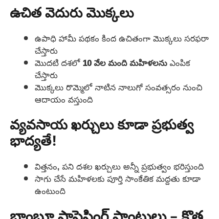
ఉచిత వెదురు మొక్కలు
ఉపాధి హామీ పథకం కింద ఉచితంగా మొక్కలు సరఫరా
చేస్తారు
మొదటి దశలో
10 వేల మంది మహిళలను
ఎంపిక
చేస్తారు
మొక్కలు రొమ్మెలో నాటిన నాలుగో సంవత్సరం నుంచి
ఆదాయం వస్తుంది
వ్యవసాయ ఖర్చులు కూడా ప్రభుత్వ
భాద్యతే!
విత్తనం, పని దశల ఖర్చులు అన్నీ ప్రభుత్వం భరిస్తుంది
సాగు చేసే మహిళలకు పూర్తి సాంకేతిక మద్దతు కూడా
ఉంటుంది
బాంబూ ప్రాసెసింగ్ ప్లాంటులు – కొత్త