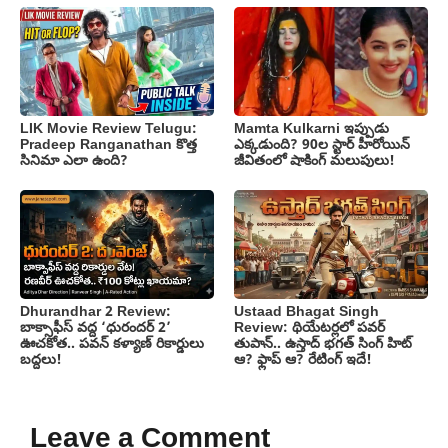
LIK Movie Review Telugu:
Mamta Kulkarni ఇప్పుడు
Pradeep Ranganathan కొత్త
ఎక్కడుంది? 90ల స్టార్ హీరోయిన్
సినిమా ఎలా ఉంది?
జీవితంలో షాకింగ్ మలుపులు!
Dhurandhar 2 Review:
Ustaad Bhagat Singh
బాక్సాఫీస్ వద్ద ‘ధురందర్ 2’
Review: థియేటర్లలో పవర్
ఊచకోత.. పవన్ కళ్యాణ్ రికార్డులు
తుపాన్.. ఉస్తాద్ భగత్ సింగ్ హిట్
బద్దలు!
ఆ? ఫ్లాప్ ఆ? రేటింగ్ ఇదే!
Leave a Comment