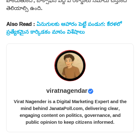
పొందుతుందో, బాక్సాఫీస్ వద్ద ఏ రికార్డులు నమోదు చేస్తుందో
తెలియాల్సి ఉంది.
Also Read :
ఏనుగులకు ఆహారం పెట్టే పండుగ: కేరళలో
ప్రత్యేకమైన కార్కిడకం మాసం విశేషాలు
viratnagendar
Virat Nagender is a Digital Marketing Expert and the
mind behind JanataPoll.com, delivering clear,
engaging content on politics, governance, and
public opinion to keep citizens informed.