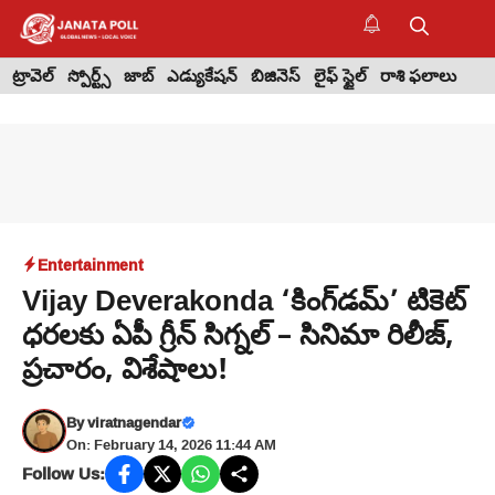
Skip
to
M
content
ట్రావెల్
స్పోర్ట్స్
జాబ్
ఎడ్యుకేషన్
బిజినెస్
లైఫ్ స్టైల్
రాశి ఫలాలు
Entertainment
Vijay Deverakonda ‘కింగ్‌డమ్’ టికెట్
ధరలకు ఏపీ గ్రీన్ సిగ్నల్ – సినిమా రిలీజ్,
ప్రచారం, విశేషాలు!
By
viratnagendar
On: February 14, 2026 11:44 AM
Follow Us: