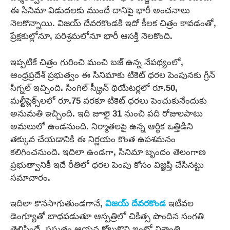
ఈ సినిమా విడుదలకు ముందే దానిపై భారీ అంచనాలు
నెలకొన్నాయి. విజయ్ దేవరకొండకి ఇదో కీలక చిత్రం కావడంతో,
ప్రేక్షకుల్లోనూ, పరిశ్రమలోనూ భారీ ఆసక్తి నెలకొంది.
ఇప్పటికే చిత్రం గురించి మంచి బజ్‌ ఉన్న నేపథ్యంలో,
ఆంధ్రప్రదేశ్ ప్రభుత్వం ఈ సినిమాకు టికెట్ ధరల పెంపునకు గ్రీన్
సిగ్నల్ ఇచ్చింది. సింగిల్ స్క్రీన్ థియేటర్లలో రూ.50,
మల్టీప్లెక్స్‌లలో రూ.75 వరకూ టికెట్ ధరలు పెంచుకునేందుకు
అనుమతి ఇచ్చింది. ఇది జూలై 31 నుంచి పది రోజులపాటు
అమలులో ఉండనుంది. నిర్మాతలపై ఉన్న ఆర్థిక ఒత్తిడిని
తక్కువ చేయడానికి ఈ నిర్ణయం కొంత ఉపశమనం
కలిగించనుంది. ఇదిలా ఉండగా, సినిమా బృందం తెలంగాణ
ప్రభుత్వానికీ ఇదే రీతిలో ధరల పెంపు కోసం విజ్ఞప్తి చేసినట్టు
సమాచారం.
ఇదిలా కొనసాగుతుండగానే,
విజయ్ దేవరకొండ
ఇటీవల
డెంగ్యూతో బాధపడుతూ ఆస్పత్రిలో చికిత్స పొందిన సంగతి
తెలిసిందే. ప్రస్తుతం ఆయన కోలుకొని ఇంట్లో విశ్రాంతి