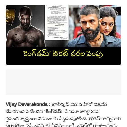
Vijay Deverakonda :
టాలీవుడ్ యువ హీరో విజయ్
దేవరకొండ నటించిన ‘
కింగ్‌డమ్
‘ సినిమా జూలై 31న
ప్రపంచవ్యాప్తంగా విడుదలకు సిద్ధమవుతోంది. గౌతమ్ తిన్ననూరి
దర్శకత్వం వహించిన ఈ సినిమా భారీ బడ్జెట్‌తో రూపొందింది.