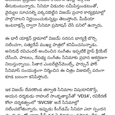
తీసుకుంటున్నారు. సినిమా విడుదల సమీపిస్తుండటంతో,
వైద్యుల సూచనల్ని పక్కనబెట్టిన విజయ్ ప్రచార కార్యక్రమాల్లో
పాల్గొనాలని నిర్ణయించుకున్నట్లు తెలుస్తోంది. మీడియా
ఇంటరాక్షన్స్ ద్వారా సినిమా ప్రమోషన్‌ చేసే పనిలో ఉన్నారు.
ఈ భారీ యాక్షన్ డ్రామాలో విజయ్ సరసన భాగ్యశ్రీ బొర్సె
నటించగా, సత్యదేవ్ ముఖ్య పాత్రలో కనిపించనున్నాడు.
అనిరుధ్ రవిచందర్ అందించిన సంగీతం ఇప్పటికే హైప్ క్రియేట్
చేసింది. పాటలు, నేపథ్య సంగీతం సినిమాకు ప్రధాన ఆకర్షణగా
నిలుస్తున్నాయి. సితార ఎంటర్‌టైన్‌మెంట్స్, ఫార్చున్ ఫోర్
సినిమాస్ సంయుక్తంగా నిర్మించిన ఈ చిత్రం విజువల్స్ పరంగా
కూడ బలంగా కనిపిస్తోంది.
ఇక విజయ్ దేవరకొండ తర్వాతి సినిమాల విషయానికొస్తే,
ఆయన దర్శకుడు రాహుల్ సాంకృత్యాన్‌తో ‘VD14’, రవికిరణ్
కోలా దర్శకత్వంలో ‘SVC59’ అనే సినిమాల్లో
నటించబోతున్నారు. ఇప్పుడు కింగ్‌డమ్ సినిమా ఎలా స్పందన