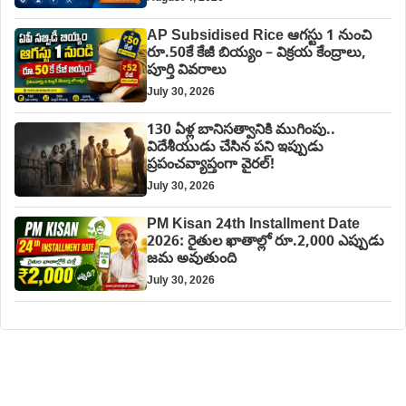
AP Subsidised Rice ఆగస్టు 1 నుంచి
రూ.50కే కేజీ బియ్యం – విక్రయ కేంద్రాలు,
పూర్తి వివరాలు
July 30, 2026
130 ఏళ్ల బానిసత్వానికి ముగింపు..
విదేశీయుడు చేసిన పని ఇప్పుడు
ప్రపంచవ్యాప్తంగా వైరల్!
July 30, 2026
PM Kisan 24th Installment Date
2026: రైతుల ఖాతాల్లో రూ.2,000 ఎప్పుడు
జమ అవుతుంది
July 30, 2026