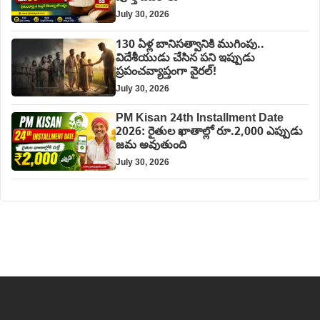
July 30, 2026
130 ఏళ్ల బానిసత్వానికి ముగింపు..
విదేశీయుడు చేసిన పని ఇప్పుడు
ప్రపంచవ్యాప్తంగా వైరల్!
July 30, 2026
PM Kisan 24th Installment Date
2026: రైతుల ఖాతాల్లో రూ.2,000 ఎప్పుడు
జమ అవుతుంది
July 30, 2026