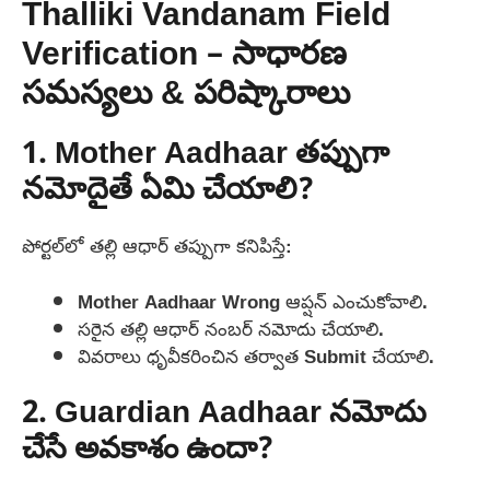
Thalliki Vandanam Field
Verification – సాధారణ
సమస్యలు & పరిష్కారాలు
1. Mother Aadhaar తప్పుగా
నమోదైతే ఏమి చేయాలి?
పోర్టల్‌లో తల్లి ఆధార్ తప్పుగా కనిపిస్తే:
Mother Aadhaar Wrong ఆప్షన్ ఎంచుకోవాలి.
సరైన తల్లి ఆధార్ నంబర్ నమోదు చేయాలి.
వివరాలు ధృవీకరించిన తర్వాత Submit చేయాలి.
2. Guardian Aadhaar నమోదు
చేసే అవకాశం ఉందా?