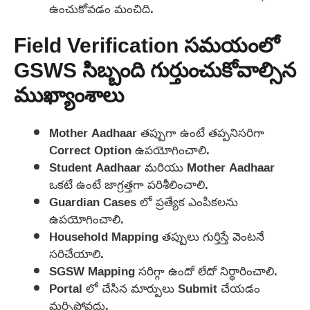
ఉంచుకోవడం మంచిది.
Field Verification సమయంలో
GSWS సిబ్బంది గుర్తుంచుకోవాల్సిన
ముఖ్యాంశాలు
Mother Aadhaar తప్పుగా ఉంటే తప్పనిసరిగా
Correct Option ఉపయోగించాలి.
Student Aadhaar మరియు Mother Aadhaar
ఒకటే ఉంటే జాగ్రత్తగా పరిశీలించాలి.
Guardian Cases లో ప్రత్యేక ఎంపికలను
ఉపయోగించాలి.
Household Mapping తప్పులు గుర్తిస్తే వెంటనే
సరిచేయాలి.
SGSW Mapping సరిగ్గా ఉందో లేదో నిర్ధారించాలి.
Portal లో చేసిన మార్పులు Submit చేయడం
మర్చిపోవద్దు.