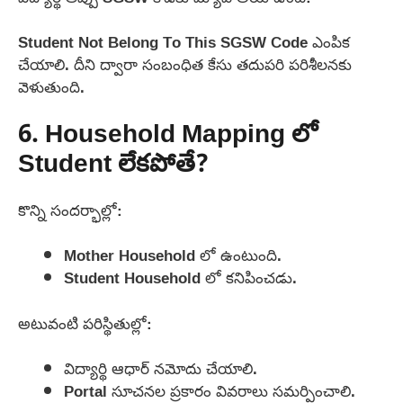
Student Not Belong To This SGSW Code ఎంపిక
చేయాలి. దీని ద్వారా సంబంధిత కేసు తదుపరి పరిశీలనకు
వెళుతుంది.
6. Household Mapping లో
Student లేకపోతే?
కొన్ని సందర్భాల్లో:
Mother Household లో ఉంటుంది.
Student Household లో కనిపించడు.
అటువంటి పరిస్థితుల్లో:
విద్యార్థి ఆధార్ నమోదు చేయాలి.
Portal సూచనల ప్రకారం వివరాలు సమర్పించాలి.