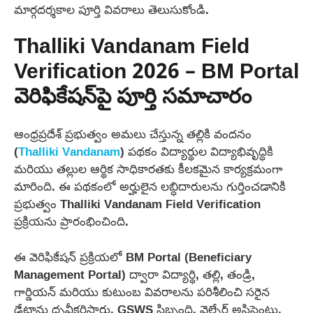
మార్గదర్శకాల పూర్తి వివరాలు తెలుసుకోండి.
Thalliki Vandanam Field
Verification 2026 – BM Portal
వెరిఫికేషన్‌పై పూర్తి సమాచారం
ఆంధ్రప్రదేశ్ ప్రభుత్వం అమలు చేస్తున్న తల్లికి వందనం
(
Thalliki Vandanam
) పథకం విద్యార్థుల విద్యాభివృద్ధికి
మరియు తల్లుల ఆర్థిక సాధికారతకు కీలకమైన కార్యక్రమంగా
మారింది. ఈ పథకంలో అర్హులైన లబ్ధిదారులను గుర్తించడానికి
ప్రభుత్వం Thalliki Vandanam Field Verification
ప్రక్రియను ప్రారంభించింది.
ఈ వెరిఫికేషన్ ప్రక్రియలో BM Portal (Beneficiary
Management Portal) ద్వారా విద్యార్థి, తల్లి, తండ్రి,
గార్డియన్ మరియు కుటుంబ వివరాలను పరిశీలించి సరైన
డేటాను ధృవీకరిస్తారు. GSWS సిబ్బంది, వెల్ఫేర్ అసిస్టెంట్లు,