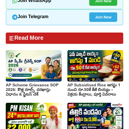
Join Now
Join WhatsApp
Join Now
Join Telegram
Read More
AP Scheme Grievance SOP
AP Subsidised Rice ఆగస్టు 1
2026: కొత్త రూల్స్, దరఖాస్తు
నుంచి రూ.50కే కేజీ బియ్యం –
విధానం & స్టేటస్ చెక్
విక్రయ కేంద్రాలు, పూర్తి వివరాలు