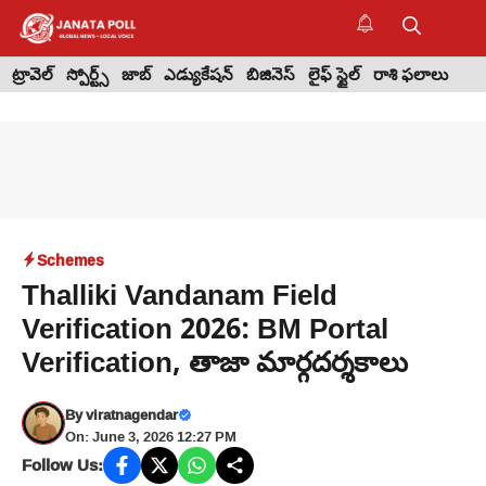
Skip
to
M
content
ట్రావెల్
స్పోర్ట్స్
జాబ్
ఎడ్యుకేషన్
బిజినెస్
లైఫ్ స్టైల్
రాశి ఫలాలు
Schemes
Thalliki Vandanam Field
Verification 2026: BM Portal
Verification, తాజా మార్గదర్శకాలు
By
viratnagendar
On: June 3, 2026 12:27 PM
Follow Us: