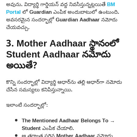
అవును. విద్యార్థి గార్డియన్ వద్ద నివసిస్తున్నట్లయితే
BM
Portal
లో Guardian ఎంపిక అందుబాటులో ఉంటుంది.
అవసరమైన సందర్భాల్లో Guardian Aadhaar నమోదు
చేయవచ్చు.
3. Mother Aadhaar స్థానంలో
Student Aadhaar నమోదు
అయితే?
కొన్ని సందర్భాల్లో విద్యార్థి ఆధార్‌ను తల్లి ఆధార్‌గా నమోదు
చేసిన సమస్యలు కనిపిస్తున్నాయి.
ఇలాంటి సందర్భాల్లో:
The Mentioned Aadhaar Belongs To →
Student ఎంపిక చేయాలి.
ఆ తర్వాత సరైన Mother Aadhaar నమోదు