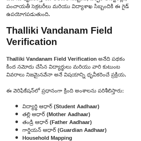
పంచాయతీ సెక్రటరీలు మరియు విద్యాశాఖ సిబ్బందికి ఈ గైడ్
ఉపయోగపడుతుంది.
Thalliki Vandanam Field
Verification
Thalliki Vandanam Field Verification అనేది పథకం
కింద నమోదు చేసిన విద్యార్థులు మరియు వారి కుటుంబ
వివరాలు నిజమైనవేనా అనే విషయాన్ని ధృవీకరించే ప్రక్రియ.
ఈ వెరిఫికేషన్‌లో ప్రధానంగా క్రింది అంశాలను పరిశీలిస్తారు:
విద్యార్థి ఆధార్ (Student Aadhaar)
తల్లి ఆధార్ (Mother Aadhaar)
తండ్రి ఆధార్ (Father Aadhaar)
గార్డియన్ ఆధార్ (Guardian Aadhaar)
Household Mapping