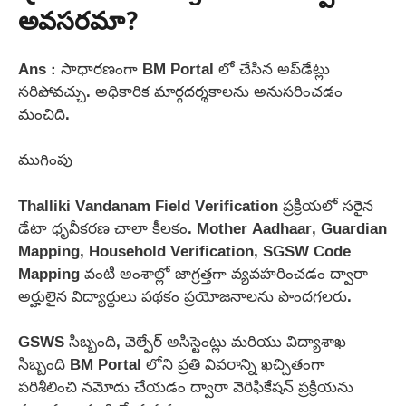
అవసరమా?
Ans : సాధారణంగా BM Portal లో చేసిన అప్‌డేట్లు
సరిపోవచ్చు. అధికారిక మార్గదర్శకాలను అనుసరించడం
మంచిది.
ముగింపు
Thalliki Vandanam Field Verification ప్రక్రియలో సరైన
డేటా ధృవీకరణ చాలా కీలకం. Mother Aadhaar, Guardian
Mapping, Household Verification, SGSW Code
Mapping వంటి అంశాల్లో జాగ్రత్తగా వ్యవహరించడం ద్వారా
అర్హులైన విద్యార్థులు పథకం ప్రయోజనాలను పొందగలరు.
GSWS సిబ్బంది, వెల్ఫేర్ అసిస్టెంట్లు మరియు విద్యాశాఖ
సిబ్బంది BM Portal లోని ప్రతి వివరాన్ని ఖచ్చితంగా
పరిశీలించి నమోదు చేయడం ద్వారా వెరిఫికేషన్ ప్రక్రియను