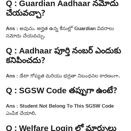
Q : Guardian Aadhaar నమోదు
చేయవచ్చా?
Ans : అవును. అర్హత ఉన్న కేసుల్లో Guardian వివరాలు
నమోదు చేయవచ్చు.
Q : Aadhaar పూర్తి నంబర్ ఎందుకు
కనిపించదు?
Ans : డేటా గోప్యత మరియు భద్రతా నిబంధనల కారణంగా.
Q : SGSW Code తప్పుగా ఉంటే?
Ans : Student Not Belong To This SGSW Code
ఎంపిక చేయాలి.
Q : Welfare Login లో మార్పులు