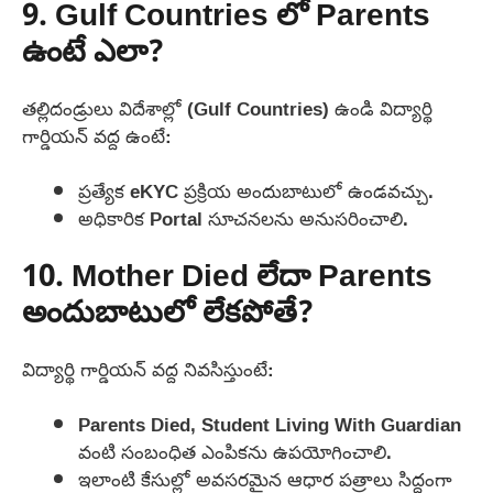
9. Gulf Countries లో Parents
ఉంటే ఎలా?
తల్లిదండ్రులు విదేశాల్లో (Gulf Countries) ఉండి విద్యార్థి
గార్డియన్ వద్ద ఉంటే:
ప్రత్యేక eKYC ప్రక్రియ అందుబాటులో ఉండవచ్చు.
అధికారిక Portal సూచనలను అనుసరించాలి.
10. Mother Died లేదా Parents
అందుబాటులో లేకపోతే?
విద్యార్థి గార్డియన్ వద్ద నివసిస్తుంటే:
Parents Died, Student Living With Guardian
వంటి సంబంధిత ఎంపికను ఉపయోగించాలి.
ఇలాంటి కేసుల్లో అవసరమైన ఆధార పత్రాలు సిద్ధంగా