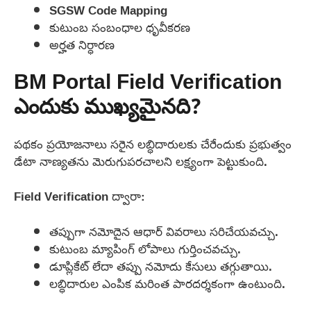
SGSW Code Mapping
కుటుంబ సంబంధాల ధృవీకరణ
అర్హత నిర్ధారణ
BM Portal Field Verification
ఎందుకు ముఖ్యమైనది?
పథకం ప్రయోజనాలు సరైన లబ్ధిదారులకు చేరేందుకు ప్రభుత్వం
డేటా నాణ్యతను మెరుగుపరచాలని లక్ష్యంగా పెట్టుకుంది.
Field Verification ద్వారా:
తప్పుగా నమోదైన ఆధార్ వివరాలు సరిచేయవచ్చు.
కుటుంబ మ్యాపింగ్ లోపాలు గుర్తించవచ్చు.
డూప్లికేట్ లేదా తప్పు నమోదు కేసులు తగ్గుతాయి.
లబ్ధిదారుల ఎంపిక మరింత పారదర్శకంగా ఉంటుంది.