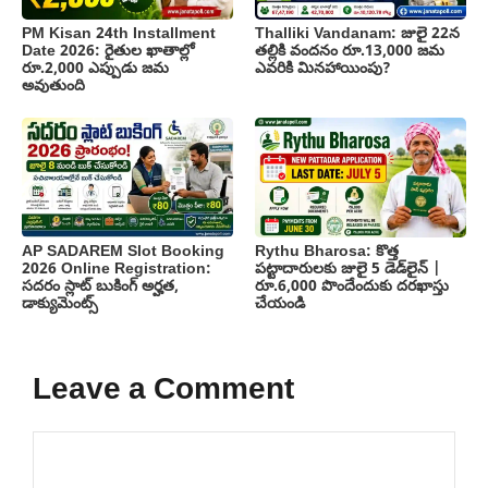
PM Kisan 24th Installment
Thalliki Vandanam: జులై 22న
Date 2026: రైతుల ఖాతాల్లో
తల్లికి వందనం రూ.13,000 జమ
రూ.2,000 ఎప్పుడు జమ
ఎవరికి మినహాయింపు?
అవుతుంది
AP SADAREM Slot Booking
Rythu Bharosa: కొత్త
2026 Online Registration:
పట్టాదారులకు జులై 5 డెడ్‌లైన్ |
సదరం స్లాట్ బుకింగ్ అర్హత,
రూ.6,000 పొందేందుకు దరఖాస్తు
డాక్యుమెంట్స్
చేయండి
Leave a Comment
Comment