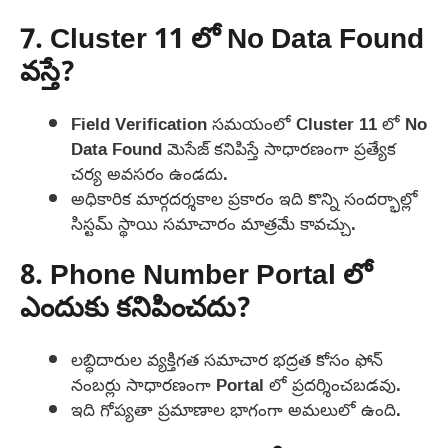
7. Cluster 11 లో No Data Found
వస్తే?
Field Verification సమయంలో Cluster 11 లో No
Data Found మెసేజ్ కనిపిస్తే సాధారణంగా ప్రత్యేక
చర్య అవసరం ఉండదు.
అధికారిక మార్గదర్శకాల ప్రకారం ఇది కొన్ని సందర్భాల్లో
సిస్టమ్ స్థాయి సమాచారం మాత్రమే కావచ్చు.
8. Phone Number Portal లో
ఎందుకు కనిపించదు?
లబ్ధిదారుల వ్యక్తిగత సమాచార భద్రత కోసం ఫోన్
నంబర్లు సాధారణంగా Portal లో ప్రదర్శించబడవు.
ఇది గోప్యతా ప్రమాణాల భాగంగా అమలులో ఉంది.