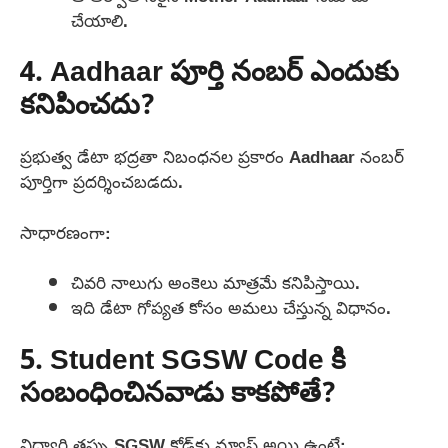
చేయాలి.
4. Aadhaar పూర్తి నంబర్ ఎందుకు
కనిపించదు?
ప్రభుత్వ డేటా భద్రతా నిబంధనల ప్రకారం Aadhaar నంబర్
పూర్తిగా ప్రదర్శించబడదు.
సాధారణంగా:
చివరి నాలుగు అంకెలు మాత్రమే కనిపిస్తాయి.
ఇది డేటా గోప్యత కోసం అమలు చేస్తున్న విధానం.
5. Student SGSW Code కి
సంబంధించినవాడు కాకపోతే?
విద్యార్థి తప్పు SGSW కోడ్‌కు మ్యాప్ అయి ఉంటే: