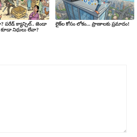
ా? పరేడ్ క్యాన్సిల్.. జెండా
లైక్‌ల కోసం లోకం… ప్రాణాలకు ప్రమాదం!
 కూడా నిధులు లేవా?