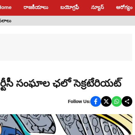
Home
రాజకీయాలు
బయోగ్రఫీ
న్యూస్
ఆరోగ్యం
 ఫలాలు
్టీసీ సంఘాల ఛలో సెక్రటేరియట్
Follow Us: