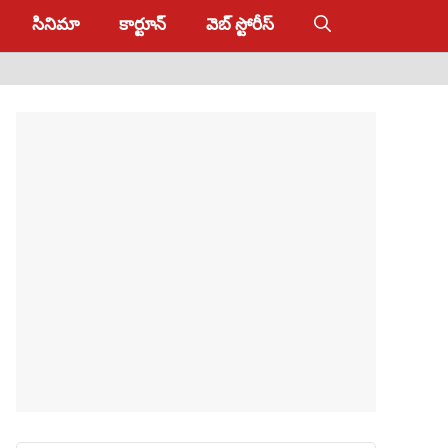
సినిమా
కార్టూన్
వెబ్ స్టోరీస్