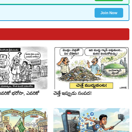
Join Now
చెత్తే ఇప్పుడు సంపద!
వరికో భరోసా, ఎవరికో