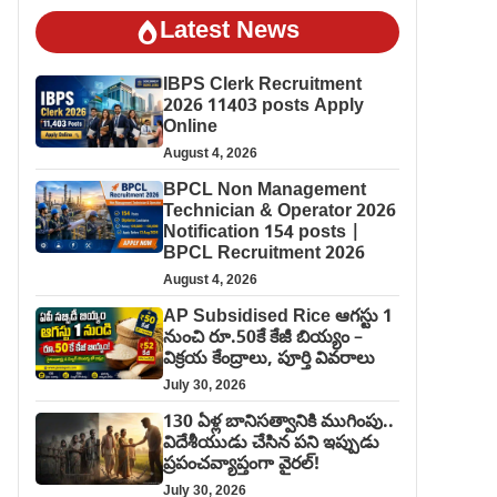
Latest News
IBPS Clerk Recruitment
2026 11403 posts Apply
Online
August 4, 2026
BPCL Non Management
Technician & Operator 2026
Notification 154 posts |
BPCL Recruitment 2026
August 4, 2026
AP Subsidised Rice ఆగస్టు 1
నుంచి రూ.50కే కేజీ బియ్యం –
విక్రయ కేంద్రాలు, పూర్తి వివరాలు
July 30, 2026
130 ఏళ్ల బానిసత్వానికి ముగింపు..
విదేశీయుడు చేసిన పని ఇప్పుడు
ప్రపంచవ్యాప్తంగా వైరల్!
July 30, 2026