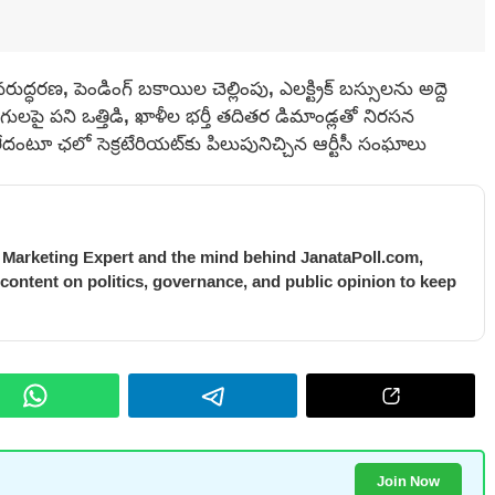
ుద్ధరణ, పెండింగ్ బకాయిల చెల్లింపు, ఎలక్ట్రిక్ బస్సులను అద్దె
లపై పని ఒత్తిడి, ఖాళీల భర్తీ తదితర డిమాండ్లతో నిరసన
ేదంటూ ఛలో సెక్రటేరియట్‌కు పిలుపునిచ్చిన ఆర్టీసీ సంఘాలు
l Marketing Expert and the mind behind JanataPoll.com,
 content on politics, governance, and public opinion to keep
Join Now