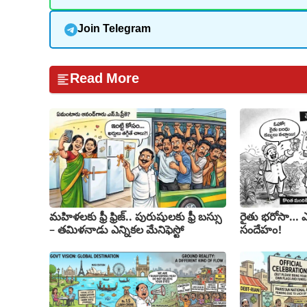
Join Telegram
Read More
మహిళలకు ఫ్రీ ఫ్రిజ్.. పురుషులకు ఫ్రీ బస్సు
రైతు భరోసా… ఎ
– తమిళనాడు ఎన్నికల మేనిఫెస్టో
సందేహం!