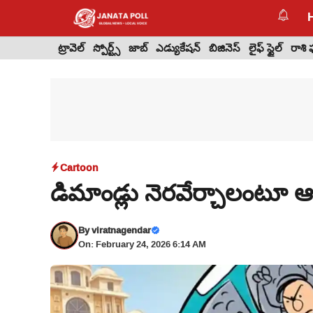
Skip
to
content
ట్రావెల్
స్పోర్ట్స్
జాబ్
ఎడ్యుకేషన్
బిజినెస్
లైఫ్ స్టైల్
రాశి
Cartoon
డిమాండ్లు నెరవేర్చాలంటూ ఆర
By
viratnagendar
On: February 24, 2026 6:14 AM