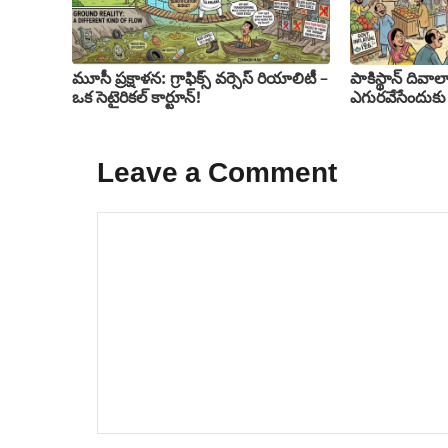
మూసీ ప్రక్షాళన: గ్రాఫిక్స్ వర్సెస్ రియాలిటీ –
పాకిస్థాన్ దివాల
ఒక సెటైరికల్ కార్టూన్!
ఎగురవేసేందుకు
Leave a Comment
Comment