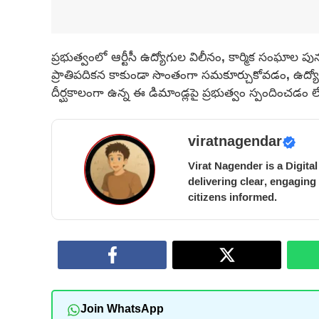
ప్రభుత్వంలో ఆర్టీసీ ఉద్యోగుల విలీనం, కార్మిక సంఘాల పునర
ప్రాతిపదికన కాకుండా సొంతంగా సమకూర్చుకోవడం, ఉద్యోగు
దీర్ఘకాలంగా ఉన్న ఈ డిమాండ్లపై ప్రభుత్వం స్పందించడం ల
viratnagendar
Virat Nagender is a Digita
delivering clear, engaging
citizens informed.
Join WhatsApp