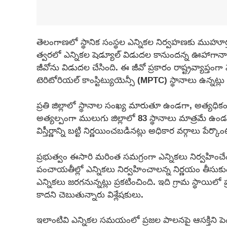
తెలంగాణలో స్థానిక సంస్థల ఎన్నికల నిర్వహణకు ముహూర్తం
త్వరలో ఎన్నికల షెడ్యూల్ విడుదల కానుందన్న ఊహాగానా
జీవోను విడుదల చేసింది. ఈ జీవో ప్రకారం రాష్ట్రవ్యాప్త
టెరిటోరియల్ కాంస్టిట్యుయెన్సీ (MPTC) స్థానాలు ఉన్నట్లు వ
ప్రతి జిల్లాలో స్థానాల సంఖ్య మారుతూ ఉండగా, అత్యధికం
అత్యల్పంగా ములుగు జిల్లాలో 83 స్థానాలు మాత్రమే 
విస్తీర్ణాన్ని బట్టి నిర్ణయించబడినట్లు అధికార వర్గాలు పేర్క
ప్రభుత్వం ఈసారి మరింత సమగ్రంగా ఎన్నికలు నిర్వహించ
పంచాయతీల్లో ఎన్నికలు నిర్వహించాలన్న నిర్ణయం తీసుకుంది
ఎన్నికలు జరగనున్నట్లు ప్రకటించింది. ఇది గ్రామ స్థాయిల
కాదని చెబుతున్నారు విశ్లేషకులు.
ఇలాంటివి ఎన్నికల సమయంలో ప్రజల పాలనపై ఆసక్తిని పెంచ