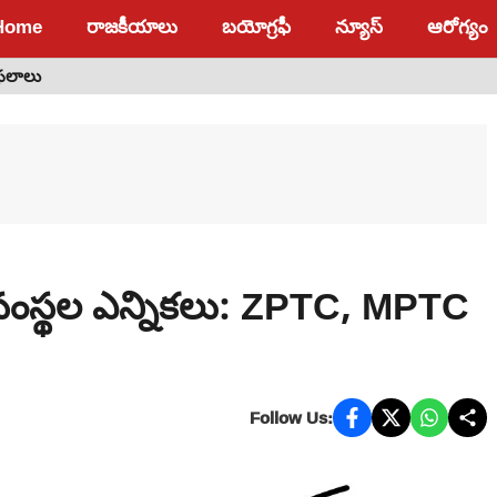
Home
రాజకీయాలు
బయోగ్రఫీ
న్యూస్
ఆరోగ్యం
 ఫలాలు
 సంస్థల ఎన్నికలు: ZPTC, MPTC
Follow Us: