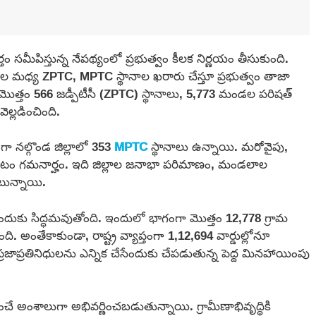
 సమీపిస్తున్న నేపథ్యంలో ప్రభుత్వం కీలక నిర్ణయం తీసుకుంది.
ల మధ్య ZPTC, MPTC స్థానాల ఖరారు చేస్తూ ప్రభుత్వం తాజా
ంగా మొత్తం 566 జడ్పీటీసీ (ZPTC) స్థానాలు, 5,773 మండల పరిషత్
ెల్లడించింది.
గా నల్గొండ జిల్లాలో 353
MPTC
స్థానాలు ఉన్నాయి. మరోవైపు,
ఉండటం గమనార్హం. ఇది జిల్లాల జనాభా పరిమాణం, మండలాల
ొంటున్నాయి.
ేందుకు సిద్ధమవుతోంది. ఇందులో భాగంగా మొత్తం 12,778 గ్రామ
. అంతేకాకుండా, రాష్ట్ర వ్యాప్తంగా 1,12,694 వార్డుల్లోనూ
ో ప్రజాప్రతినిధులను ఎన్నిక చేసేందుకు చేపడుతున్న పెద్ద మినహాయింపు
ే అంశాలుగా అభివర్ణించబడుతున్నాయి. గ్రామీణాభివృద్ధికి