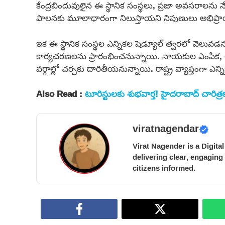
కేంద్రబిందువులైన ఈ స్థానిక సంస్థలు, ప్రజా అవసరాలను
పాలనకు మూలాధారంగా నిలుస్తాయని నిపుణులు అభిప్ర
ఇక ఈ స్థానిక సంస్థల ఎన్నికల షెడ్యూల్ త్వరలో వెలువడన
కార్యచరణలను ప్రారంభించనున్నాయి. నాయకుల ఎంపిక, 
వర్గాల్లో చర్చకు దారితీయనున్నాయి. రాష్ట్ర వ్యాప్తంగా
Also Read :
టూరిస్టులకు శుభవార్త! హైదరాబాద్ చారిత్రక 
viratnagendar
Virat Nagender is a Digita
delivering clear, engaging
citizens informed.