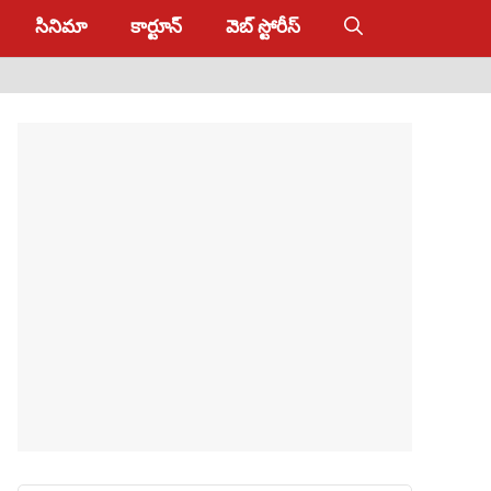
సినిమా
కార్టూన్
వెబ్ స్టోరీస్