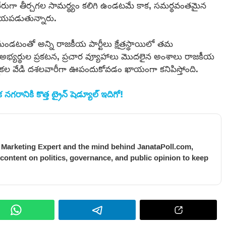
 నేరుగా తీర్చగల సామర్థ్యం కలిగి ఉండటమే కాక, సమర్థవంతమైన
ాయపడుతున్నారు.
ుండటంతో అన్ని రాజకీయ పార్టీలు క్షేత్రస్థాయిలో తమ
అభ్యర్థుల ప్రకటన, ప్రచార వ్యూహాలు మొదలైన అంశాలు రాజకీయ
 ఎన్నికల వేడి దశలవారీగా ఊపందుకోవడం ఖాయంగా కనిపిస్తోంది.
నగరానికి కొత్త ట్రైన్ షెడ్యూల్ ఇదిగో!
l Marketing Expert and the mind behind JanataPoll.com,
 content on politics, governance, and public opinion to keep