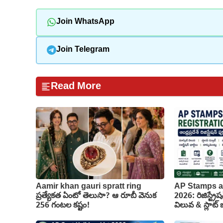
Join WhatsApp
Join Telegram
Read More
Aamir khan gauri spratt ring
AP Stamps a
ప్రత్యేకత ఏంటో తెలుసా? ఆ రూబీ వెనుక
2026: రిజిస్ట్రేష
256 గంటల కష్టం!
విలువ & స్లాట్ బు