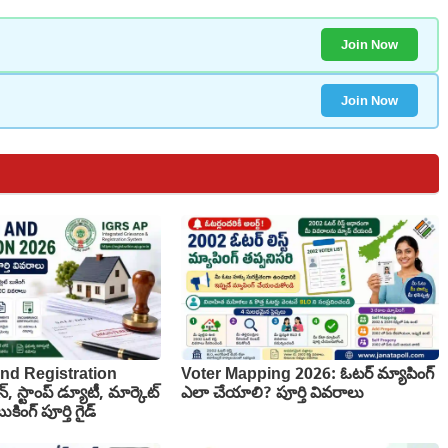
Join Now
Join Now
nd Registration
Voter Mapping 2026: ఓటర్ మ్యాపింగ్
న్, స్టాంప్ డ్యూటీ, మార్కెట్
ఎలా చేయాలి? పూర్తి వివరాలు
కింగ్ పూర్తి గైడ్