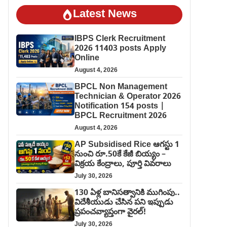
Latest News
IBPS Clerk Recruitment
2026 11403 posts Apply
Online
August 4, 2026
BPCL Non Management
Technician & Operator 2026
Notification 154 posts |
BPCL Recruitment 2026
August 4, 2026
AP Subsidised Rice ఆగస్టు 1
నుంచి రూ.50కే కేజీ బియ్యం –
విక్రయ కేంద్రాలు, పూర్తి వివరాలు
July 30, 2026
130 ఏళ్ల బానిసత్వానికి ముగింపు..
విదేశీయుడు చేసిన పని ఇప్పుడు
ప్రపంచవ్యాప్తంగా వైరల్!
July 30, 2026