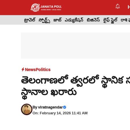
Skip
to
content
ట్రావెల్
స్పోర్ట్స్
జాబ్
ఎడ్యుకేషన్
బిజినెస్
లైఫ్ స్టైల్
రాశి
News
Politics
తెలంగాణలో త్వరలో స్థానిక
స్థానాల ఖరారు
By
viratnagendar
On: February 14, 2026 11:41 AM