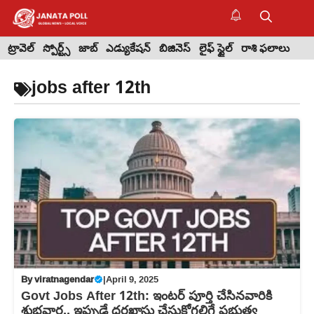
Skip
to
M
content
ట్రావెల్
స్పోర్ట్స్
జాబ్
ఎడ్యుకేషన్
బిజినెస్
లైఫ్ స్టైల్
రాశి ఫలాలు
jobs after 12th
By
viratnagendar
|
April 9, 2025
Govt Jobs After 12th: ఇంటర్‌ పూర్తి చేసినవారికి
శుభవార్త.. ఇప్పుడే దరఖాస్తు చేసుకోగలిగే ప్రభుత్వ