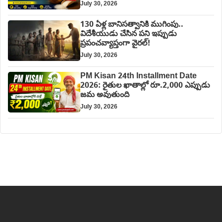
July 30, 2026
130 ఏళ్ల బానిసత్వానికి ముగింపు..
విదేశీయుడు చేసిన పని ఇప్పుడు
ప్రపంచవ్యాప్తంగా వైరల్!
July 30, 2026
PM Kisan 24th Installment Date
2026: రైతుల ఖాతాల్లో రూ.2,000 ఎప్పుడు
జమ అవుతుంది
July 30, 2026