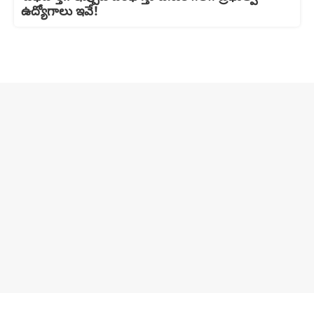
ఉద్యోగాలు ఇవే!