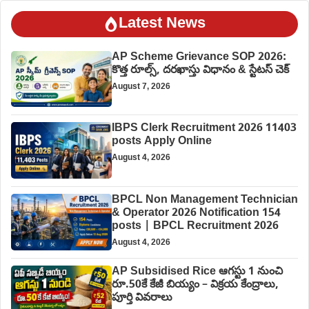
Latest News
AP Scheme Grievance SOP 2026:
కొత్త రూల్స్, దరఖాస్తు విధానం & స్టేటస్ చెక్
August 7, 2026
IBPS Clerk Recruitment 2026 11403
posts Apply Online
August 4, 2026
BPCL Non Management Technician
& Operator 2026 Notification 154
posts | BPCL Recruitment 2026
August 4, 2026
AP Subsidised Rice ఆగస్టు 1 నుంచి
రూ.50కే కేజీ బియ్యం – విక్రయ కేంద్రాలు,
పూర్తి వివరాలు