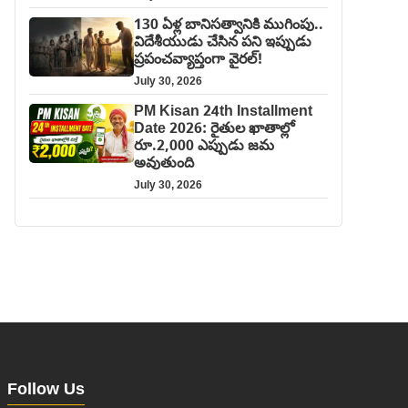
130 ఏళ్ల బానిసత్వానికి ముగింపు..
విదేశీయుడు చేసిన పని ఇప్పుడు
ప్రపంచవ్యాప్తంగా వైరల్!
July 30, 2026
PM Kisan 24th Installment
Date 2026: రైతుల ఖాతాల్లో
రూ.2,000 ఎప్పుడు జమ
అవుతుంది
July 30, 2026
Follow Us