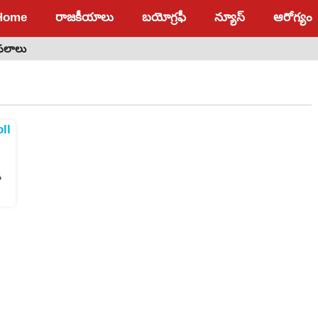
Home
రాజకీయాలు
బయోగ్రఫీ
న్యూస్
ఆరోగ్యం
 ఫలాలు
ి