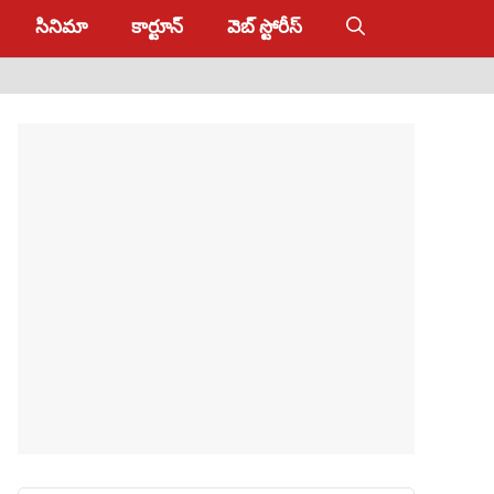
సినిమా
కార్టూన్
వెబ్ స్టోరీస్