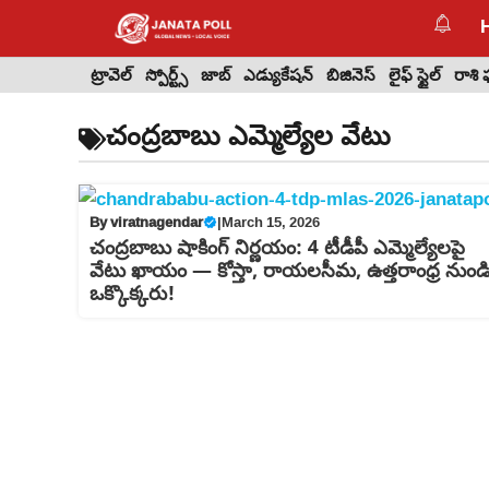
Skip
to
content
ట్రావెల్
స్పోర్ట్స్
జాబ్
ఎడ్యుకేషన్
బిజినెస్
లైఫ్ స్టైల్
రాశి
చంద్రబాబు ఎమ్మెల్యేల వేటు
By
viratnagendar
|
March 15, 2026
చంద్రబాబు షాకింగ్ నిర్ణయం: 4 టీడీపీ ఎమ్మెల్యేలపై
వేటు ఖాయం — కోస్తా, రాయలసీమ, ఉత్తరాంధ్ర నుండ
ఒక్కొక్కరు!