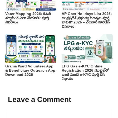
Voter Mapping 2026: ఓటర్
AP Govt Holidays List 2026:
మ్యాపింగ్ ఎలా చేయాలి? పూర్తి
ఆంధ్రప్రదేశ్ ప్రభుత్వ సెలవుల పూర్తి
వివరాలు
జాబితా 2026 – నెలవారీ హాలిడేస్
వివరాలు
Grama Ward Volunteer App
LPG Gas e-KYC Online
& Beneficiary Outreach App
Registration 2026 మొబైల్‌లో
Download 2026
ఇంటి నుంచే e-KYC పూర్తి చేసే
విధానం
Leave a Comment
Comment