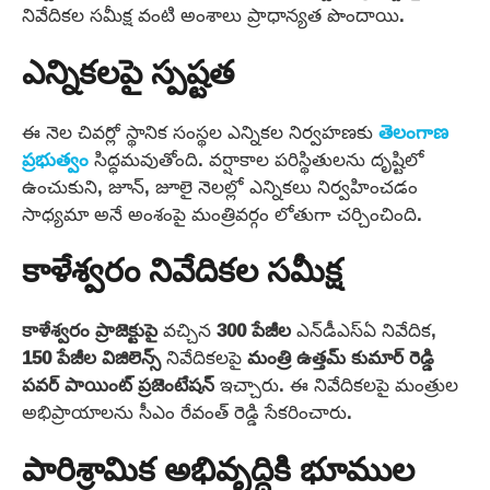
నివేదికల సమీక్ష వంటి అంశాలు ప్రాధాన్యత పొందాయి.
ఎన్నికలపై స్పష్టత
ఈ నెల చివర్లో స్థానిక సంస్థల ఎన్నికల నిర్వహణకు
తెలంగాణ
ప్రభుత్వం
సిద్ధమవుతోంది. వర్షాకాల పరిస్థితులను దృష్టిలో
ఉంచుకుని, జూన్, జూలై నెలల్లో ఎన్నికలు నిర్వహించడం
సాధ్యమా అనే అంశంపై మంత్రివర్గం లోతుగా చర్చించింది.
కాళేశ్వరం నివేదికల సమీక్ష
కాళేశ్వరం
ప్రాజెక్టుపై
వచ్చిన
300 పేజీల
ఎన్‌డీఎస్‌ఏ నివేదిక,
150 పేజీల
విజిలెన్స్
నివేదికలపై
మంత్రి
ఉత్తమ్ కుమార్ రెడ్డి
పవర్ పాయింట్ ప్రజెంటేషన్
ఇచ్చారు. ఈ నివేదికలపై మంత్రుల
అభిప్రాయాలను సీఎం రేవంత్ రెడ్డి సేకరించారు.
పారిశ్రామిక అభివృద్ధికి భూముల