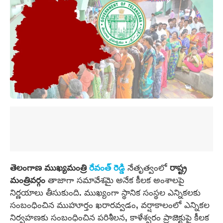
తెలంగాణ ముఖ్యమంత్రి
రేవంత్ రెడ్డి
నేతృత్వంలో
రాష్ట్ర
మంత్రివర్గం
తాజాగా సమావేశమై అనేక కీలక అంశాలపై
నిర్ణయాలు తీసుకుంది. ముఖ్యంగా స్థానిక సంస్థల ఎన్నికలకు
సంబంధించిన ముహూర్తం ఖరారవ్వడం, వర్షాకాలంలో ఎన్నికల
నిర్వహణకు సంబంధించిన పరిశీలన, కాళేశ్వరం ప్రాజెక్టుపై కీలక