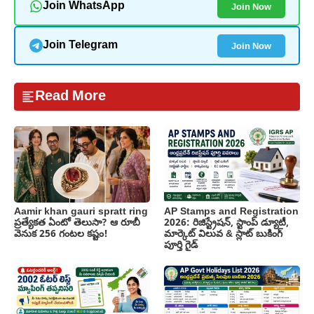
Join Now
Join WhatsApp
Join Now
Join Telegram
Read More
Aamir khan gauri spratt ring
AP Stamps and Registration
ప్రత్యేకత ఏంటో తెలుసా? ఆ రూబీ
2026: రిజిస్ట్రేషన్, స్టాంప్ డ్యూటీ,
వెనుక 256 గంటల కష్టం!
మార్కెట్ విలువ & స్లాట్ బుకింగ్
పూర్తి గైడ్