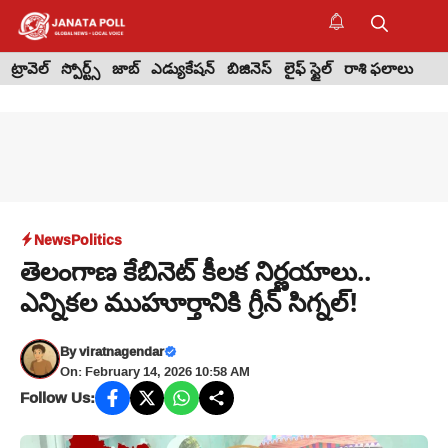
Skip
to
M
content
ట్రావెల్
స్పోర్ట్స్
జాబ్
ఎడ్యుకేషన్
బిజినెస్
లైఫ్ స్టైల్
రాశి ఫలాలు
News
Politics
తెలంగాణ కేబినెట్ కీలక నిర్ణయాలు..
ఎన్నికల ముహూర్తానికి గ్రీన్ సిగ్నల్!
By
viratnagendar
On: February 14, 2026 10:58 AM
Follow Us: