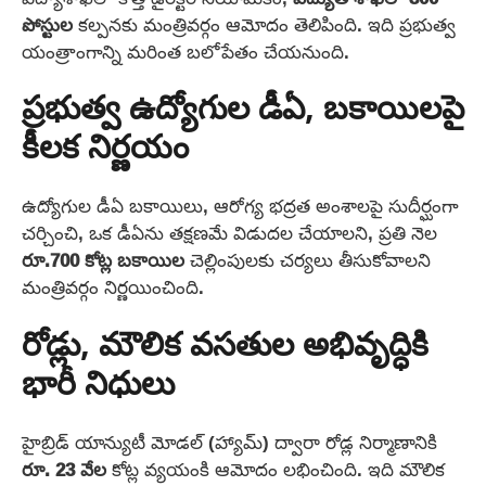
పోస్టుల
కల్పనకు మంత్రివర్గం ఆమోదం తెలిపింది. ఇది ప్రభుత్వ
యంత్రాంగాన్ని మరింత బలోపేతం చేయనుంది.
ప్రభుత్వ ఉద్యోగుల డీఏ, బకాయిలపై
కీలక నిర్ణయం
ఉద్యోగుల డీఏ బకాయిలు, ఆరోగ్య భద్రత అంశాలపై సుదీర్ఘంగా
చర్చించి, ఒక డీఏను తక్షణమే విడుదల చేయాలని, ప్రతి నెల
రూ.700 కోట్ల బకాయిల
చెల్లింపులకు చర్యలు తీసుకోవాలని
మంత్రివర్గం నిర్ణయించింది.
రోడ్లు, మౌలిక వసతుల అభివృద్ధికి
భారీ నిధులు
హైబ్రిడ్ యాన్యుటీ మోడల్ (హ్యామ్) ద్వారా రోడ్ల నిర్మాణానికి
రూ. 23 వేల
కోట్ల వ్యయంకి ఆమోదం లభించింది. ఇది మౌలిక