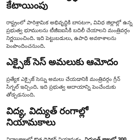
కేటాయింపు
రాష్ట్రంలో పారిశ్రామిక అభివృద్ధికి బాసటగా, వివిధ జిల్లాల్లో ఉన్న
ప్రభుత్వ భూములను టీజీఐఐసీకి బదిలీ చేయాలని మంత్రివర్గం
నిర్ణయించింది. ఇది పెట్టుబడులు, ఉపాధి అవకాశాలను
పెంపొందించనుంది.
ఎక్సైజ్ సెస్ అమలుకు ఆమోదం
ప్రత్యేక ఎక్సైజ్ సెస్ను అమలు చేయడానికి మంత్రివర్గం గ్రీన్
సిగ్నల్ ఇచ్చింది. ఇది ప్రభుత్వ ఆదాయాన్ని పెంచేందుకు
తోడ్పడనుంది.
విద్య, విద్యుత్ రంగాల్లో
నియామకాలు
విద్యాశాఖలో కొత్త డైరెక్టర్ నియామకం,
విద్యుత్ శాఖలో 300