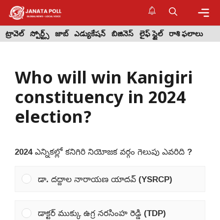
Skip
to
content
Me
ట్రావెల్
స్పోర్ట్స్
జాబ్
ఎడ్యుకేషన్
బిజినెస్
లైఫ్ స్టైల్
రాశి ఫలాలు
Who will win Kanigiri
constituency in 2024
election?
2024 ఎన్నికల్లో కనిగిరి నియోజక వర్గం గెలుపు ఎవరిది ?
డా. దద్దాల నారాయణ యాదవ్ (YSRCP)
డాక్టర్ ముక్కు ఉగ్ర నరసింహ రెడ్డి (TDP)